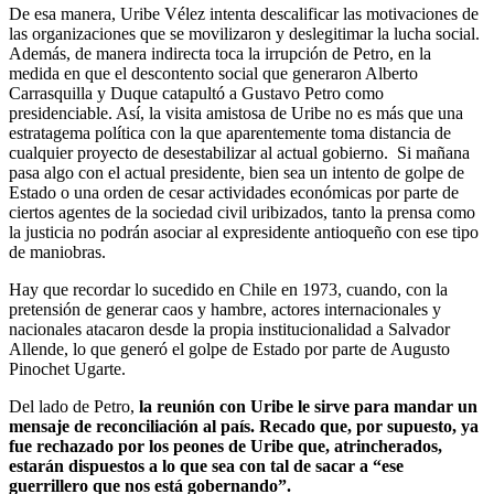
De esa manera, Uribe Vélez intenta descalificar las motivaciones de
las organizaciones que se movilizaron y deslegitimar la lucha social.
Además, de manera indirecta toca la irrupción de Petro, en la
medida en que el descontento social que generaron Alberto
Carrasquilla y Duque catapultó a Gustavo Petro como
presidenciable. Así, la visita amistosa de Uribe no es más que una
estratagema política con la que aparentemente toma distancia de
cualquier proyecto de desestabilizar al actual gobierno. Si mañana
pasa algo con el actual presidente, bien sea un intento de golpe de
Estado o una orden de cesar actividades económicas por parte de
ciertos agentes de la sociedad civil uribizados, tanto la prensa como
la justicia no podrán asociar al expresidente antioqueño con ese tipo
de maniobras.
Hay que recordar lo sucedido en Chile en 1973, cuando, con la
pretensión de generar caos y hambre, actores internacionales y
nacionales atacaron desde la propia institucionalidad a Salvador
Allende, lo que generó el golpe de Estado por parte de Augusto
Pinochet Ugarte.
Del lado de Petro,
la reunión con Uribe le sirve para mandar un
mensaje de reconciliación al país. Recado que, por supuesto, ya
fue rechazado por los peones de Uribe que, atrincherados,
estarán dispuestos a lo que sea con tal de sacar a “ese
guerrillero que nos está gobernando”.