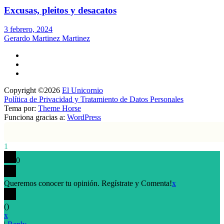
Excusas, pleitos y desacatos
3 febrero, 2024
Gerardo Martinez Martinez
Copyright ©2026
El Unicornio
Política de Privacidad y Tratamiento de Datos Personales
Tema por:
Theme Horse
Funciona gracias a:
WordPress
1
0
Queremos conocer tu opinión. Regístrate y Comenta!
x
(
)
x