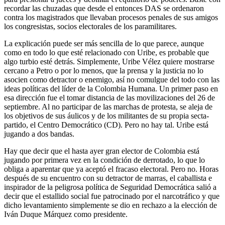
recordar las chuzadas que desde el entonces DAS se ordenaron
contra los magistrados que llevaban procesos penales de sus amigos
los congresistas, socios electorales de los paramilitares.
La explicación puede ser más sencilla de lo que parece, aunque
como en todo lo que esté relacionado con Uribe, es probable que
algo turbio esté detrás. Simplemente, Uribe Vélez quiere mostrarse
cercano a Petro o por lo menos, que la prensa y la justicia no lo
asocien como detractor o enemigo, así no comulgue del todo con las
ideas políticas del líder de la Colombia Humana. Un primer paso en
esa dirección fue el tomar distancia de las movilizaciones del 26 de
septiembre. Al no participar de las marchas de protesta, se aleja de
los objetivos de sus áulicos y de los militantes de su propia secta-
partido, el Centro Democrático (CD). Pero no hay tal. Uribe está
jugando a dos bandas.
Hay que decir que el hasta ayer gran elector de Colombia está
jugando por primera vez en la condición de derrotado, lo que lo
obliga a aparentar que ya aceptó el fracaso electoral. Pero no. Horas
después de su encuentro con su detractor de marras, el caballista e
inspirador de la peligrosa política de Seguridad Democrática salió a
decir que el estallido social fue patrocinado por el narcotráfico y que
dicho levantamiento simplemente se dio en rechazo a la elección de
Iván Duque Márquez como presidente.