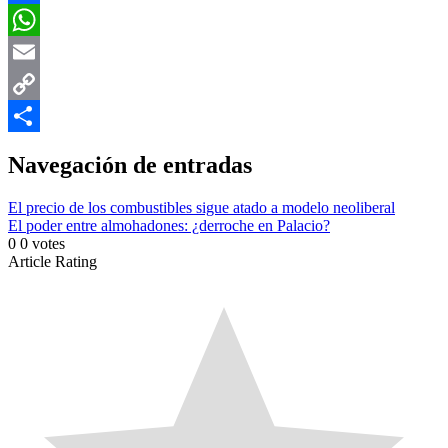
Facebook
WhatsApp
Email
Copy
Link
Compartir
Navegación de entradas
El precio de los combustibles sigue atado a modelo neoliberal
El poder entre almohadones: ¿derroche en Palacio?
0
0
votes
Article Rating