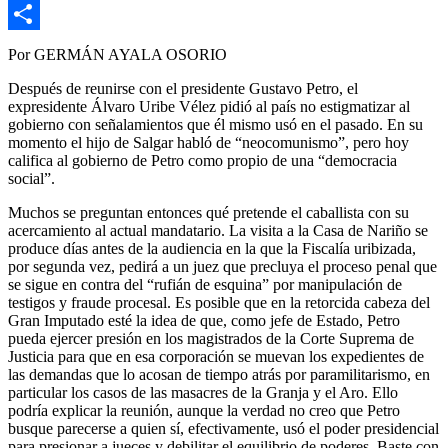
Copy
Link
Compartir
Por GERMÁN AYALA OSORIO
Después de reunirse con el presidente Gustavo Petro, el
expresidente Álvaro Uribe Vélez pidió al país no estigmatizar al
gobierno con señalamientos que él mismo usó en el pasado. En su
momento el hijo de Salgar habló de “neocomunismo”, pero hoy
califica al gobierno de Petro como propio de una “democracia
social”.
Muchos se preguntan entonces qué pretende el caballista con su
acercamiento al actual mandatario. La visita a la Casa de Nariño se
produce días antes de la audiencia en la que la Fiscalía uribizada,
por segunda vez, pedirá a un juez que precluya el proceso penal que
se sigue en contra del “rufián de esquina” por manipulación de
testigos y fraude procesal. Es posible que en la retorcida cabeza del
Gran Imputado esté la idea de que, como jefe de Estado, Petro
pueda ejercer presión en los magistrados de la Corte Suprema de
Justicia para que en esa corporación se muevan los expedientes de
las demandas que lo acosan de tiempo atrás por paramilitarismo, en
particular los casos de las masacres de la Granja y el Aro. Ello
podría explicar la reunión, aunque la verdad no creo que Petro
busque parecerse a quien sí, efectivamente, usó el poder presidencial
para presionar a jueces y debilitar el equilibrio de poderes. Baste con