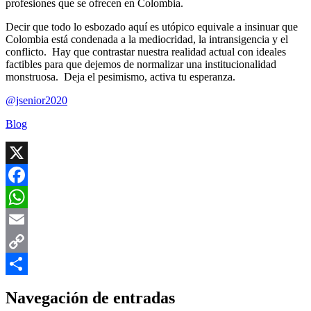
profesiones que se ofrecen en Colombia.
Decir que todo lo esbozado aquí es utópico equivale a insinuar que
Colombia está condenada a la mediocridad, la intransigencia y el
conflicto. Hay que contrastar nuestra realidad actual con ideales
factibles para que dejemos de normalizar una institucionalidad
monstruosa. Deja el pesimismo, activa tu esperanza.
@jsenior2020
Blog
X
Facebook
WhatsApp
Email
Copy
Link
Compartir
Navegación de entradas