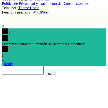
Política de Privacidad y Tratamiento de Datos Personales
Tema por:
Theme Horse
Funciona gracias a:
WordPress
8
0
Queremos conocer tu opinión. Regístrate y Comenta!
x
(
)
x
|
Reply
Insert