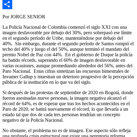
Copy
Link
Compartir
Por JORGE SENIOR
La Policía Nacional de Colombia comenzó el siglo XXI con una
imagen desfavorable por debajo del 30%, pero sobrepasó ese límite
en el segundo período de Uribe, manteniéndose por debajo del
40%. Sin embargo, durante el segundo período de Santos rompió el
techo del 40% y luego el del 50%, aunque terminó el mandato del
premio Nobel de Paz con 44%. En el gobierno de Duque la policía
ha batido récords, superando el 60% de imagen desfavorable en
varias ocasiones, aunque promediando alrededor del 56%, antes del
Paro Nacional. Estas cifras sintetizan las encuestas bimestrales de
Invamer Gallup y muestran un deterioro progresivo de la percepción
pública de la institución en lo que va del siglo.
Si después de las protestas de septiembre de 2020 en Bogotá, donde
fueron asesinadas nueve personas, la imagen negativa alcanzó el
récord de 64%, es de esperar que tras los hechos acontecidos en el
Paro de 2020, se batirá nuevamente el récord, lo que llevaría a un
estado tal que dos de cada tres personas tendrían un concepto
negativo de la Policía Nacional.
No obstante, el problema no es de imagen. Ese aspecto sólo refleja
una profunda crisis estructural que exige una perentoria reforma