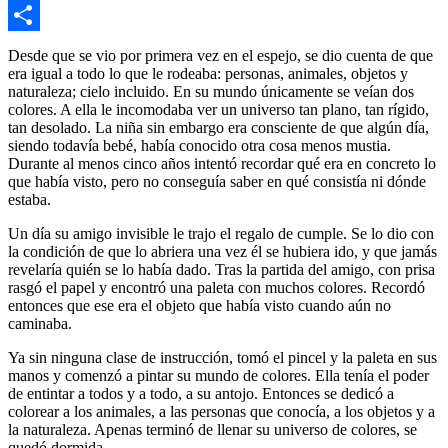
Copy
Link
Compartir
Desde que se vio por primera vez en el espejo, se dio cuenta de que
era igual a todo lo que le rodeaba: personas, animales, objetos y
naturaleza; cielo incluido. En su mundo únicamente se veían dos
colores. A ella le incomodaba ver un universo tan plano, tan rígido,
tan desolado. La niña sin embargo era consciente de que algún día,
siendo todavía bebé, había conocido otra cosa menos mustia.
Durante al menos cinco años intentó recordar qué era en concreto lo
que había visto, pero no conseguía saber en qué consistía ni dónde
estaba.
Un día su amigo invisible le trajo el regalo de cumple. Se lo dio con
la condición de que lo abriera una vez él se hubiera ido, y que jamás
revelaría quién se lo había dado. Tras la partida del amigo, con prisa
rasgó el papel y encontró una paleta con muchos colores. Recordó
entonces que ese era el objeto que había visto cuando aún no
caminaba.
Ya sin ninguna clase de instrucción, tomó el pincel y la paleta en sus
manos y comenzó a pintar su mundo de colores. Ella tenía el poder
de entintar a todos y a todo, a su antojo. Entonces se dedicó a
colorear a los animales, a las personas que conocía, a los objetos y a
la naturaleza. Apenas terminó de llenar su universo de colores, se
quedó dormida.