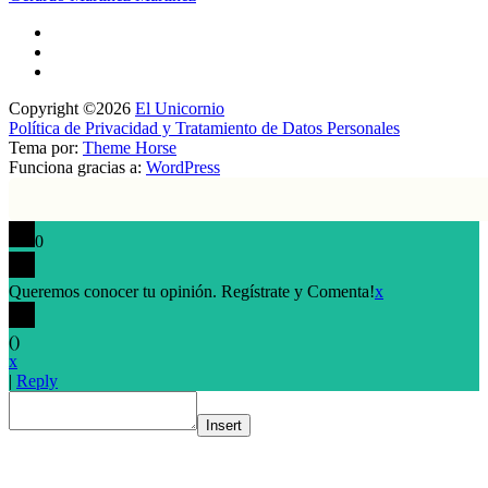
Copyright ©2026
El Unicornio
Política de Privacidad y Tratamiento de Datos Personales
Tema por:
Theme Horse
Funciona gracias a:
WordPress
0
Queremos conocer tu opinión. Regístrate y Comenta!
x
(
)
x
|
Reply
Insert