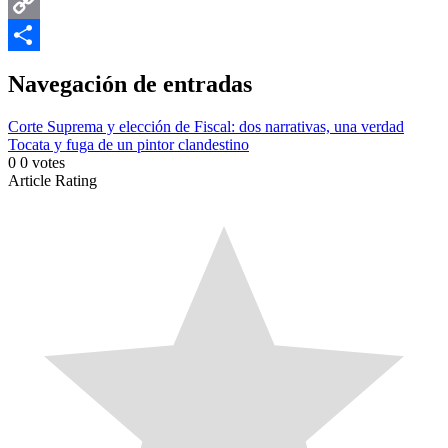
Email
Copy
Link
Compartir
Navegación de entradas
Corte Suprema y elección de Fiscal: dos narrativas, una verdad
Tocata y fuga de un pintor clandestino
0
0
votes
Article Rating