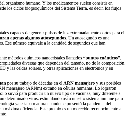
as del organismo humano. Y los medicamentos suelen consistir en
sde los ciclos biogeoquímicos del Sistema Tierra, es decir, los flujos
tales capaces de generar pulsos de luz extremadamente cortos para el
duran apenas algunos attosegundos
. Un attosegundo es una
ndos. Ese número equivale a la cantidad de segundos que han
iante métodos químicos nanocristales llamados
“puntos cuánticos”
,
en propiedades diversas que dependen del tamaño, no de la composición.
ED y las celdas solares, y otras aplicaciones en electrónica y en
man
por su trabajo de décadas en el
ARN mensajero
y sus posibles
ir ARN mensajero (ARNm) extraño en células humanas. Lo lograron
llo sirvió para producir un nuevo tipo de vacunas, muy diferente a
 un determinado virus, estimulando así a nuestro sistema inmune para
tecnología ya estaba madura cuando se presentó la pandemia del
con máxima eficiencia. Este premio es un merecido reconocimiento a
ento.