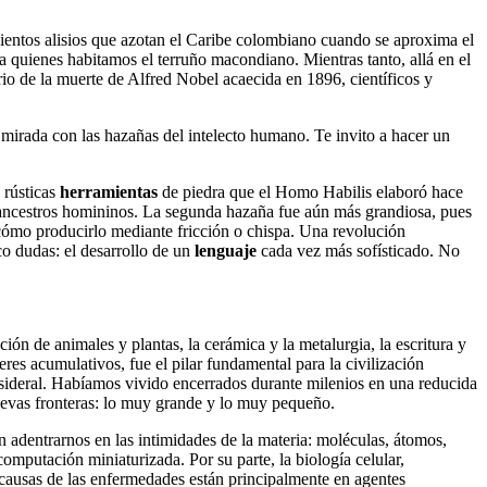
s vientos alisios que azotan el Caribe colombiano cuando se aproxima el
para quienes habitamos el terruño macondiano. Mientras tanto, allá en el
rio de la muerte de Alfred Nobel acaecida en 1896, científicos y
mirada con las hazañas del intelecto humano. Te invito a hacer un
 rústicas
herramientas
de piedra que el Homo Habilis elaboró hace
s ancestros homininos. La segunda hazaña fue aún más grandiosa, pues
cómo producirlo mediante fricción o chispa. Una revolución
co dudas: el desarrollo de un
lenguaje
cada vez más sofísticado. No
n de animales y plantas, la cerámica y la metalurgia, la escritura y
res acumulativos, fue el pilar fundamental para la civilización
 sideral. Habíamos vivido encerrados durante milenios en una reducida
uevas fronteras: lo muy grande y lo muy pequeño.
 adentrarnos en las intimidades de la materia: moléculas, átomos,
 computación miniaturizada. Por su parte, la biología celular,
as causas de las enfermedades están principalmente en agentes