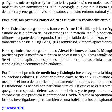
patógenos microscópicos (virus, bacterias, parásitos) o en moléculas 
moléculas bien administradas. Aún la ecología, que estudia la biota a g
de materia y energía a través de nosotros y nuestro entorno natural y art
Pues bien,
los premios Nobel de 2023 fueron un reconocimiento a 
El de
física
fue otorgado a los franceses
Anne L’Huillier
y
Pierre Ag
estudio de la dinámica de los electrones en la materia. Aquí lo pequeñ
trillonésima parte de un segundo. Un simple latido de tu corazón, est
transcurrido desde el Big Bang. ¡Es asombroso! Y tendrá aplicaciones 
El de
química
fue otorgado al ruso
Alexei Ekimov
, el francés
Mongi
predichos por la mecánica cuántica hace casi un siglo. Estos fantásti
Se vislumbran aplicaciones para estudiar el interior de las células, ma
tecnologías de comunicación cuántica.
Por último, el premio de
medicina y fisiología
fue entregado a la bi
aplicaciones clínicas. El descubrimiento clave se dio en 2005 cuand
mediante el truco de modificar químicamente uno de los cuatro nucle
las tradicionales hechas con partículas virales. En este caso el ARNm
que genere respuestas defensivas contra el virus y esté preparado en 
coronavirus que producía la enfermedad Covid-19 y fue la oportunidad
los dos investigadores, pero también es una bofetada a los conspirano
@jsenior2020