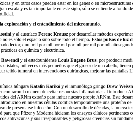
tóxicas y en otros casos pueden estar en los genes o en microestructur
ran escala y es tan importante en este siglo, sólo se entiende a fondo de
ificial.
la exploración y el entendimiento del micromundo
.
ostini
y al austríaco
Ferenc Krausz
por desarrollar métodos experimen
o no es sólo el espacio sino sobre todo el tiempo.
Estos pulsos de luz 
imado lector, dura mil por mil por mil por mil por mil por mil attosegu
prácticas en química y electrónica.
 Bawendi
y el estadounidense
Louis Eugene Brus
, por producir med
cos cristales, mil veces más pequeños que el grosor de un cabello, tien
rcar tejido tumoral en intervenciones quirúrgicas, mejorar las pantallas L
oquímica húngara
Katalin Karikó
y el inmunólogo gringo
Drew Weiss
o encontraron la manera de evitar respuestas inflamatorias al introduc
ótidos del ARNm extraño para imitar nuestro propio ARNm. Este desarro
 introducido en nuestras células codifica temporalmente una proteína de
caso de presentarse infección. Con un desarrollo de décadas, la nueva 
 para que Pfizer y Moderna hicieran los ensayos clínicos pertinentes 
icos antivacunas y sus irresponsables y peligrosas creencias sin fundam