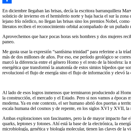
Link
Compartir
En diciembre llegaban las brisas, decía la escritora barranquillera Ma
solsticio de invierno en el hemisferio norte y baja hacia el sur la zona
lejano frío nórdico, no llegan las brisas sino los premios Nobel, com
literatos reciben el reconocimiento orbital acompañado de un puñado 
Aprovechemos que hace pocas horas seis hombres y dos mujeres recibie
paneo.
Me gusta usar la expresión “santísima trinidad” para referime a la trí
más de dos millones de años. Por eso, ese período geológico se corre
marcó la diferencia entre el género Homo y el resto de la biosfera: la
energética que transformó la anatomía de estos simios bípedos que so
revolucionó el flujo de energía sino el flujo de información y elevó la
Al lado de esos logros inmensos que terminaron produciendo al Homo S
la construcción, el mercado y el Estado. Pero si nos vamos a épocas má
moderna. Ya en este contexto, el ser humano abrió dos puertas a terr
escala humana del cosmos y de repente, en los siglos XVI y XVII, la
Ambas exploraciones son fascinantes, pero la de mayor impacto fue el
quarks, leptones y fotones. Ahí está la base de la electrónica, la energ
microbiología, genética y biología molecular, tienen las claves de la v