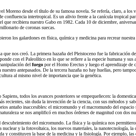
rvel Moreno desde el título de su famosa novela. Se refería, claro, a lo
 de confluencia intertropical. Es un alivio frente a la canícula tropical 
o el que recibiera nuestro Gabo en 1982. Cada 10 de diciembre, aniversa
millonario de coronas suecas.
ron los galardones en física, química y medicina para recrear nuestra 
ada que nos creó. La primera hazaña del Pleistoceno fue la fabricación de
sponde con el Paleolítico en lo que se refiere a la especie humana y su
 manipulación del
fuego
por el Homo Erectus y luego el aprendizaje de 
n nuestro antepasados. De la tercera hazaña no hay huellas, pero tampo
 cultura al mismo nivel de importancia que la genética.
apiens, todos los avances posteriores se empequeñecen: la domesticació
s recientes, sin duda la invención de la ciencia, con sus métodos y sabe
itorios antaño inaccesibles: el micromundo y el macromundo del espacio
 naturaleza se nos amplificó en muchos órdenes de magnitud con dos n
 descubrimiento del micromundo. La física y la química nos permitieron
ía nuclear y la fotovoltaica, los nuevos materiales, la nanotecnología, la
ida y constituyen la base de la medicina y la fisiología. Por ejemplo, l