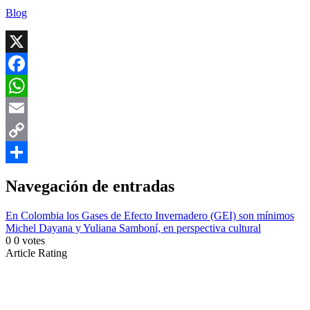
Blog
X
Facebook
WhatsApp
Email
Copy
Link
Compartir
Navegación de entradas
En Colombia los Gases de Efecto Invernadero (GEI) son mínimos
Michel Dayana y Yuliana Samboní, en perspectiva cultural
0
0
votes
Article Rating