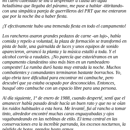
mi cuero cabelludo se iba a desprender a causa del agua
heladísima que llegaba del páramo, me puse a hablar -titiritando-
con una simpática pareja de guerrilleros del PRT que me enteraron
que por la noche iba a haber fiesta.
¡Y efectivamente hubo una tremenda fiesta en todo el campamento!
Los rancheros asaron grandes pedazos de carne -un lujo-, había
comida y repelo a voluntad, la plaza de formación se transformó en
pista de baile, una guirnalda de luces y unos equipos de sonido
aparecieron, arrancó la planta y la música estalló a toda. Y el
alcohol corría a raudales. ¡No parecía que estuviéramos en un
campamento clandestino sino más bien en un rumbeadero
campestre! La rumba duró hasta muy entrada la noche. Muchos
combatientes y comandantes terminaron bastante borrachos. Yo,
algo ebria tuve dificultad para encontrar mi cambuche, pero
descubrí que ya estaba ocupado por desconocidos. Entonces,
busqué otro cambuche con un espacio libre para una persona.
Al día siguiente, 1º de enero de 1988, cuando desperté, sentí que el
amanecer había pasado desde hacía un buen rato y que no se oían
los ruidos habituales a esta hora. Me levanté, fui al rancho a tomar
tinto, alrededor encontré muchas caras enguayabadas y ojos
vagabundeando en las neblinas de etilo. El tema central en las
conservaciones era la increíble parranda, los excesos nocturnos, la
pérdida de botas, prendas hasta armas.