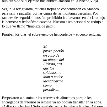
hubiera sido si el ejercito nos hubiera atacado en la Noche Vieja.
Según la retaguardia, muchas tropas se concentraban en Mosoco
para salir a patrullar por las cimas de las montañas cercanas. Por
razones de seguridad, nos fue prohibido ir a lavarnos en el claro bajo
la hermosa y
heladísima
cascada. Nuestro aseo personal se redujo a
lo que yo llamo “limpieza de gato”.
Pasaban los días, el sobrevuelo de helicópteros y el cerco seguían.
Mi
preocupación
en caso de
un ataque del
Ejército, era
que los
soldados no
iban a poder
identificarme
como
periodista.
Empezaron a disminuir las reservas de alimentos porque los
encargados de traernos la remesa ya no podían transitar en la zona.
¡Adiós cancharinas! Solo quedaba arroz, lentejas y frijoles. Así que