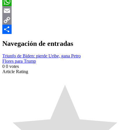
Facebook
WhatsApp
Email
Copy
Link
Compartir
Navegación de entradas
Triunfo de Biden: pierde Uribe, gana Petro
Flores para Trump
0
0
votes
Article Rating