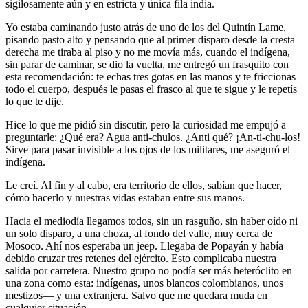
sigilosamente aún y en estricta y única fila india.
Yo estaba caminando justo atrás de uno de los del Quintín Lame,
pisando pasto alto y pensando que al primer disparo desde la cresta
derecha me tiraba al piso y no me movía más, cuando el indígena,
sin parar de caminar, se dio la vuelta, me entregó un frasquito con
esta recomendación: te echas tres gotas en las manos y te friccionas
todo el cuerpo, después le pasas el frasco al que te sigue y le repetís
lo que te dije.
Hice lo que me pidió sin discutir, pero la curiosidad me empujó a
preguntarle: ¿Qué era? Agua anti-chulos. ¿Anti qué? ¡An-ti-chu-los!
Sirve para pasar invisible a los ojos de los militares, me aseguró el
indígena.
Le creí. Al fin y al cabo, era territorio de ellos, sabían que hacer,
cómo hacerlo y nuestras vidas estaban entre sus manos.
Hacia el mediodía llegamos todos, sin un rasguño, sin haber oído ni
un solo disparo, a una choza, al fondo del valle, muy cerca de
Mosoco. Ahí nos esperaba un jeep. Llegaba de Popayán y había
debido cruzar tres retenes del ejército. Esto complicaba nuestra
salida por carretera. Nuestro grupo no podía ser más heteróclito en
una zona como esta: indígenas, unos blancos colombianos, unos
mestizos— y una extranjera. Salvo que me quedara muda en
cualquier situación.