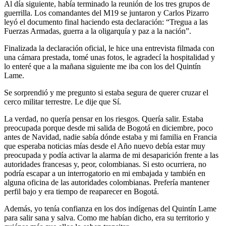
Al día siguiente, había terminado la reunión de los tres grupos de
guerrilla. Los comandantes del M19 se juntaron y Carlos Pizarro
leyó el documento final haciendo esta declaración: “Tregua a las
Fuerzas Armadas, guerra a la oligarquía y paz a la nación”.
Finalizada la declaración oficial, le hice una entrevista filmada con
una cámara prestada, tomé unas fotos, le agradecí la hospitalidad y
lo enteré que a la mañana siguiente me iba con los del Quintín
Lame.
Se sorprendió y me pregunto si estaba segura de querer cruzar el
cerco militar terrestre. Le dije que Sí.
La verdad, no quería pensar en los riesgos. Quería salir. Estaba
preocupada porque desde mi salida de Bogotá en diciembre, poco
antes de Navidad, nadie sabía dónde estaba y mi familia en Francia
que esperaba noticias mías desde el Año nuevo debía estar muy
preocupada y podía activar la alarma de mi desaparición frente a las
autoridades francesas y, peor, colombianas. Si esto ocurriera, no
podría escapar a un interrogatorio en mi embajada y también en
alguna oficina de las autoridades colombianas. Prefería mantener
perfil bajo y era tiempo de reaparecer en Bogotá.
Además, yo tenía confianza en los dos indígenas del Quintín Lame
para salir sana y salva. Como me habían dicho, era su territorio y