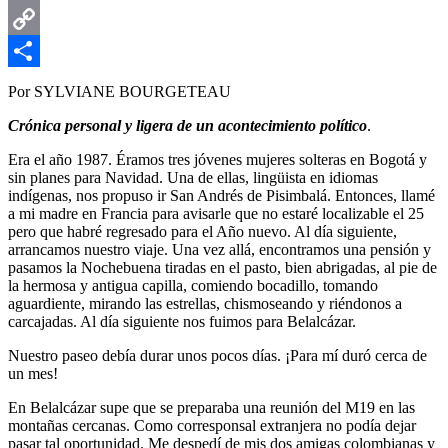
Email
Copy
Link
Compartir
Por SYLVIANE BOURGETEAU
Crónica personal y ligera de un acontecimiento político
.
Era el año 1987. Éramos tres jóvenes mujeres solteras en Bogotá y
sin planes para Navidad. Una de ellas, lingüista en idiomas
indígenas, nos propuso ir San Andrés de Pisimbalá. Entonces, llamé
a mi madre en Francia para avisarle que no estaré localizable el 25
pero que habré regresado para el Año nuevo. Al día siguiente,
arrancamos nuestro viaje. Una vez allá, encontramos una pensión y
pasamos la Nochebuena tiradas en el pasto, bien abrigadas, al pie de
la hermosa y antigua capilla, comiendo bocadillo, tomando
aguardiente, mirando las estrellas, chismoseando y riéndonos a
carcajadas. Al día siguiente nos fuimos para Belalcázar.
Nuestro paseo debía durar unos pocos días. ¡Para mí duró cerca de
un mes!
En Belalcázar supe que se preparaba una reunión del M19 en las
montañas cercanas. Como corresponsal extranjera no podía dejar
pasar tal oportunidad. Me despedí de mis dos amigas colombianas y