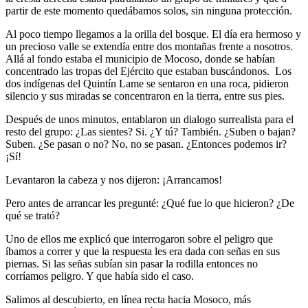
partir de este momento quedábamos solos, sin ninguna protección.
Al poco tiempo llegamos a la orilla del bosque. El día era hermoso y
un precioso valle se extendía entre dos montañas frente a nosotros.
Allá al fondo estaba el municipio de Mocoso, donde se habían
concentrado las tropas del Ejército que estaban buscándonos. Los
dos indígenas del Quintín Lame se sentaron en una roca, pidieron
silencio y sus miradas se concentraron en la tierra, entre sus pies.
Después de unos minutos, entablaron un dialogo surrealista para el
resto del grupo: ¿Las sientes? Si. ¿Y tú? También. ¿Suben o bajan?
Suben. ¿Se pasan o no? No, no se pasan. ¿Entonces podemos ir?
¡Sí!
Levantaron la cabeza y nos dijeron: ¡Arrancamos!
Pero antes de arrancar les pregunté: ¿Qué fue lo que hicieron? ¿De
qué se trató?
Uno de ellos me explicó que interrogaron sobre el peligro que
íbamos a correr y que la respuesta les era dada con señas en sus
piernas. Si las señas subían sin pasar la rodilla entonces no
corríamos peligro. Y que había sido el caso.
Salimos al descubierto, en línea recta hacia Mosoco, más