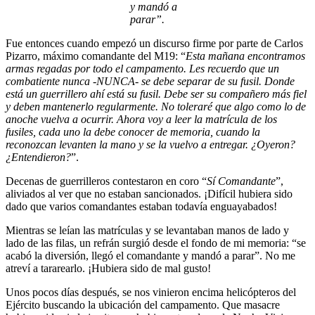
y mandó a
parar”.
Fue entonces cuando empezó un discurso firme por parte de Carlos
Pizarro, máximo comandante del M19: “
Esta mañana encontramos
armas regadas por todo el campamento. Les recuerdo que un
combatiente nunca -NUNCA- se debe separar de su fusil. Donde
está un guerrillero ahí está su fusil. Debe ser su compañero más fiel
y deben mantenerlo regularmente. No toleraré que algo como lo de
anoche vuelva a ocurrir. Ahora voy a leer la matrícula de los
fusiles, cada uno la debe conocer de memoria, cuando la
reconozcan levanten la mano y se la vuelvo a entregar. ¿Oyeron?
¿Entendieron?
”.
Decenas de guerrilleros contestaron en coro “
Sí Comandante
”,
aliviados al ver que no estaban sancionados. ¡Difícil hubiera sido
dado que varios comandantes estaban todavía enguayabados!
Mientras se leían las matrículas y se levantaban manos de lado y
lado de las filas, un refrán surgió desde el fondo de mi memoria: “se
acabó la diversión, llegó el comandante y mandó a parar”. No me
atreví a tararearlo. ¡Hubiera sido de mal gusto!
Unos pocos días después, se nos vinieron encima helicópteros del
Ejército buscando la ubicación del campamento. Que masacre