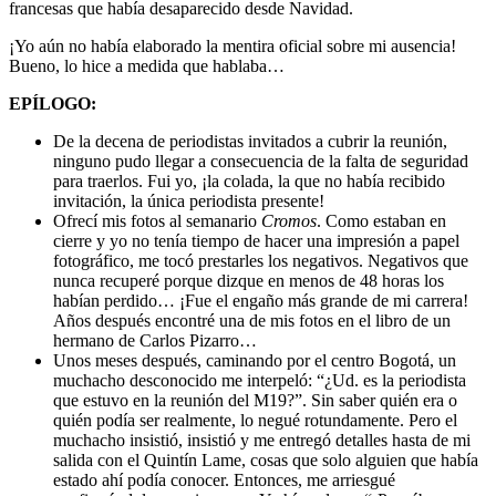
francesas que había desaparecido desde Navidad.
¡Yo aún no había elaborado la mentira oficial sobre mi ausencia!
Bueno, lo hice a medida que hablaba…
EPÍLOGO:
De la decena de periodistas invitados a cubrir la reunión,
ninguno pudo llegar a consecuencia de la falta de seguridad
para traerlos. Fui yo, ¡la colada, la que no había recibido
invitación, la única periodista presente!
Ofrecí mis fotos al semanario
Cromos
. Como estaban en
cierre y yo no tenía tiempo de hacer una impresión a papel
fotográfico, me tocó prestarles los negativos. Negativos que
nunca recuperé porque dizque en menos de 48 horas los
habían perdido… ¡Fue el engaño más grande de mi carrera!
Años después encontré una de mis fotos en el libro de un
hermano de Carlos Pizarro…
Unos meses después, caminando por el centro Bogotá, un
muchacho desconocido me interpeló: “¿Ud. es la periodista
que estuvo en la reunión del M19?”. Sin saber quién era o
quién podía ser realmente, lo negué rotundamente. Pero el
muchacho insistió, insistió y me entregó detalles hasta de mi
salida con el Quintín Lame, cosas que solo alguien que había
estado ahí podía conocer. Entonces, me arriesgué