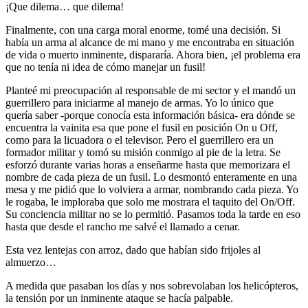
¡Que dilema… que dilema!
Finalmente, con una carga moral enorme, tomé una decisión. Si
había un arma al alcance de mi mano y me encontraba en situación
de vida o muerto inminente, dispararía. Ahora bien, ¡el problema era
que no tenía ni idea de cómo manejar un fusil!
Planteé mi preocupación al responsable de mi sector y el mandó un
guerrillero para iniciarme al manejo de armas. Yo lo único que
quería saber -porque conocía esta información básica- era dónde se
encuentra la vainita esa que pone el fusil en posición On u Off,
como para la licuadora o el televisor. Pero el guerrillero era un
formador militar y tomó su misión conmigo al pie de la letra. Se
esforzó durante varias horas a enseñarme hasta que memorizara el
nombre de cada pieza de un fusil. Lo desmontó enteramente en una
mesa y me pidió que lo volviera a armar, nombrando cada pieza. Yo
le rogaba, le imploraba que solo me mostrara el taquito del On/Off.
Su conciencia militar no se lo permitió. Pasamos toda la tarde en eso
hasta que desde el rancho me salvé el llamado a cenar.
Esta vez lentejas con arroz, dado que habían sido frijoles al
almuerzo…
A medida que pasaban los días y nos sobrevolaban los helicópteros,
la tensión por un inminente ataque se hacía palpable.