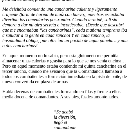
Me deleitaba comiendo una cancharina caliente y ligeramente
crujiente (torta de harina de maíz con huevo), mientras escuchaba
divertida los comentarios pos-rumba. Cuando terminé, salí sin
demora a dar mi gira secreta e inconfesable. ¡Desde que descubrí
que me encantaban “las cancharinas”, cada mañana temprano iba
a saludar a la gente en cada rancho! Y en cada rancho, la
hospitalidad obliga, ¡me ofrecían un pocillo de agua panela… y una
o dos cancharinas!
En aquel momento no lo sabía, pero esta glotonería me permitía
almacenar unas calorías y grasita para lo que se nos venía encima…
Pero en aquel momento estaba comiendo mi quinta cancharina en el
tercer rancho, cuando me avisaron que la Comandancia llamaba a
todos los combatientes a formación inmediata en la pista de baile, de
nuevo convertida en plaza de armas.
Había decenas de combatientes formando en filas y frente a ellos
media docena de comandantes. A sus pies, fusiles amontonados.
“Se acabó
la diversión,
llegó el
comandante