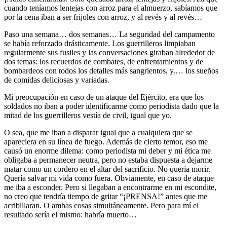
cuando teníamos lentejas con arroz para el almuerzo, sabíamos que
por la cena iban a ser frijoles con arroz, y al revés y al revés…
Paso una semana… dos semanas… La seguridad del campamento
se había reforzado drásticamente. Los guerrilleros limpiaban
regularmente sus fusiles y las conversaciones giraban alrededor de
dos temas: los recuerdos de combates, de enfrentamientos y de
bombardeos con todos los detalles más sangrientos, y.… los sueños
de comidas deliciosas y variadas.
Mi preocupación en caso de un ataque del Ejército, era que los
soldados no iban a poder identificarme como periodista dado que la
mitad de los guerrilleros vestía de civil, igual que yo.
O sea, que me iban a disparar igual que a cualquiera que se
apareciera en su línea de fuego. Además de cierto temor, eso me
causó un enorme dilema: como periodista mi deber y mi ética me
obligaba a permanecer neutra, pero no estaba dispuesta a dejarme
matar como un cordero en el altar del sacrificio. No quería morir.
Quería salvar mi vida como fuera. Obviamente, en caso de ataque
me iba a esconder. Pero si llegaban a encontrarme en mi escondite,
no creo que tendría tiempo de gritar “¡PRENSA!” antes que me
acribillaran. O ambas cosas simultáneamente. Pero para mí el
resultado sería el mismo: habría muerto…