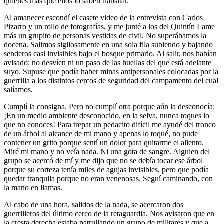
quiénes más que ellos lo saben transitar.
Al amanecer escondí el casete video de la entrevista con Carlos
Pizarro y un rollo de fotografías, y me junté a los del Quintín Lame
más un grupito de personas vestidas de civil. No superábamos la
docena. Salimos sigilosamente en una sola fila subiendo y bajando
senderos casi invisibles bajo el bosque primario. Al salir, nos habían
avisado: no desvíen ni un paso de las huellas del que está adelante
suyo. Supuse que podía haber minas antipersonales colocadas por la
guerrilla a los distintos cercos de seguridad del campamento del cual
salíamos.
Cumplí la consigna. Pero no cumplí otra porque aún la desconocía:
¡En un medio ambiente desconocido, en la selva, nunca toques lo
que no conoces! Para trepar un pedacito difícil me ayudé del tronco
de un árbol al alcance de mi mano y apenas lo toqué, no pude
contener un grito porque sentí un dolor para quitarme el aliento.
Miré mi mano y no veía nada. Ni una gota de sangre. Alguien del
grupo se acercó de mí y me dijo que no se debía tocar ese árbol
porque su corteza tenía miles de agujas invisibles, pero que podía
quedar tranquila porque no eran venenosas. Seguí caminando, con
la mano en llamas.
Al cabo de una hora, salidos de la nada, se acercaron dos
guerrilleros del último cerco de la retaguardia. Nos avisaron que en
la cresta derecha estaba patrullando un grupo de militares y que a