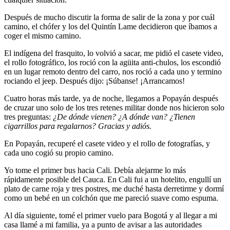
Después de mucho discutir la forma de salir de la zona y por cuál
camino, el chófer y los del Quintín Lame decidieron que íbamos a
coger el mismo camino.
El indígena del frasquito, lo volvió a sacar, me pidió el casete video,
el rollo fotográfico, los roció con la agüita anti-chulos, los escondió
en un lugar remoto dentro del carro, nos roció a cada uno y termino
rociando el jeep. Después dijo: ¡Súbanse! ¡Arrancamos!
Cuatro horas más tarde, ya de noche, llegamos a Popayán después
de cruzar uno solo de los tres retenes militar donde nos hicieron solo
tres preguntas:
¿De dónde vienen? ¿A dónde van? ¿Tienen
cigarrillos para regalarnos? Gracias y adiós.
En Popayán, recuperé el casete video y el rollo de fotografías, y
cada uno cogió su propio camino.
Yo tome el primer bus hacia Cali. Debía alejarme lo más
rápidamente posible del Cauca. En Cali fui a un hotelito, engullí un
plato de carne roja y tres postres, me duché hasta derretirme y dormí
como un bebé en un colchón que me pareció suave como espuma.
Al día siguiente, tomé el primer vuelo para Bogotá y al llegar a mi
casa llamé a mi familia, ya a punto de avisar a las autoridades