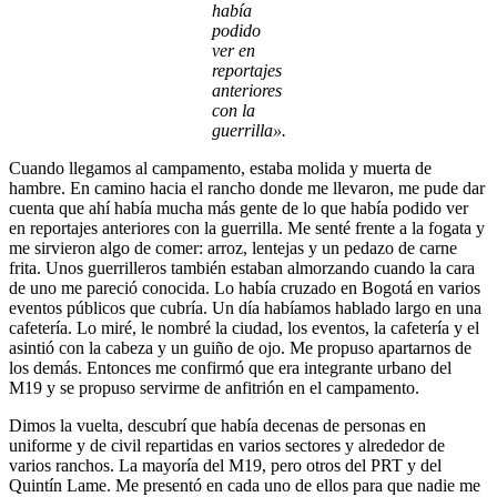
había
podido
ver en
reportajes
anteriores
con la
guerrilla».
Cuando llegamos al campamento, estaba molida y muerta de
hambre. En camino hacia el rancho donde me llevaron, me pude dar
cuenta que ahí había mucha más gente de lo que había podido ver
en reportajes anteriores con la guerrilla. Me senté frente a la fogata y
me sirvieron algo de comer: arroz, lentejas y un pedazo de carne
frita. Unos guerrilleros también estaban almorzando cuando la cara
de uno me pareció conocida. Lo había cruzado en Bogotá en varios
eventos públicos que cubría. Un día habíamos hablado largo en una
cafetería. Lo miré, le nombré la ciudad, los eventos, la cafetería y el
asintió con la cabeza y un guiño de ojo. Me propuso apartarnos de
los demás. Entonces me confirmó que era integrante urbano del
M19 y se propuso servirme de anfitrión en el campamento.
Dimos la vuelta, descubrí que había decenas de personas en
uniforme y de civil repartidas en varios sectores y alrededor de
varios ranchos. La mayoría del M19, pero otros del PRT y del
Quintín Lame. Me presentó en cada uno de ellos para que nadie me