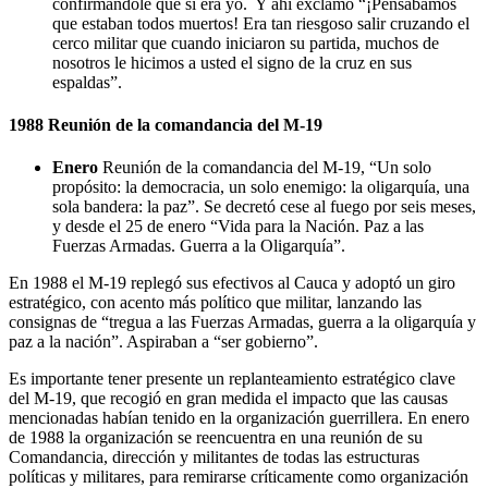
confirmándole que si era yo. Y ahí exclamo “¡Pensábamos
que estaban todos muertos! Era tan riesgoso salir cruzando el
cerco militar que cuando iniciaron su partida, muchos de
nosotros le hicimos a usted el signo de la cruz en sus
espaldas”.
1988 Reunión de la comandancia del M-19
Enero
Reunión de la comandancia del M-19, “Un solo
propósito: la democracia, un solo enemigo: la oligarquía, una
sola bandera: la paz”. Se decretó cese al fuego por seis meses,
y desde el 25 de enero “Vida para la Nación. Paz a las
Fuerzas Armadas. Guerra a la Oligarquía”.
En 1988 el M-19 replegó sus efectivos al Cauca y adoptó un giro
estratégico, con acento más político que militar, lanzando las
consignas de “tregua a las Fuerzas Armadas, guerra a la oligarquía y
paz a la nación”. Aspiraban a “ser gobierno”.
Es importante tener presente un replanteamiento estratégico clave
del M-19, que recogió en gran medida el impacto que las causas
mencionadas habían tenido en la organización guerrillera. En enero
de 1988 la organización se reencuentra en una reunión de su
Comandancia, dirección y militantes de todas las estructuras
políticas y militares, para remirarse críticamente como organización