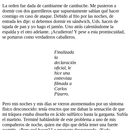
La orden fue dada de cambiarme de cambuche. Me pusieron a
dormir con dos guerrilleros que supuestamente sabían qué hacer
conmigo en caso de ataque. Debido al frio por las noches, de
entrada les dije: si debemos dormir en sándwich, Uds. hacen de
tajada de pan y yo hago el jamón. Uno atrás calentándome la
espalda y el otro adelante. ¡Acudieron! Y pese a esta promiscuidad,
se portaron como verdaderos caballeros.
Finalizada
la
declaración
oficial, le
hice una
entrevista
filmada a
Carlos
Pizarro.
Pero mis noches y mis días se vieron atormentados por un síntoma
físico desconocido: tenía eructos que me daban la sensación de que
mi tráquea estaba disuelta en ácido sulfúrico hasta la garganta. Sufría
el martirio. Terminé hablándole de este problema a uno de mis
compañeros de noche, quien me dijo que debía tener una fuerte
gastritis. ¿Pero qué hacer? Le pregunte desesperada. ¡Nada