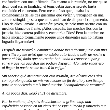
confundiera con una infiltrada. En cuanto a la reunión, no me quiso
decir cuál era su finalidad, el tema debía quedar secreto hasta
concluido el encuentro. Pero me confesó que juntaba las
comandancias de las tres guerrillas que vivían y trabajaban en una
zona restringida pese a que unos andaban de día por el campamento.
Uno de ellos llamaba la atención: joven, de pelo muy oscuro con un
mechón blanco de frente. ¡Años después, tras muchos líos con la
justicia, hizo carrera política y encontró a Dios! Pero la cumbre no
había iniciado formalmente porque unos dirigentes aún no habían
logrado llegar todavía.
Después me mostró el cambuche donde iba a dormir junto con una
guerrillera y me avisó que no estaba autorizada a salir de noche a
hacer chichí, dado que no estaba habilitada a conocer el paz y
salvo y que los guardias me podían disparar. ¡Con solo saber eso,
al llegar la noche se me trancó la vejiga!
Sin saber a qué atenerme con esta reunión, decidí vivir esos días
como prolongación de mis vacaciones de fin de año y con tiempo
para ir conociendo a mis involuntarios “compañeros de veraneo”.
A los pocos días, llegó el 31 de diciembre.
Por la mañana, después de ducharme -a gritos- bajo una
espléndida cascada en un claro del bosque húmedo y sintiendo que