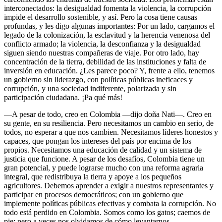
interconectados: la desigualdad fomenta la violencia, la corrupción
impide el desarrollo sostenible, y así. Pero la cosa tiene causas
profundas, y les digo algunas importantes: Por un lado, cargamos el
legado de la colonización, la esclavitud y la herencia venenosa del
conflicto armado; la violencia, la desconfianza y la desigualdad
siguen siendo nuestras compañeras de viaje. Por otro lado, hay
concentración de la tierra, debilidad de las instituciones y falta de
inversión en educación. ¿Les parece poco? Y, frente a ello, tenemos
un gobierno sin liderazgo, con políticas públicas ineficaces y
corrupción, y una sociedad indiferente, polarizada y sin
participación ciudadana. ¡Pa qué más!
—A pesar de todo, creo en Colombia —dijo doña Nati—. Creo en
su gente, en su resiliencia. Pero necesitamos un cambio en serio, de
todos, no esperar a que nos cambien. Necesitamos líderes honestos y
capaces, que pongan los intereses del país por encima de los
propios. Necesitamos una educación de calidad y un sistema de
justicia que funcione. A pesar de los desafíos, Colombia tiene un
gran potencial, y puede lograrse mucho con una reforma agraria
integral, que redistribuya la tierra y apoye a los pequeños
agricultores. Debemos aprender a exigir a nuestros representantes y
participar en procesos democráticos; con un gobierno que
implemente políticas públicas efectivas y combata la corrupción. No
todo está perdido en Colombia. Somos como los gatos; caemos de
pie; pero a veces nos olvidamos de cómo levantarnos.