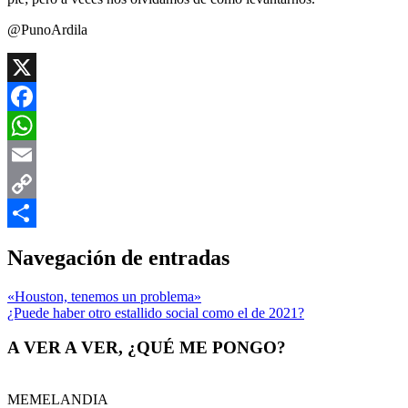
@PunoArdila
X
Facebook
WhatsApp
Email
Copy
Link
Compartir
Navegación de entradas
«Houston, tenemos un problema»
¿Puede haber otro estallido social como el de 2021?
A VER A VER, ¿QUÉ ME PONGO?
MEMELANDIA