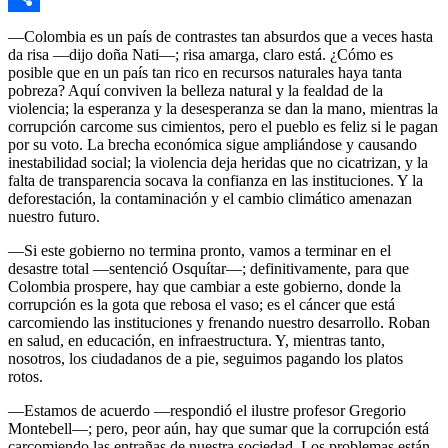
Link
Compartir
—Colombia es un país de contrastes tan absurdos que a veces hasta
da risa —dijo doña Nati—; risa amarga, claro está. ¿Cómo es
posible que en un país tan rico en recursos naturales haya tanta
pobreza? Aquí conviven la belleza natural y la fealdad de la
violencia; la esperanza y la desesperanza se dan la mano, mientras la
corrupción carcome sus cimientos, pero el pueblo es feliz si le pagan
por su voto. La brecha económica sigue ampliándose y causando
inestabilidad social; la violencia deja heridas que no cicatrizan, y la
falta de transparencia socava la confianza en las instituciones. Y la
deforestación, la contaminación y el cambio climático amenazan
nuestro futuro.
—Si este gobierno no termina pronto, vamos a terminar en el
desastre total —sentenció Osquítar—; definitivamente, para que
Colombia prospere, hay que cambiar a este gobierno, donde la
corrupción es la gota que rebosa el vaso; es el cáncer que está
carcomiendo las instituciones y frenando nuestro desarrollo. Roban
en salud, en educación, en infraestructura. Y, mientras tanto,
nosotros, los ciudadanos de a pie, seguimos pagando los platos
rotos.
—Estamos de acuerdo —respondió el ilustre profesor Gregorio
Montebell—; pero, peor aún, hay que sumar que la corrupción está
carcomiendo las entrañas de nuestra sociedad. Los problemas están