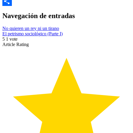
Copy
Link
Compartir
Navegación de entradas
No quieren un rey ni un tirano
El petrismo sociológico (Parte I)
5
1
vote
Article Rating