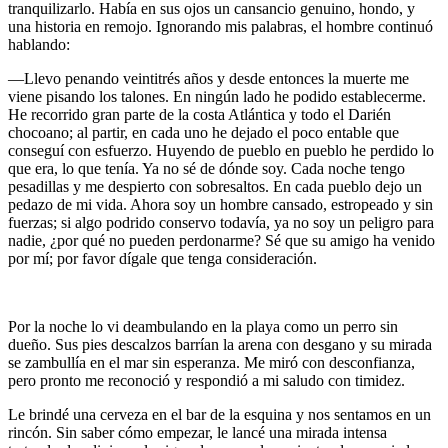
tranquilizarlo. Había en sus ojos un cansancio genuino, hondo, y
una historia en remojo. Ignorando mis palabras, el hombre continuó
hablando:
—
Llevo penando veintitrés años y desde entonces la muerte me
viene pisando los talones. En ningún lado he podido establecerme.
He recorrido gran parte de la costa Atlántica y todo el Darién
chocoano; al partir, en cada uno he dejado el poco entable que
conseguí con esfuerzo. Huyendo de pueblo en pueblo he perdido lo
que era, lo que tenía. Ya no sé de dónde soy. Cada noche tengo
pesadillas y me despierto con sobresaltos. En cada pueblo dejo un
pedazo de mi vida. Ahora soy un hombre cansado, estropeado y sin
fuerzas; si algo podrido conservo todavía, ya no soy un peligro para
nadie, ¿por qué no pueden perdonarme? Sé que su amigo ha venido
por mí; por favor dígale que tenga consideración.
Por la noche lo vi deambulando en la playa como un perro sin
dueño. Sus pies descalzos barrían la arena con desgano y su mirada
se zambullía en el mar sin esperanza. Me miró con desconfianza,
pero pronto me reconoció y respondió a mi saludo con timidez.
Le brindé una cerveza en el bar de la esquina y nos sentamos en un
rincón. Sin saber cómo empezar, le lancé una mirada intensa