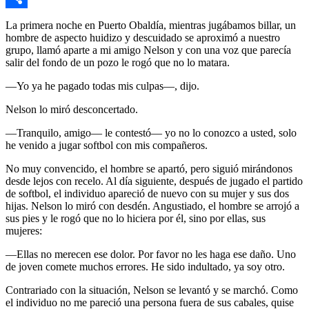
Link
Compartir
La primera noche en Puerto Obaldía, mientras jugábamos billar, un
hombre de aspecto huidizo y descuidado se aproximó a nuestro
grupo, llamó aparte a mi amigo Nelson y con una voz que parecía
salir del fondo de un pozo le rogó que no lo matara.
—Yo ya he pagado todas mis culpas—, dijo.
Nelson lo miró desconcertado.
—Tranquilo, amigo— le contestó— yo no lo conozco a usted, solo
he venido a jugar softbol con mis compañeros.
No muy convencido, el hombre se apartó, pero siguió mirándonos
desde lejos con recelo. Al día siguiente, después de jugado el partido
de softbol, el individuo apareció de nuevo con su mujer y sus dos
hijas. Nelson lo miró con desdén. Angustiado, el hombre se arrojó a
sus pies y le rogó que no lo hiciera por él, sino por ellas, sus
mujeres:
—Ellas no merecen ese dolor. Por favor no les haga ese daño. Uno
de joven comete muchos errores. He sido indultado, ya soy otro.
Contrariado con la situación, Nelson se levantó y se marchó. Como
el individuo no me pareció una persona fuera de sus cabales, quise