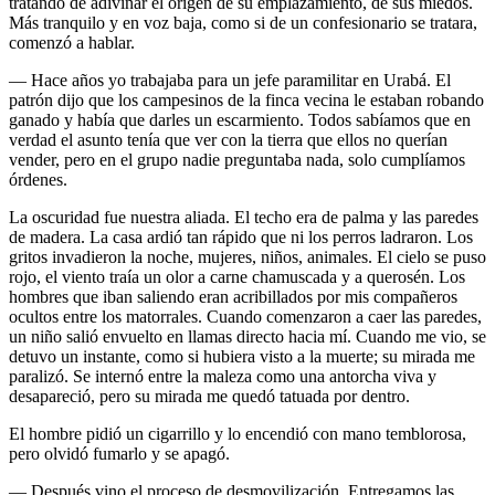
tratando de adivinar el origen de su emplazamiento, de sus miedos.
Más tranquilo y en voz baja, como si de un confesionario se tratara,
comenzó a hablar.
— Hace años yo trabajaba para un jefe paramilitar en Urabá. El
patrón dijo que los campesinos de la finca vecina le estaban robando
ganado y había que darles un escarmiento. Todos sabíamos que en
verdad el asunto tenía que ver con la tierra que ellos no querían
vender, pero en el grupo nadie preguntaba nada, solo cumplíamos
órdenes.
La oscuridad fue nuestra aliada. El techo era de palma y las paredes
de madera. La casa ardió tan rápido que ni los perros ladraron. Los
gritos invadieron la noche, mujeres, niños, animales. El cielo se puso
rojo, el viento traía un olor a carne chamuscada y a querosén. Los
hombres que iban saliendo eran acribillados por mis compañeros
ocultos entre los matorrales. Cuando comenzaron a caer las paredes,
un niño salió envuelto en llamas directo hacia mí. Cuando me vio, se
detuvo un instante, como si hubiera visto a la muerte; su mirada me
paralizó. Se internó entre la maleza como una antorcha viva y
desapareció, pero su mirada me quedó tatuada por dentro.
El hombre pidió un cigarrillo y lo encendió con mano temblorosa,
pero olvidó fumarlo y se apagó.
—
Después vino el proceso de desmovilización. Entregamos las