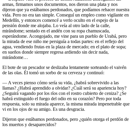
armas, firmamos unos documentos, nos dieron una plata y nos
dijeron que ya estábamos perdonados, que podíamos rehacer nuestra
vida. Pero no era tan simple. Conseguí un empleo como vigilante en
Medellín, y entonces comencé a verlo oculto en el espejo de la
pensión donde me alojaba. Lo veía al otro lado de la calle,
mirándome; sentado en el andén con su ropa chamuscada,
esperándome. Acongojado, me vine para un pueblo de Urabá, pero
la mirada de ese niño me persiguía a todas partes: en el reflejo del
agua, vendiendo frutas en la plaza de mercado; en el plato de sopa;
en sueños donde siempre regresa ardiendo sin decir nada,
mirándome…
El bote de un pescador se deslizaba lentamente sorteando el vaivén
de las olas. Él tomó un sorbo de su cerveza y continuó:
— A veces pienso cómo sería su vida, ¿habrá sobrevivido a las
llamas? ¿Habrá aprendido a olvidar? ¿Cuál será su apariencia hoy?
¿Seguirá vagando por los ríos con el rostro cubierto de ceniza? ¿Se
habrá extinguido el fuego del odio en su corazón? Pero por toda
respuesta, solo su mirada aparece, la misma mirada impenetrable que
vi en los ojos de su amigo. Es una desgracia.
Dijeron que estábamos perdonados, pero ¿quién otorga el perdón de
los muertos y desaparecidos?