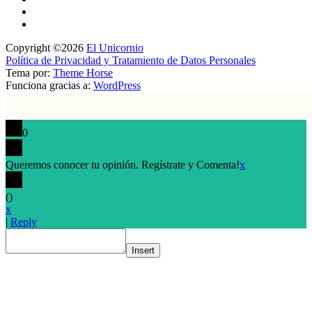
Copyright ©2026
El Unicornio
Política de Privacidad y Tratamiento de Datos Personales
Tema por:
Theme Horse
Funciona gracias a:
WordPress
0
Queremos conocer tu opinión. Regístrate y Comenta!
x
(
)
x
|
Reply
Insert