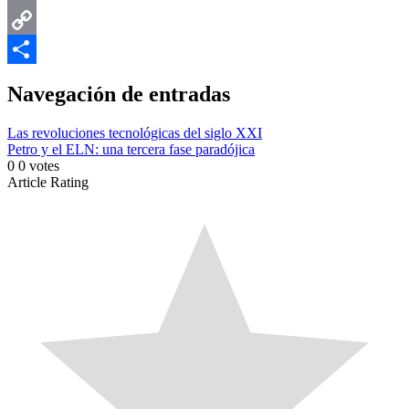
Email
Copy
Link
Compartir
Navegación de entradas
Las revoluciones tecnológicas del siglo XXI
Petro y el ELN: una tercera fase paradójica
0
0
votes
Article Rating