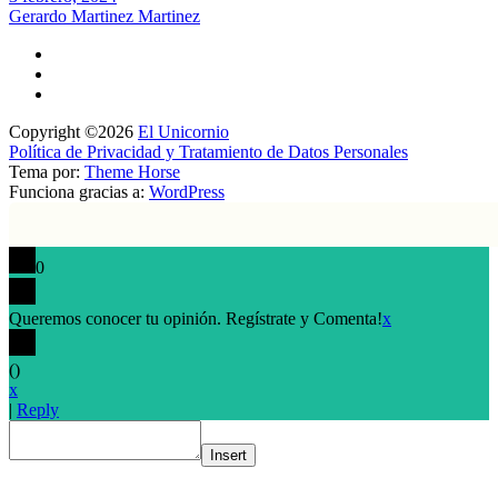
Gerardo Martinez Martinez
Copyright ©2026
El Unicornio
Política de Privacidad y Tratamiento de Datos Personales
Tema por:
Theme Horse
Funciona gracias a:
WordPress
0
Queremos conocer tu opinión. Regístrate y Comenta!
x
(
)
x
|
Reply
Insert