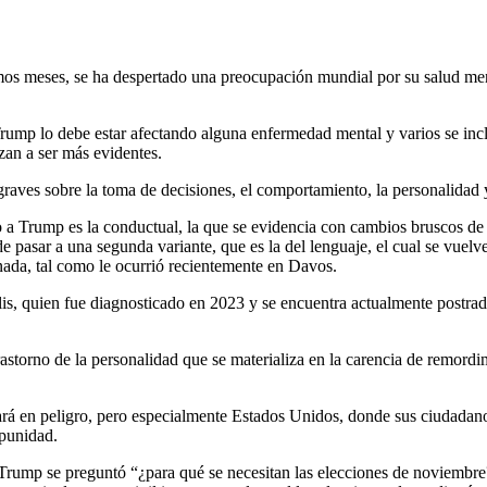
os meses, se ha despertado una preocupación mundial por su salud menta
 Trump lo debe estar afectando alguna enfermedad mental y varios se inc
zan a ser más evidentes.
ves sobre la toma de decisiones, el comportamiento, la personalidad y
o a Trump es la conductual, la que se evidencia con cambios bruscos de c
e pasar a una segunda variante, que es la del lenguaje, el cual se vuel
nada, tal como le ocurrió recientemente en Davos.
is, quien fue diagnosticado en 2023 y se encuentra actualmente postrad
storno de la personalidad que se materializa en la carencia de remordim
á en peligro, pero especialmente Estados Unidos, donde sus ciudadanos 
mpunidad.
Trump se preguntó “¿para qué se necesitan las elecciones de noviembre?”