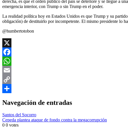
derecha, es que el orden público del país se deteriore y se llegue a un
emergencia interior, con Trump o sin Trump en el poder.
La realidad política hoy en Estados Unidos es que Trump y su partido
obligación) de destituirlo por incompetente. El mismo presidente lo ha
@humbertotobon
X
Facebook
WhatsApp
Email
Copy
Link
Compartir
Navegación de entradas
Santos del Socorro
Cepeda plantea ataque de fondo contra la megacorrupción
0
0
votes