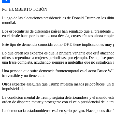
Link
Compartir
Por HUMBERTO TOBÓN
Luego de las alocuciones presidenciales de Donald Trump en los últim
mundial.
Los especialistas de diferentes países han señalado que al presidente
en él desde hace por lo menos una década, cuyos efectos ahora empie
Este tipo de demencia conocida como DFT, tiene implicaciones muy gra
Lo que creen los expertos es que la primera variante que está atacand
ofensas repentinas a mujeres periodistas, por ejemplo. De aquí se pued
una frase completa, acudiendo siempre a muletillas que no significan 
Una persona que sufre demencia frontotemporal es el actor Bruce Will
irreversible y no tiene cura.
Otros expertos aseguran que Trump muestra rasgos psicopáticos, un tra
impulsividad.
La condición mental de Trump seguirá deteriorándose y el mundo estar
orden de disparar, matar y protegerse con el velo presidencial de la i
La democracia estadounidense está en serio peligro. Hace pocos días 