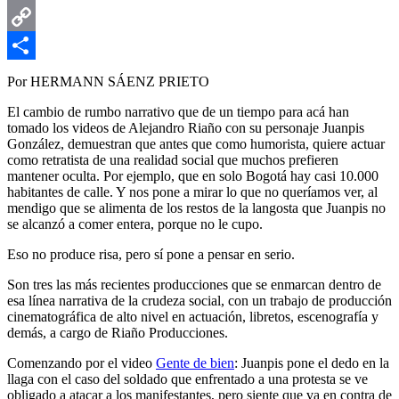
Email
Copy
Link
Compartir
Por HERMANN SÁENZ PRIETO
El cambio de rumbo narrativo que de un tiempo para acá han
tomado los videos de Alejandro Riaño con su personaje Juanpis
González, demuestran que antes que como humorista, quiere actuar
como retratista de una realidad social que muchos prefieren
mantener oculta. Por ejemplo, que en solo Bogotá hay casi 10.000
habitantes de calle. Y nos pone a mirar lo que no queríamos ver, al
mendigo que se alimenta de los restos de la langosta que Juanpis no
se alcanzó a comer entera, porque no le cupo.
Eso no produce risa, pero sí pone a pensar en serio.
Son tres las más recientes producciones que se enmarcan dentro de
esa línea narrativa de la crudeza social, con un trabajo de producción
cinematográfica de alto nivel en actuación, libretos, escenografía y
demás, a cargo de Riaño Producciones.
Comenzando por el video
Gente de bien
: Juanpis pone el dedo en la
llaga con el caso del soldado que enfrentado a una protesta se ve
obligado a atacar a los manifestantes, pero siente que va en contra de