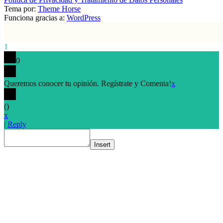
Tema por:
Theme Horse
Funciona gracias a:
WordPress
1
0
Queremos conocer tu opinión. Regístrate y Comenta!
x
(
)
x
|
Reply
Insert