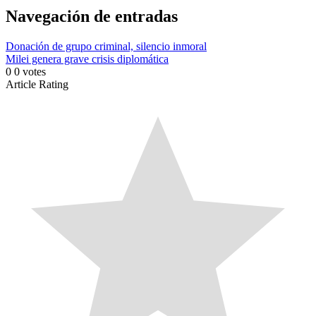
Link
Compartir
Navegación de entradas
Donación de grupo criminal, silencio inmoral
Milei genera grave crisis diplomática
0
0
votes
Article Rating