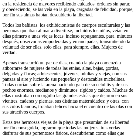
en la residencia de mayores recibiendo cuidados, órdenes sin parar,
y obedeciendo, se las veía en la playa, cargadas de felicidad, porque,
por fin sus almas habían descubierto la libertad.
Todos los bañistas, los exhibicionistas de cuerpos esculturales y las
personas que iban al mar a divertirse, incluidos los niños, veían en
ellas primero a unas viejas locas, incluso repugnantes, para, minutos
después, observarlas empoderadas y emancipadas, transmitiendo la
voluntad de ser ellas, solo ellas, para siempre, ellas. Mujeres de
verdad.
Apenas transcurrió un par de días, cuando la playa comenzó a
atiborrarse de mujeres de todas las etnias, altas, bajas, gordas,
delgadas y flacas; adolescentes, jóvenes, adultas y viejas, con sus
panzas al aire y luciendo sus pequeños y destacables michelines.
Todas corrían sobre la arena haciendo gala de su celulitis y de sus
pechos enormes, medianos y diminutos, rígidos y caídos. Muchas de
ellas mostraban con orgullo las grandes estrías que dejaron en sus
vientres, caderas y piernas, sus distintas maternidades; y otras, con
sus culos blandos, trotaban felices hacia el encuentro de las olas con
sus atractivos cuerpos.
Estas tres hermosas viejas de la playa que presumían de su libertad
por fin conseguida, lograron que todas las mujeres, tras verlas
disfrutar de sus portentosos físicos, descubrieran como ellas que