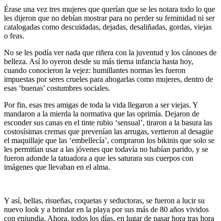
Link
Compartir
Érase una vez tres mujeres que querían que se les notara todo lo que
les dijeron que no debían mostrar para no perder su feminidad ni ser
catalogadas como descuidadas, dejadas, desaliñadas, gordas, viejas
o feas.
No se les podía ver nada que riñera con la juventud y los cánones de
belleza. Así lo oyeron desde su más tierna infancia hasta hoy,
cuando conocieron la vejez: humillantes normas les fueron
impuestas por seres crueles para ahogarlas como mujeres, dentro de
esas ‘buenas’ costumbres sociales.
Por fin, esas tres amigas de toda la vida llegaron a ser viejas. Y
mandaron a la mierda la normativa que las oprimía. Dejaron de
esconder sus canas en el tinte rubio ‘sensual’, tiraron a la basura las
costosísimas cremas que prevenían las arrugas, vertieron al desagüe
el maquillaje que las ‘embellecía’, compraron los bikinis que solo se
les permitían usar a las jóvenes que todavía no habían parido, y se
fueron adonde la tatuadora a que les saturara sus cuerpos con
imágenes que llevaban en el alma.
Y así, bellas, risueñas, coquetas y seductoras, se fueron a lucir su
nuevo look y a brindar en la playa por sus más de 80 años vividos
con enjundia. Ahora, todos los días, en lugar de pasar hora tras hora