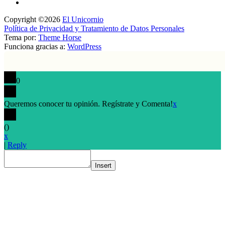
Copyright ©2026
El Unicornio
Política de Privacidad y Tratamiento de Datos Personales
Tema por:
Theme Horse
Funciona gracias a:
WordPress
0
Queremos conocer tu opinión. Regístrate y Comenta!
x
(
)
x
|
Reply
Insert