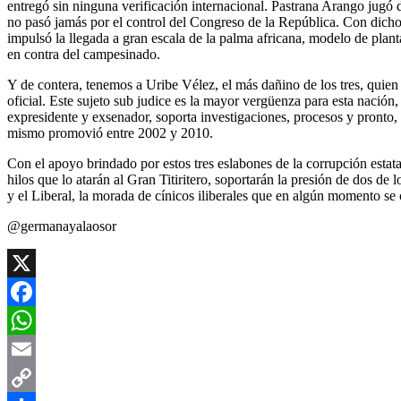
entregó sin ninguna verificación internacional. Pastrana Arango jugó d
no pasó jamás por el control del Congreso de la República. Con dicho P
impulsó la llegada a gran escala de la palma africana, modelo de plant
en contra del campesinado.
Y de contera, tenemos a Uribe Vélez, el más dañino de los tres, quien 
oficial. Este sujeto sub judice es la mayor vergüenza para esta nació
expresidente y exsenador, soporta investigaciones, procesos y pronto, 
mismo promovió entre 2002 y 2010.
Con el apoyo brindado por estos tres eslabones de la corrupción estat
hilos que lo atarán al Gran Titiritero, soportarán la presión de dos d
y el Liberal, la morada de cínicos iliberales que en algún momento se
@germanayalaosor
X
Facebook
WhatsApp
Email