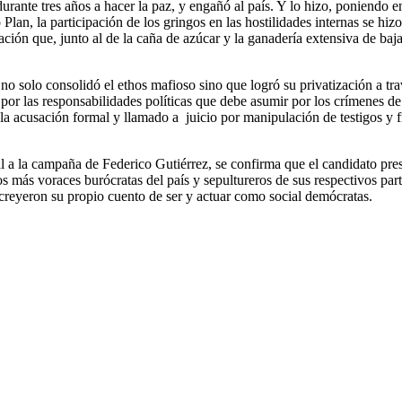
urante tres años a hacer la paz, y engañó al país. Y lo hizo, poniendo 
lan, la participación de los gringos en las hostilidades internas se hiz
ación que, junto al de la caña de azúcar y la ganadería extensiva de baj
no solo consolidó el ethos mafioso sino que logró su privatización a tra
n, por las responsabilidades políticas que debe asumir por los crímenes 
la acusación formal y llamado a juicio por manipulación de testigos y f
al a la campaña de Federico Gutiérrez, se confirma que el candidato pres
e los más voraces burócratas del país y sepultureros de sus respectivos p
 creyeron su propio cuento de ser y actuar como social demócratas.