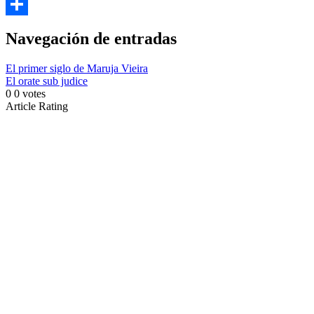
Copy
Link
Compartir
Navegación de entradas
El primer siglo de Maruja Vieira
El orate sub judice
0
0
votes
Article Rating