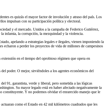
dentes es quizás el mayor factor de involución y atraso del país. Los
os impulsan con su participación política y electoral.
 sociedad y el mercado. Unidos a la campaña de Federico Gutiérrez,
 la infamia, la corrupción, la mezquindad y la violencia.
stado, apelando a estrategias legales e ilegales, vienen imponiendo la
dentes echaron a perder los proyectos de vida de millones de campesinos
 la extensión en el tiempo del oprobioso régimen que opera en
del poder. O mejor, sirviéndoles a los agentes económicos del
el 91, garantista, verde y liberal, pero sometida a las lógicas
Washington. Su mayor legado está en haber afectado negativamente la
so constituyente. Y no podemos olvidar el enrarecido manejo que le
p actuaran como el Estado en 42 mil kilómetros cuadrados que les