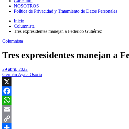
Caricatura
NOSOTROS
Política de Privacidad y Tratamiento de Datos Personales
Inicio
Columnista
Tres expresidentes manejan a Federico Gutiérrez
Columnista
Tres expresidentes manejan a F
29 abril, 2022
Germán Ayala Osorio
X
Facebook
WhatsApp
Email
Copy