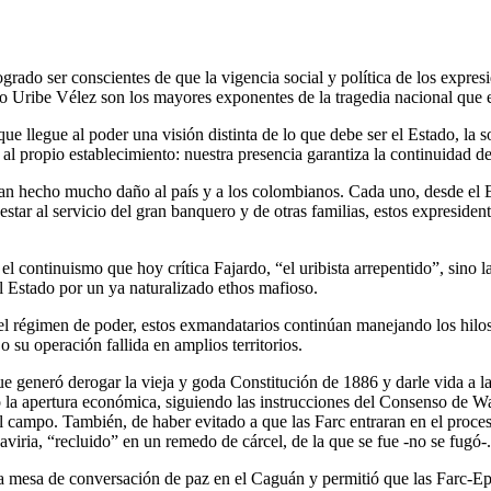
rado ser conscientes de que la vigencia social y política de los expresi
 Uribe Vélez son los mayores exponentes de la tragedia nacional que ell
que llegue al poder una visión distinta de lo que debe ser el Estado, la
al propio establecimiento: nuestra presencia garantiza la continuidad de
 han hecho mucho daño al país y a los colombianos. Cada uno, desde el E
r estar al servicio del gran banquero y de otras familias, estos expresi
 el continuismo que hoy crítica Fajardo, “el uribista arrepentido”, sino
 Estado por un ya naturalizado ethos mafioso.
l régimen de poder, estos exmandatarios continúan manejando los hilos 
o su operación fallida en amplios territorios.
 generó derogar la vieja y goda Constitución de 1886 y darle vida a la d
ró la apertura económica, siguiendo las instrucciones del Consenso de 
 campo. También, de haber evitado a que las Farc entraran en el proce
aviria, “recluido” en un remedo de cárcel, de la que se fue -no se fugó-.
una mesa de conversación de paz en el Caguán y permitió que las Farc-E