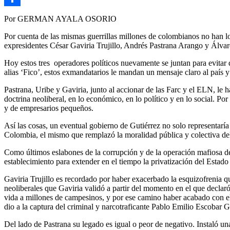
Link
Compartir
Por GERMAN AYALA OSORIO
Por cuenta de las mismas guerrillas millones de colombianos no han log
expresidentes César Gaviria Trujillo, Andrés Pastrana Arango y Álvaro
Hoy estos tres operadores políticos nuevamente se juntan para evitar 
alias ‘Fico’, estos exmandatarios le mandan un mensaje claro al país y 
Pastrana, Uribe y Gaviria, junto al accionar de las Farc y el ELN, le
doctrina neoliberal, en lo económico, en lo político y en lo social. Po
y de empresarios pequeños.
Así las cosas, un eventual gobierno de Gutiérrez no solo representaría
Colombia, el mismo que remplazó la moralidad pública y colectiva del
Como últimos eslabones de la corrupción y de la operación mafiosa de
establecimiento para extender en el tiempo la privatización del Estado 
Gaviria Trujillo es recordado por haber exacerbado la esquizofrenia que
neoliberales que Gaviria validó a partir del momento en el que decla
vida a millones de campesinos, y por ese camino haber acabado con el
dio a la captura del criminal y narcotraficante Pablo Emilio Escobar G
Del lado de Pastrana su legado es igual o peor de negativo. Instaló 