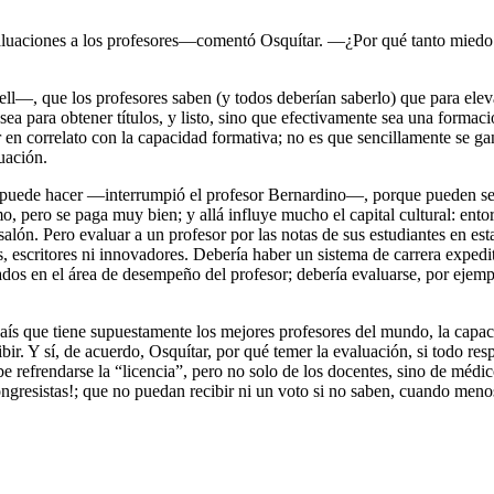
aluaciones a los profesores—comentó Osquítar. —¿Por qué tanto miedo a
ll—, que los profesores saben (y todos deberían saberlo) que para eleva
 para obtener títulos, y listo, sino que efectivamente sea una formació
 en correlato con la capacidad formativa; no es que sencillamente se ga
uación.
 se puede hacer —interrumpió el profesor Bernardino—, porque pueden s
o, pero se paga muy bien; y allá influye mucho el capital cultural: entor
salón. Pero evaluar a un profesor por las notas de sus estudiantes en es
 escritores ni innovadores. Debería haber un sistema de carrera expedi
os en el área de desempeño del profesor; debería evaluarse, por ejemplo
ue tiene supuestamente los mejores profesores del mundo, la capacidad
bir. Y sí, de acuerdo, Osquítar, por qué temer la evaluación, si todo re
e refrendarse la “licencia”, pero no solo de los docentes, sino de médi
ngresistas!; que no puedan recibir ni un voto si no saben, cuando menos,