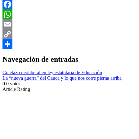
X
Facebook
WhatsApp
Email
Copy
Link
Compartir
Navegación de entradas
Coletazo neoliberal en ley estatutaria de Educación
La “nueva guerra” del Cauca y lo que nos corre pierna arriba
0
0
votes
Article Rating