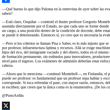
Link
Compartir
—Qué bueno lo que dijo Paloma en la entrevista de ayer sobre las ev
saben?
—Está claro, Osquítar —contestó el ilustre profesor Gregorio Montebe
asumida directamente por el Estado, no que cada uno se forme donde sea
un cargo, a una posición dentro de la condición de docente, debe estar
se puede ir deteriorando. Entonces sí, yo creo que es necesaria la eval
—Pero si los criterios se llaman Pisa o Saber, es lo más injusto que
por profesor, infraestructura óptima y recursos. Allá se exige muchísim
hijos del rico, del inmigrante vaciado y del obrero, todos en el mismo 
de formación permanente, sin estímulos para innovadores, productores,
nivel para el ingreso. Los exámenes de admisión deberían estar enfocad
cabeza.
—Ahora que lo menciona —continuó Montebell—, en Finlandia, el país q
puede ser profesor: es fundamental que un profesor sepa hablar y escri
corresponde. Si toca refrendar el pase, con mayor razón, entonces, deb
ni escriben; que creen que la única coma es la enumerativa. ¡De los co
@PunoArdila