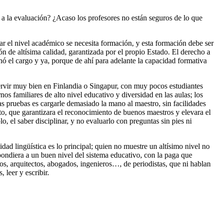
 la evaluación? ¿Acaso los profesores no están seguros de lo que
r el nivel académico se necesita formación, y esta formación debe ser
n de altísima calidad, garantizada por el propio Estado. El derecho a
nó el cargo y ya, porque de ahí para adelante la capacidad formativa
ervir muy bien en Finlandia o Singapur, con muy pocos estudiantes
nos familiares de alto nivel educativo y diversidad en las aulas; los
tas pruebas es cargarle demasiado la mano al maestro, sin facilidades
to, que garantizara el reconocimiento de buenos maestros y elevara el
, el saber disciplinar, y no evaluarlo con preguntas sin pies ni
 lingüística es lo principal; quien no muestre un altísimo nivel no
spondiera a un buen nivel del sistema educativo, con la paga que
cos, arquitectos, abogados, ingenieros…, de periodistas, que ni hablan
 leer y escribir.