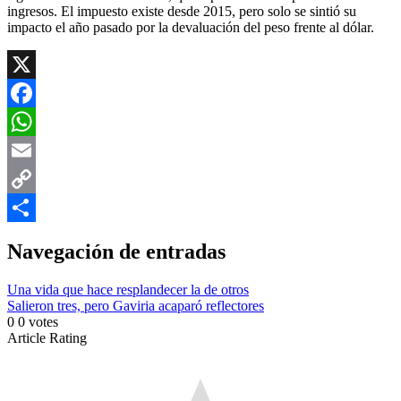
ingresos. El impuesto existe desde 2015, pero solo se sintió su
impacto el año pasado por la devaluación del peso frente al dólar.
X
Facebook
WhatsApp
Email
Copy
Link
Compartir
Navegación de entradas
Una vida que hace resplandecer la de otros
Salieron tres, pero Gaviria acaparó reflectores
0
0
votes
Article Rating