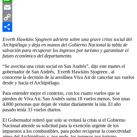
WhatsApp
Email
Copy
Link
Compartir
Everth Hawkins Sjogreen advierte sobre una grave crisis social del
Archipiélago y deja en manos del Gobierno Nacional la tabla de
salvación para recuperar los ingresos por turismo y garantizar el
futuro económico del departamento.
“Se avecina una crisis social en San Andrés”, dijo este martes el
gobernador de San Andrés, Everth Hawkins Sjogreen , al
conocerse la decisión de la aerolínea Viva Air de cancelar sus vuelos
desde y hacia el Archipiélago.
Para entender mejor el contexto, con los cuatro vuelos que se
pierden de Viva Air, San Andrés suma 18 vuelos menos. Son unas
4.800 personas que dejan de visitar diariamente la isla. El año
pasado tenía 33 vuelos diarios.
El Gobernador reiteró que solo se evitará la crisis si el Gobierno
Nacional atiende su solicitud para la exención urgente de los
impuestos a los combustibles, para poder recuperar la conectividad
aérea del Archipiélago y, por ende, los ingresos por turismo.