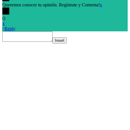
Queremos conocer tu opinión. Regístrate y Comenta!
x
(
)
x
|
Reply
Insert