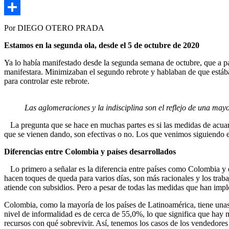
Copy
Link
Compartir
Por DIEGO OTERO PRADA
Estamos en la segunda ola, desde el 5 de octubre de 2020
Ya lo había manifestado desde la segunda semana de octubre, que a pa
manifestara. Minimizaban el segundo rebrote y hablaban de que estába
para controlar este rebrote.
Las aglomeraciones y la indisciplina son el reflejo de una ma
La pregunta que se hace en muchas partes es si las medidas de acuarte
que se vienen dando, son efectivas o no. Los que venimos siguiendo e
Diferencias entre Colombia y países desarrollados
Lo primero a señalar es la diferencia entre países como Colombia y e
hacen toques de queda para varios días, son más racionales y los tra
atiende con subsidios. Pero a pesar de todas las medidas que han impl
Colombia, como la mayoría de los países de Latinoamérica, tiene unas c
nivel de informalidad es de cerca de 55,0%, lo que significa que hay 
recursos con qué sobrevivir. Así, tenemos los casos de los vendedores