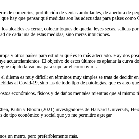
rre de comercios, prohibición de ventas ambulantes, de apertura de pe
hí que hay que pensar qué medidas son las adecuadas para países como
os alcaldes es cerrar, colocar toques de queda, leyes secas, salidas po
ad de cada una de estas medidas, sino meras intuiciones.
opa y otros países para estudiar qué es lo más adecuado. Hay dos posi
e acuartelamientos. El objetivo de estos últimos es aplanar la curva del
legue rápido la vacuna para superar el coronavirus.
l dilema es muy difícil: en términos muy simples se trata de decidir e
debidas al Covid-19, sino las de todo tipo de patologías, que es algo qu
stos económicos, físicos y de daños mentales mientras que al mismo tie
Chen, Kuhn y Bloom (2021) investigadores de Harvard University, Heide
s de tipo económico y social que yo me permitiré agregar.
enos un metro, pero preferiblemente más.