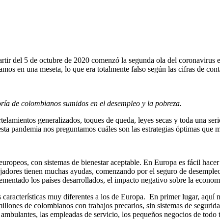
rtir del 5 de octubre de 2020 comenzó la segunda ola del coronavirus 
mos en una meseta, lo que era totalmente falso según las cifras de con
yoría de colombianos sumidos en el desempleo y la pobreza.
lamientos generalizados, toques de queda, leyes secas y toda una serie
sta pandemia nos preguntamos cuáles son las estrategias óptimas que mi
uropeos, con sistemas de bienestar aceptable. En Europa es fácil hacer
bajadores tienen muchas ayudas, comenzando por el seguro de desempleo 
ementado los países desarrollados, el impacto negativo sobre la economí
aracterísticas muy diferentes a los de Europa. En primer lugar, aquí no
millones de colombianos con trabajos precarios, sin sistemas de segurid
 ambulantes, las empleadas de servicio, los pequeños negocios de todo t