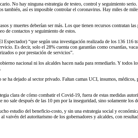
cario. No hay ninguna estrategia de testeo, control y seguimiento serio
ados también, así es imposible controlar el coronavirus. Hay miles de m
casos y muertes deberían ser más. Los que tienen recursos contratan las
eo de contactos y seguimiento de estos.
Espectador) “que según una investigación realizada de los 136 116 tra
servicio. Es decir, solo el 28% cuenta con garantías como cesantías, vaca
erizados o por prestación de servicios”.
bierno nacional ni los alcaldes hacen nada para remediarlo. Y todos lo
.
o se ha dejado al sector privado. Faltan camas UCI, insumos, médicos, p
egia clara de cómo combatir el Covid-19, fuera de estas medidas autori
 no sale después de las 10 pm por la inseguridad, sino solamente los d
ho estudio del beneficio-costo, y sin una estrategia social y económica
l vaivén del autoritarismo de los gobernadores y alcaldes, con resultado