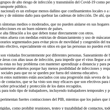
grupos de alto riesgo de infección y transmisión del Covid-19 como pers
ransporte público.
 nacional) es un enfoque menos dañino que confinamientos locales o a n
es y de mínimo daño para quebrar las cadenas de infección. De ahí, que
on síntomas medios o moderados, que no pueden aislarse en sus hogares 
 infecciones en un buen número de países.
 alta filtración a los que deben tratar directamente con otros.
eventos afuera con medidas estrictas de distanciamiento y uso de máscaras
horarios segmentados para evitar picos de movilidad y congestión del tr
nto efectivo, especialmente en sitios en que las personas no pueden evi
ue son visitadas frecuentemente por diferentes personas. Saneamiento de 
 áreas con altas tasas de infección, para impedir que el virus llegue a o
ara estas no hay problema con mantener aprendizaje a distancia y para 
antenerse abiertos porque hay menos posibilidad de infecciones y requi
s sociales para que no se queden por fuera del sistema educativo.
en estos nutrientes están asociados con una progresión más severa de la
de contactos, que se ha visto son muy eficaces que son efectivos para i
sobre privacidad y protección de los datos recogidos.
para todo tipo de trabajadores, incluyendo trabajadores temporales y p
xperimentan fuertes contracciones del PIB, mientras que los países que
irigidas, como prohibir reuniones, testeo y trazabilidad de contactos, 