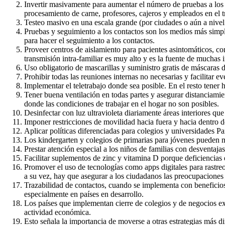
Invertir masivamente para aumentar el número de pruebas a los 
procesamiento de carne, profesores, cajeros y empleados en el t
Testeo masivo en una escala grande (por ciudades o aún a nivel
Pruebas y seguimiento a los contactos son los medios más simpl
para hacer el seguimiento a los contactos.
Proveer centros de aislamiento para pacientes asintomáticos, c
transmisión intra-familiar es muy alto y es la fuente de muchas
Uso obligatorio de mascarillas y suministro gratis de máscaras de
Prohibir todas las reuniones internas no necesarias y facilitar 
Implementar el teletrabajo donde sea posible. En el resto tener 
Tener buena ventilación en todas partes y asegurar distanciamie
donde las condiciones de trabajar en el hogar no son posibles.
Desinfectar con luz ultravioleta diariamente áreas interiores q
Imponer restricciones de movilidad hacia fuera y hacia dentro de
Aplicar políticas diferenciadas para colegios y universidades P
Los kindergarten y colegios de primarias para jóvenes pueden m
Prestar atención especial a los niños de familias con desventaja
Facilitar suplementos de zinc y vitamina D porque deficiencias 
Promover el uso de tecnologías como apps digitales para rastreo 
a su vez, hay que asegurar a los ciudadanos las preocupaciones 
Trazabilidad de contactos, cuando se implementa con beneficios 
especialmente en países en desarrollo.
Los países que implementan cierre de colegios y de negocios e
actividad económica.
Esto señala la importancia de moverse a otras estrategias más d