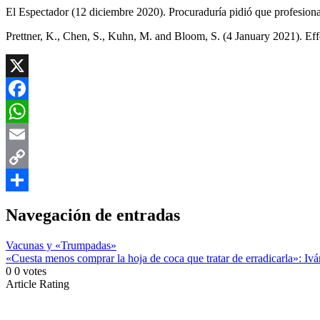
El Espectador (12 diciembre 2020). Procuraduría pidió que profesiona
Prettner, K., Chen, S., Kuhn, M. and Bloom, S. (4 January 2021). 
X
Facebook
WhatsApp
Email
Copy
Link
Compartir
Navegación de entradas
Vacunas y «Trumpadas»
«Cuesta menos comprar la hoja de coca que tratar de erradicarla»: I
0
0
votes
Article Rating