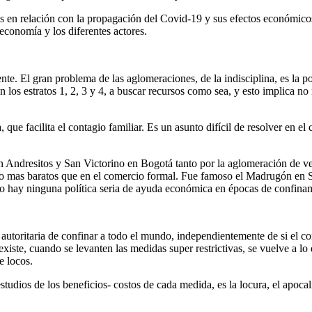
icas en relación con la propagación del Covid-19 y sus efectos económ
 economía y los diferentes actores.
ente. El gran problema de las aglomeraciones, de la indisciplina, es l
n los estratos 1, 2, 3 y 4, a buscar recursos como sea, y esto implica 
que facilita el contagio familiar. Es un asunto difícil de resolver en e
n Andresitos y San Victorino en Bogotá tanto por la aglomeración de 
ho mas baratos que en el comercio formal. Fue famoso el Madrugón en S
e no hay ninguna política seria de ayuda económica en épocas de confin
autoritaria de confinar a todo el mundo, independientemente de si el con
existe, cuando se levanten las medidas super restrictivas, se vuelve a l
e locos.
studios de los beneficios- costos de cada medida, es la locura, el apoca