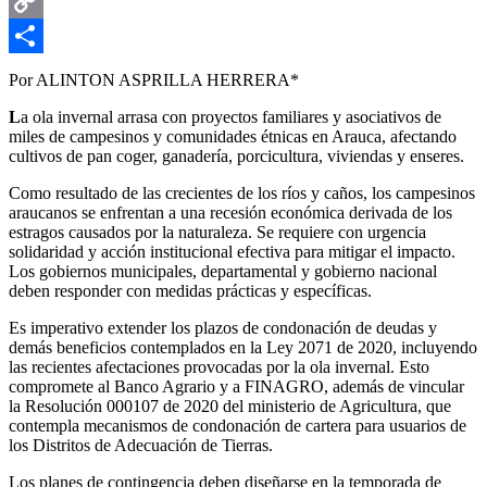
Email
Copy
Link
Compartir
Por ALINTON ASPRILLA HERRERA*
L
a ola invernal arrasa con proyectos familiares y asociativos de
miles de campesinos y comunidades étnicas en Arauca, afectando
cultivos de pan coger, ganadería, porcicultura, viviendas y enseres.
Como resultado de las crecientes de los ríos y caños, los campesinos
araucanos se enfrentan a una recesión económica derivada de los
estragos causados por la naturaleza. Se requiere con urgencia
solidaridad y acción institucional efectiva para mitigar el impacto.
Los gobiernos municipales, departamental y gobierno nacional
deben responder con medidas prácticas y específicas.
Es imperativo extender los plazos de condonación de deudas y
demás beneficios contemplados en la Ley 2071 de 2020, incluyendo
las recientes afectaciones provocadas por la ola invernal. Esto
compromete al Banco Agrario y a FINAGRO, además de vincular
la Resolución 000107 de 2020 del ministerio de Agricultura, que
contempla mecanismos de condonación de cartera para usuarios de
los Distritos de Adecuación de Tierras.
Los planes de contingencia deben diseñarse en la temporada de