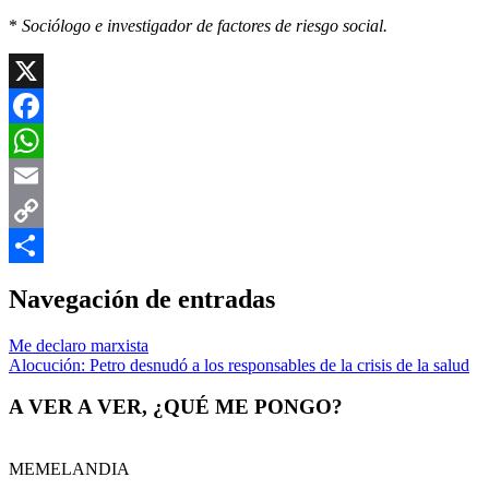
*
Sociólogo e investigador de factores de riesgo social.
X
Facebook
WhatsApp
Email
Copy
Link
Compartir
Navegación de entradas
Me declaro marxista
Alocución: Petro desnudó a los responsables de la crisis de la salud
A VER A VER, ¿QUÉ ME PONGO?
MEMELANDIA