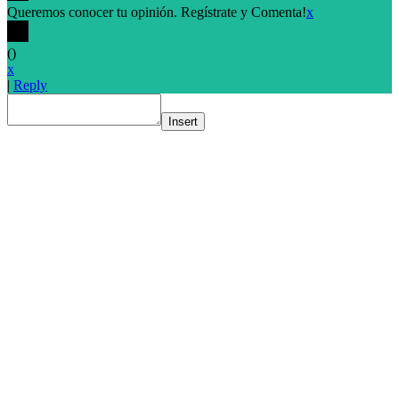
Queremos conocer tu opinión. Regístrate y Comenta!
x
(
)
x
|
Reply
Insert