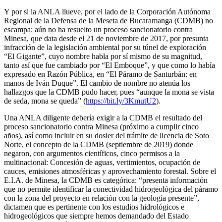
Y por si la ANLA llueve, por el lado de la Corporación Autónoma
Regional de la Defensa de la Meseta de Bucaramanga (CDMB) no
escampa: aún no ha resuelto un proceso sancionatorio contra
Minesa, que data desde el 21 de noviembre de 2017, por presunta
infracción de la legislación ambiental por su túnel de exploración
“El Gigante”, cuyo nombre habla por sí mismo de su magnitud,
tanto así que fue cambiado por “El Emboque”, y que como lo había
expresado en Razón Pública, en “El Páramo de Santurbán: en
manos de Iván Duque”. El cambio de nombre no atenúa los
hallazgos que la CDMB pudo hacer, pues “aunque la mona se vista
de seda, mona se queda” (
https://bit.ly/3KmutU2
).
Una ANLA diligente debería exigir a la CDMB el resultado del
proceso sancionatorio contra Minesa (próximo a cumplir cinco
años), así como incluir en su dosier del trámite de licencia de Soto
Norte, el concepto de la CDMB (septiembre de 2019) donde
negaron, con argumentos científicos, cinco permisos a la
multinacional: Concesión de aguas, vertimientos, ocupación de
cauces, emisiones atmosféricas y aprovechamiento forestal. Sobre el
E.I.A. de Minesa, la CDMB es categórica: “presenta información
que no permite identificar la conectividad hidrogeológica del páramo
con la zona del proyecto en relación con la geología presente”,
dictamen que es pertinente con los estudios hidrológicos e
hidrogeológicos que siempre hemos demandado del Estado