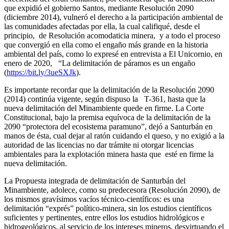
que expidió el gobierno Santos, mediante Resolución 2090
(diciembre 2014), vulneró el derecho a la participación ambiental de
las comunidades afectadas por ella, la cual califiqué, desde el
principio, de Resolución acomodaticia minera, y a todo el proceso
que convergió en ella como el engaño más grande en la historia
ambiental del país, como lo expresé en entrevista a El Unicornio, en
enero de 2020, “La delimitación de páramos es un engaño
(
https://bit.ly/3ueSXJk
).
Es importante recordar que la delimitación de la Resolución 2090
(2014) continúa vigente, según dispuso la T-361, hasta que la
nueva delimitación del Minambiente quede en firme. La Corte
Constitucional, bajo la premisa equívoca de la delimitación de la
2090 “protectora del ecosistema paramuno”, dejó a Santurbán en
manos de ésta, cual dejar al ratón cuidando el queso, y no exigió a la
autoridad de las licencias no dar trámite ni otorgar licencias
ambientales para la explotación minera hasta que esté en firme la
nueva delimitación.
La Propuesta integrada de delimitación de Santurbán del
Minambiente, adolece, como su predecesora (Resolución 2090), de
los mismos gravísimos vacíos técnico-científicos: es una
delimitación “exprés” político-minera, sin los estudios científicos
suficientes y pertinentes, entre ellos los estudios hidrológicos e
hidrogeológicos, al servicio de los intereses mineros, desvirtuando el