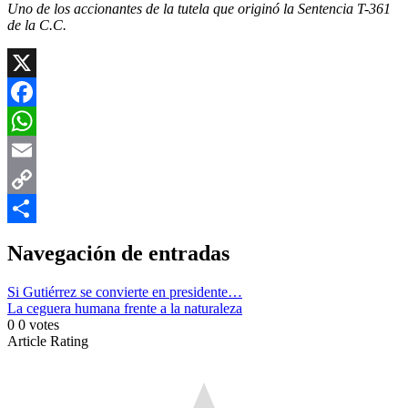
Uno de los accionantes de la tutela que originó la Sentencia T-361
de la C.C.
X
Facebook
WhatsApp
Email
Copy
Link
Compartir
Navegación de entradas
Si Gutiérrez se convierte en presidente…
La ceguera humana frente a la naturaleza
0
0
votes
Article Rating