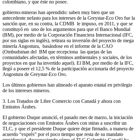
colombiano, y que éste no posee.
gobierno-mineras han aprendido: saben muy bien que un
antecedente nefasto para los intereses de la Greystar-Eco Oro fue la
sanción que, en su contra, la CDMB le impuso, en 2011, y que se
constituyó en uno de los argumentos para que el Banco Mundial
(BM), por medio de la Corporación Financiera Internacional (IFC,
por sus siglas en inglés), retirara su inversión del proyecto de mega
minería Angostura, basándose en el informe de la CAO
(Ombudsman del BM que recepciona las quejas de las
comunidades afectadas, en términos ambientales y sociales, de los
proyectos en que ha invertido aquel). El BM, por medio de la IFC,
llegó a poseer el 12,5 % de la participación accionaria del proyecto
Angostura de Greystar-Eco Oro.
Los últimos gobiernos han alineado el aparato estatal en privilegio
de los intereses mineros.
3. Los Tratados de Libre Comercio con Canadá y ahora con
Emiratos Árabes.
El gobierno Duque anunció, el pasado mes de marzo, la iniciación
de negociaciones con Emiratos Árabes con miras a suscribir un
TLC, y que el presidente Duque quiere dejar firmado, a manera de
acuerdo “exprés” por el poco tiempo que resta de su mandato
presidencial, desconociendo cómo el TLC Colombia-Canadá ha