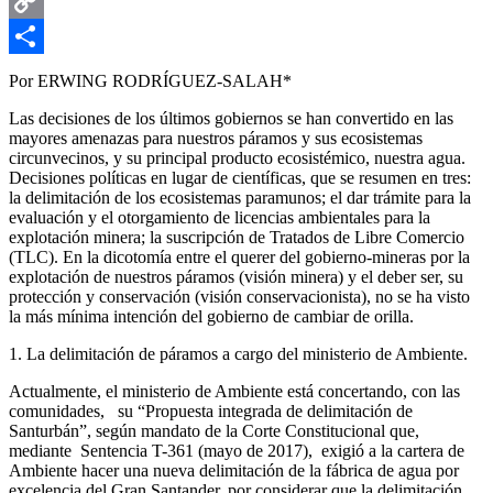
Email
Copy
Link
Compartir
Por ERWING RODRÍGUEZ-SALAH*
Las decisiones de los últimos gobiernos se han convertido en las
mayores amenazas para nuestros páramos y sus ecosistemas
circunvecinos, y su principal producto ecosistémico, nuestra agua.
Decisiones políticas en lugar de científicas, que se resumen en tres:
la delimitación de los ecosistemas paramunos; el dar trámite para la
evaluación y el otorgamiento de licencias ambientales para la
explotación minera; la suscripción de Tratados de Libre Comercio
(TLC). En la dicotomía entre el querer del gobierno-mineras por la
explotación de nuestros páramos (visión minera) y el deber ser, su
protección y conservación (visión conservacionista), no se ha visto
la más mínima intención del gobierno de cambiar de orilla.
1. La delimitación de páramos a cargo del ministerio de Ambiente.
Actualmente, el ministerio de Ambiente está concertando, con las
comunidades, su “Propuesta integrada de delimitación de
Santurbán”, según mandato de la Corte Constitucional que,
mediante Sentencia T-361 (mayo de 2017), exigió a la cartera de
Ambiente hacer una nueva delimitación de la fábrica de agua por
excelencia del Gran Santander, por considerar que la delimitación