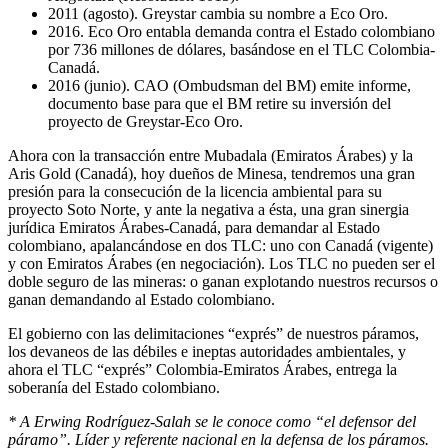
2011 (agosto). Greystar cambia su nombre a Eco Oro.
2016. Eco Oro entabla demanda contra el Estado colombiano
por 736 millones de dólares, basándose en el TLC Colombia-
Canadá.
2016 (junio). CAO (Ombudsman del BM) emite informe,
documento base para que el BM retire su inversión del
proyecto de Greystar-Eco Oro.
Ahora con la transacción entre Mubadala (Emiratos Árabes) y la
Aris Gold (Canadá), hoy dueños de Minesa, tendremos una gran
presión para la consecución de la licencia ambiental para su
proyecto Soto Norte, y ante la negativa a ésta, una gran sinergia
jurídica Emiratos Árabes-Canadá, para demandar al Estado
colombiano, apalancándose en dos TLC: uno con Canadá (vigente)
y con Emiratos Árabes (en negociación). Los TLC no pueden ser el
doble seguro de las mineras: o ganan explotando nuestros recursos o
ganan demandando al Estado colombiano.
El gobierno con las delimitaciones “exprés” de nuestros páramos,
los devaneos de las débiles e ineptas autoridades ambientales, y
ahora el TLC “exprés” Colombia-Emiratos Árabes, entrega la
soberanía del Estado colombiano.
* A Erwing Rodríguez-Salah se le conoce como “el defensor del
páramo”. Líder y referente nacional en la defensa de los páramos.