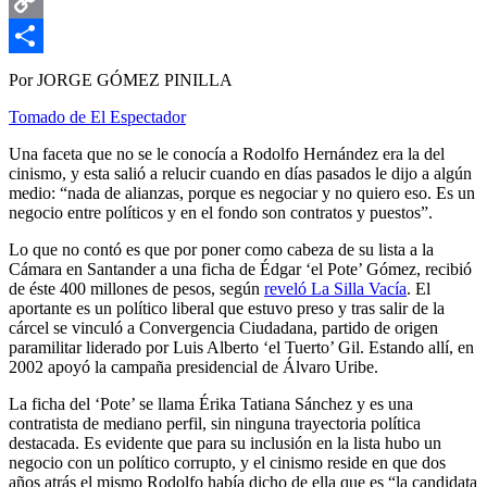
Email
Copy
Link
Compartir
Por JORGE GÓMEZ PINILLA
Tomado de El Espectador
Una faceta que no se le conocía a Rodolfo Hernández era la del
cinismo, y esta salió a relucir cuando en días pasados le dijo a algún
medio: “nada de alianzas, porque es negociar y no quiero eso. Es un
negocio entre políticos y en el fondo son contratos y puestos”.
Lo que no contó es que por poner como cabeza de su lista a la
Cámara en Santander a una ficha de Édgar ‘el Pote’ Gómez, recibió
de éste 400 millones de pesos, según
reveló La Silla Vacía
. El
aportante es un político liberal que estuvo preso y tras salir de la
cárcel se vinculó a Convergencia Ciudadana, partido de origen
paramilitar liderado por Luis Alberto ‘el Tuerto’ Gil. Estando allí, en
2002 apoyó la campaña presidencial de Álvaro Uribe.
La ficha del ‘Pote’ se llama Érika Tatiana Sánchez y es una
contratista de mediano perfil, sin ninguna trayectoria política
destacada. Es evidente que para su inclusión en la lista hubo un
negocio con un político corrupto, y el cinismo reside en que dos
años atrás el mismo Rodolfo había dicho de ella que es “la candidata