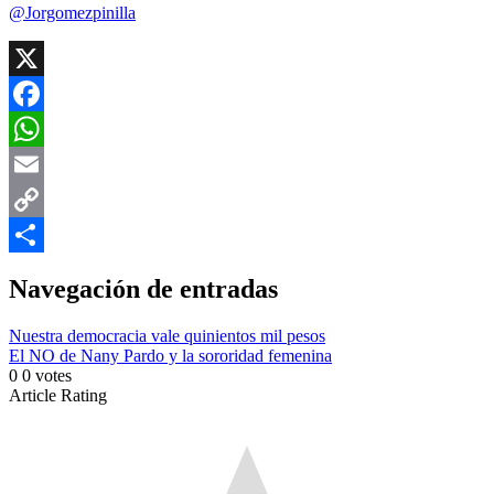
@Jorgomezpinilla
X
Facebook
WhatsApp
Email
Copy
Link
Compartir
Navegación de entradas
Nuestra democracia vale quinientos mil pesos
El NO de Nany Pardo y la sororidad femenina
0
0
votes
Article Rating