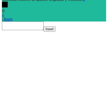
(
)
x
|
Reply
Insert