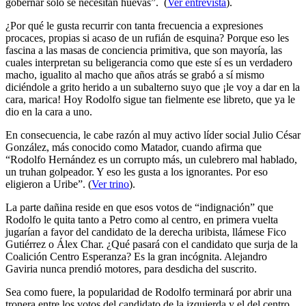
gobernar solo se necesitan huevas”. (
Ver entrevista
).
¿Por qué le gusta recurrir con tanta frecuencia a expresiones
procaces, propias si acaso de un rufián de esquina? Porque eso les
fascina a las masas de conciencia primitiva, que son mayoría, las
cuales interpretan su beligerancia como que este sí es un verdadero
macho, igualito al macho que años atrás se grabó a sí mismo
diciéndole a grito herido a un subalterno suyo que ¡le voy a dar en la
cara, marica! Hoy Rodolfo sigue tan fielmente ese libreto, que ya le
dio en la cara a uno.
En consecuencia, le cabe razón al muy activo líder social Julio César
González, más conocido como Matador, cuando afirma que
“Rodolfo Hernández es un corrupto más, un culebrero mal hablado,
un truhan golpeador. Y eso les gusta a los ignorantes. Por eso
eligieron a Uribe”. (
Ver trino
).
La parte dañina reside en que esos votos de “indignación” que
Rodolfo le quita tanto a Petro como al centro, en primera vuelta
jugarían a favor del candidato de la derecha uribista, llámese Fico
Gutiérrez o Álex Char. ¿Qué pasará con el candidato que surja de la
Coalición Centro Esperanza? Es la gran incógnita. Alejandro
Gaviria nunca prendió motores, para desdicha del suscrito.
Sea como fuere, la popularidad de Rodolfo terminará por abrir una
tronera entre los votos del candidato de la izquierda y el del centro