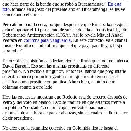
que hace parte de la banda que se robó a Bucaramanga”.
En esta
foto
, tomada en agosto del presente año en Bucaramanga, se les ve
concretando el cruce.
Pero ahí no para la cosa, porque después de que Érika salga elegida,
deberá aportar el 10 por ciento de su sueldo a la eufemística Liga de
Gobernantes Anticorrupción (LIGA). Así lo revela Miguel Ángel
Pedraza en
columna para Vanguardia
. En este contexto, vale citar al
mismo Rodolfo cuando afirma que “el que paga para llegar, llega
para robar”.
En otra de sus histriónicas declaraciones, afirmó que “no me uniría a
David Barguil. Eso son las mismas prostitutas en diferente
prostíbulo. No recibo a ninguno”. Entonces, habría que preguntarle
si recibir dinero por incluir gente sin ningún mérito en sus listas
clasifica como prostitución política. Ahora bien, el título de mi
columna apunta a otro lado.
Hoy las encuestas muestran que Rodolfo está de tercero, después de
Petro y del voto en blanco. Esto se traduce en que estamos frente a
un político “cotizado”, con un capital en votos para nada
despreciable a la hora de pactar alianzas, sin las cuales nadie se hace
elegir presidente.
No creo que la estupidez colectiva en Colombia llegue hasta el