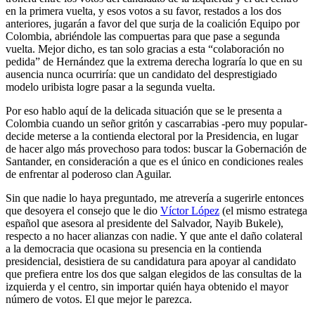
en la primera vuelta, y esos votos a su favor, restados a los dos
anteriores, jugarán a favor del que surja de la coalición Equipo por
Colombia, abriéndole las compuertas para que pase a segunda
vuelta. Mejor dicho, es tan solo gracias a esta “colaboración no
pedida” de Hernández que la extrema derecha lograría lo que en su
ausencia nunca ocurriría: que un candidato del desprestigiado
modelo uribista logre pasar a la segunda vuelta.
Por eso hablo aquí de la delicada situación que se le presenta a
Colombia cuando un señor gritón y cascarrabias -pero muy popular-
decide meterse a la contienda electoral por la Presidencia, en lugar
de hacer algo más provechoso para todos: buscar la Gobernación de
Santander, en consideración a que es el único en condiciones reales
de enfrentar al poderoso clan Aguilar.
Sin que nadie lo haya preguntado, me atrevería a sugerirle entonces
que desoyera el consejo que le dio
Víctor López
(el mismo estratega
español que asesora al presidente del Salvador, Nayib Bukele),
respecto a no hacer alianzas con nadie. Y que ante el daño colateral
a la democracia que ocasiona su presencia en la contienda
presidencial, desistiera de su candidatura para apoyar al candidato
que prefiera entre los dos que salgan elegidos de las consultas de la
izquierda y el centro, sin importar quién haya obtenido el mayor
número de votos. El que mejor le parezca.