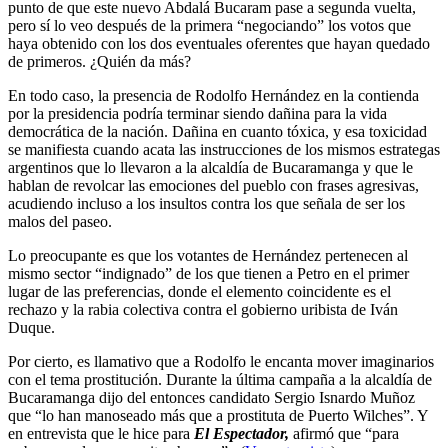
punto de que este nuevo Abdalá Bucaram pase a segunda vuelta,
pero sí lo veo después de la primera “negociando” los votos que
haya obtenido con los dos eventuales oferentes que hayan quedado
de primeros. ¿Quién da más?
En todo caso, la presencia de Rodolfo Hernández en la contienda
por la presidencia podría terminar siendo dañina para la vida
democrática de la nación. Dañina en cuanto tóxica, y esa toxicidad
se manifiesta cuando acata las instrucciones de los mismos estrategas
argentinos que lo llevaron a la alcaldía de Bucaramanga y que le
hablan de revolcar las emociones del pueblo con frases agresivas,
acudiendo incluso a los insultos contra los que señala de ser los
malos del paseo.
Lo preocupante es que los votantes de Hernández pertenecen al
mismo sector “indignado” de los que tienen a Petro en el primer
lugar de las preferencias, donde el elemento coincidente es el
rechazo y la rabia colectiva contra el gobierno uribista de Iván
Duque.
Por cierto, es llamativo que a Rodolfo le encanta mover imaginarios
con el tema prostitución. Durante la última campaña a la alcaldía de
Bucaramanga dijo del entonces candidato Sergio Isnardo Muñoz
que “lo han manoseado más que a prostituta de Puerto Wilches”. Y
en entrevista que le hice para
El Espectador,
afirmó que “para