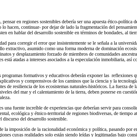
ensar en regiones sostenibles debería ser una apuesta ético-política de
 lo hacen, continuar- por dejar de lado la fragmentación del pensamien
sisten en hablar del desarrollo sostenible en términos de bondades, al t
d para corregir el error que insistentemente se le señala a la universidad
ollo extractivo, asumido como una forma moderna de dominación ecosistém
sinatos y desplazamiento forzado de miembros de comunidades ancestrales
 está atadas a intereses asociados a la especulación inmobiliaria, así
 los programas formativos y educativos deberán exponer las reflexiones
cativos y comprensivos de los caminos que la ciencia y la tecnología es
 de resiliencia de los ecosistemas naturales-históricos. La fuerza de la
eles del mar y el calentamiento de la tierra, deben ponerse en cuestión
aleza.
 es una fuente increíble de experiencias que deberían servir para conso
iental, ecológica y étnico-territorial de regiones biodiversas, de tiemp
 discurso del desarrollo sostenible.
e la imposición de la racionalidad económica y política, pasando por en
egiones cuyas realidades solo están siendo leídas y legitimadas bajo cons