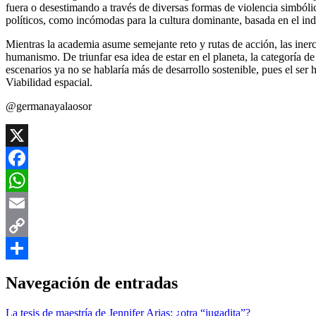
fuera o desestimando a través de diversas formas de violencia simbóli
políticos, como incómodas para la cultura dominante, basada en el ind
Mientras la academia asume semejante reto y rutas de acción, las inerc
humanismo. De triunfar esa idea de estar en el planeta, la categoría de
escenarios ya no se hablaría más de desarrollo sostenible, pues el se
Viabilidad espacial.
@germanayalaosor
X
Facebook
WhatsApp
Email
Copy
Link
Compartir
Navegación de entradas
La tesis de maestría de Jennifer Arias: ¿otra “jugadita”?