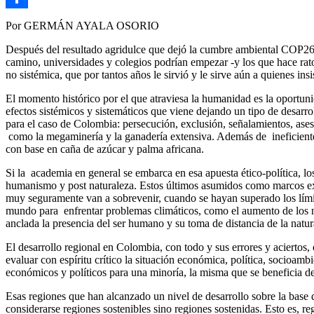
Link
Compartir
Por GERMÁN AYALA OSORIO
Después del resultado agridulce que dejó la cumbre ambiental COP26, p
camino, universidades y colegios podrían empezar -y los que hace rato
no sistémica, que por tantos años le sirvió y le sirve aún a quienes in
El momento histórico por el que atraviesa la humanidad es la oportunida
efectos sistémicos y sistemáticos que viene dejando un tipo de desarr
para el caso de Colombia: persecución, exclusión, señalamientos, ase
como la megaminería y la ganadería extensiva. Además de ineficientes
con base en caña de azúcar y palma africana.
Si la academia en general se embarca en esa apuesta ético-política,
humanismo y post naturaleza. Estos últimos asumidos como marcos expli
muy seguramente van a sobrevenir, cuando se hayan superado los límites
mundo para enfrentar problemas climáticos, como el aumento de los niv
anclada la presencia del ser humano y su toma de distancia de la natur
El desarrollo regional en Colombia, con todo y sus errores y aciertos,
evaluar con espíritu crítico la situación económica, política, socioamb
económicos y políticos para una minoría, la misma que se beneficia del
Esas regiones que han alcanzado un nivel de desarrollo sobre la base d
considerarse regiones sostenibles sino regiones sostenidas. Esto es, r