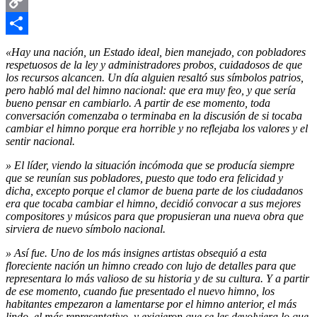
Email
Copy
Link
Compartir
«Hay una nación, un Estado ideal, bien manejado, con pobladores
respetuosos de la ley y administradores probos, cuidadosos de que
los recursos alcancen. Un día alguien resaltó sus símbolos patrios,
pero habló mal del himno nacional: que era muy feo, y que sería
bueno pensar en cambiarlo. A partir de ese momento, toda
conversación comenzaba o terminaba en la discusión de si tocaba
cambiar el himno porque era horrible y no reflejaba los valores y el
sentir nacional.
» El líder, viendo la situación incómoda que se producía siempre
que se reunían sus pobladores, puesto que todo era felicidad y
dicha, excepto porque el clamor de buena parte de los ciudadanos
era que tocaba cambiar el himno, decidió convocar a sus mejores
compositores y músicos para que propusieran una nueva obra que
sirviera de nuevo símbolo nacional.
» Así fue. Uno de los más insignes artistas obsequió a esta
floreciente nación un himno creado con lujo de detalles para que
representara lo más valioso de su historia y de su cultura. Y a partir
de ese momento, cuando fue presentado el nuevo himno, los
habitantes empezaron a lamentarse por el himno anterior, el más
lindo, el más representativo, y exigieron que se les devolviera lo que