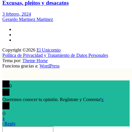
Excusas, pleitos y desacatos
3 febrero, 2024
Gerardo Martinez Martinez
Copyright ©2026
El Unicornio
Política de Privacidad y Tratamiento de Datos Personales
Tema por:
Theme Horse
Funciona gracias a:
WordPress
0
Queremos conocer tu opinión. Regístrate y Comenta!
x
(
)
x
|
Reply