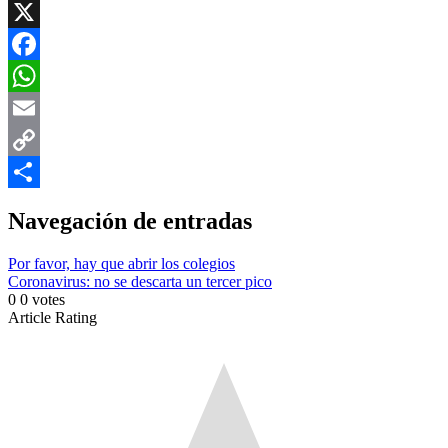
X
Facebook
WhatsApp
Email
Copy
Link
Compartir
Navegación de entradas
Por favor, hay que abrir los colegios
Coronavirus: no se descarta un tercer pico
0
0
votes
Article Rating