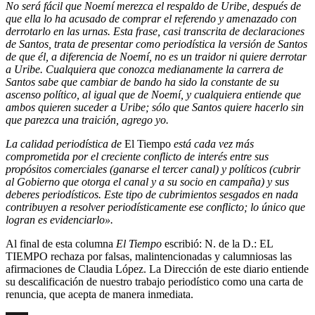
No será fácil que Noemí merezca el respaldo de Uribe, después de
que ella lo ha acusado de comprar el referendo y amenazado con
derrotarlo en las urnas. Esta frase, casi transcrita de declaraciones
de Santos, trata de presentar como periodística la versión de Santos
de que él, a diferencia de Noemí, no es un traidor ni quiere derrotar
a Uribe. Cualquiera que conozca medianamente la carrera de
Santos sabe que cambiar de bando ha sido la constante de su
ascenso político, al igual que de Noemí, y cualquiera entiende que
ambos quieren suceder a Uribe; sólo que Santos quiere hacerlo sin
que parezca una traición, agrego yo.
La calidad periodística de
El Tiempo
está cada vez más
comprometida por el creciente conflicto de interés entre sus
propósitos comerciales (ganarse el tercer canal) y políticos (cubrir
al Gobierno que otorga el canal y a su socio en campaña) y sus
deberes periodísticos. Este tipo de cubrimientos sesgados en nada
contribuyen a resolver periodísticamente ese conflicto; lo único que
logran es evidenciarlo».
Al final de esta columna
El Tiempo
escribió: N. de la D.: EL
TIEMPO rechaza por falsas, malintencionadas y calumniosas las
afirmaciones de Claudia López. La Dirección de este diario entiende
su descalificación de nuestro trabajo periodístico como una carta de
renuncia, que acepta de manera inmediata.