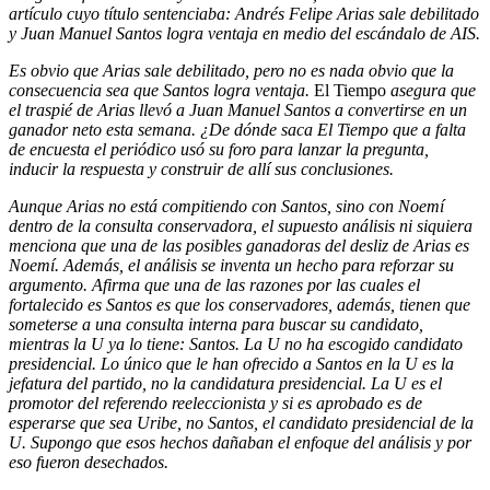
artículo cuyo título sentenciaba: Andrés Felipe Arias sale debilitado
y Juan Manuel Santos logra ventaja en medio del escándalo de AIS.
Es obvio que Arias sale debilitado, pero no es nada obvio que la
consecuencia sea que Santos logra ventaja.
El Tiempo
asegura que
el traspié de Arias llevó a Juan Manuel Santos a convertirse en un
ganador neto esta semana. ¿De dónde saca El Tiempo que a falta
de encuesta el periódico usó su foro para lanzar la pregunta,
inducir la respuesta y construir de allí sus conclusiones.
Aunque Arias no está compitiendo con Santos, sino con Noemí
dentro de la consulta conservadora, el supuesto análisis ni siquiera
menciona que una de las posibles ganadoras del desliz de Arias es
Noemí. Además, el análisis se inventa un hecho para reforzar su
argumento. Afirma que una de las razones por las cuales el
fortalecido es Santos es que los conservadores, además, tienen que
someterse a una consulta interna para buscar su candidato,
mientras la U ya lo tiene: Santos. La U no ha escogido candidato
presidencial. Lo único que le han ofrecido a Santos en la U es la
jefatura del partido, no la candidatura presidencial. La U es el
promotor del referendo reeleccionista y si es aprobado es de
esperarse que sea Uribe, no Santos, el candidato presidencial de la
U. Supongo que esos hechos dañaban el enfoque del análisis y por
eso fueron desechados.