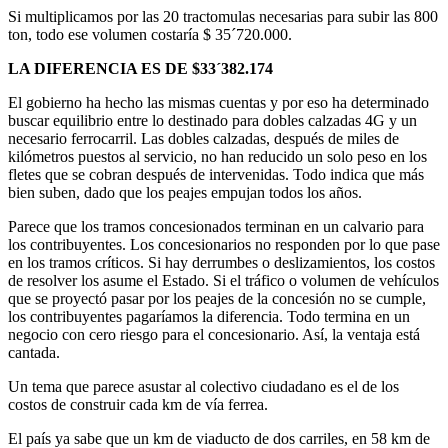
Si multiplicamos por las 20 tractomulas necesarias para subir las 800
ton, todo ese volumen costaría $ 35´720.000.
LA DIFERENCIA ES DE $33´382.174
El gobierno ha hecho las mismas cuentas y por eso ha determinado
buscar equilibrio entre lo destinado para dobles calzadas 4G y un
necesario ferrocarril. Las dobles calzadas, después de miles de
kilómetros puestos al servicio, no han reducido un solo peso en los
fletes que se cobran después de intervenidas. Todo indica que más
bien suben, dado que los peajes empujan todos los años.
Parece que los tramos concesionados terminan en un calvario para
los contribuyentes. Los concesionarios no responden por lo que pase
en los tramos críticos. Si hay derrumbes o deslizamientos, los costos
de resolver los asume el Estado. Si el tráfico o volumen de vehículos
que se proyectó pasar por los peajes de la concesión no se cumple,
los contribuyentes pagaríamos la diferencia. Todo termina en un
negocio con cero riesgo para el concesionario. Así, la ventaja está
cantada.
Un tema que parece asustar al colectivo ciudadano es el de los
costos de construir cada km de vía ferrea.
El país ya sabe que un km de viaducto de dos carriles, en 58 km de