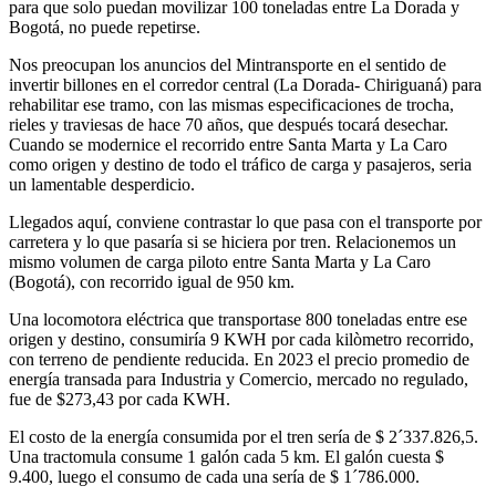
para que solo puedan movilizar 100 toneladas entre La Dorada y
Bogotá, no puede repetirse.
Nos preocupan los anuncios del Mintransporte en el sentido de
invertir billones en el corredor central (La Dorada- Chiriguaná) para
rehabilitar ese tramo, con las mismas especificaciones de trocha,
rieles y traviesas de hace 70 años, que después tocará desechar.
Cuando se modernice el recorrido entre Santa Marta y La Caro
como origen y destino de todo el tráfico de carga y pasajeros, seria
un lamentable desperdicio.
Llegados aquí, conviene contrastar lo que pasa con el transporte por
carretera y lo que pasaría si se hiciera por tren. Relacionemos un
mismo volumen de carga piloto entre Santa Marta y La Caro
(Bogotá), con recorrido igual de 950 km.
Una locomotora eléctrica que transportase 800 toneladas entre ese
origen y destino, consumiría 9 KWH por cada kilòmetro recorrido,
con terreno de pendiente reducida. En 2023 el precio promedio de
energía transada para Industria y Comercio, mercado no regulado,
fue de $273,43 por cada KWH.
El costo de la energía consumida por el tren sería de $ 2´337.826,5.
Una tractomula consume 1 galón cada 5 km. El galón cuesta $
9.400, luego el consumo de cada una sería de $ 1´786.000.