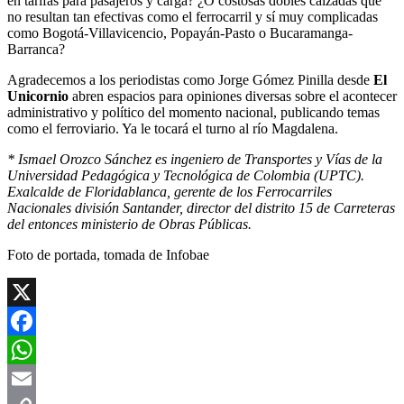
en tarifas para pasajeros y carga? ¿O costosas dobles calzadas que
no resultan tan efectivas como el ferrocarril y sí muy complicadas
como Bogotá-Villavicencio, Popayán-Pasto o Bucaramanga-
Barranca?
Agradecemos a los periodistas como Jorge Gómez Pinilla desde
El
Unicornio
abren espacios para opiniones diversas sobre el acontecer
administrativo y político del momento nacional, publicando temas
como el ferroviario. Ya le tocará el turno al río Magdalena.
* Ismael Orozco Sánchez es ingeniero de Transportes y Vías de la
Universidad Pedagógica y Tecnológica de Colombia (UPTC).
Exalcalde de Floridablanca, gerente de los Ferrocarriles
Nacionales división Santander, director del distrito 15 de Carreteras
del entonces ministerio de Obras Públicas.
Foto de portada, tomada de Infobae
X
Facebook
WhatsApp