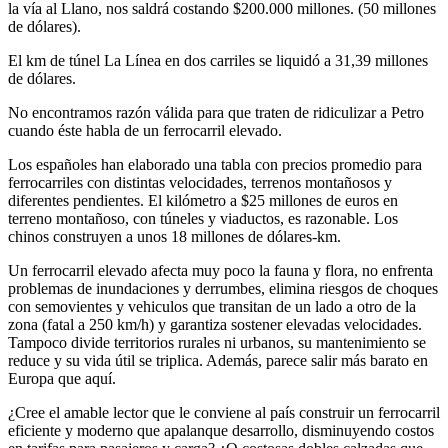
la vía al Llano, nos saldrá costando $200.000 millones. (50 millones
de dólares).
El km de túnel La Línea en dos carriles se liquidó a 31,39 millones
de dólares.
No encontramos razón válida para que traten de ridiculizar a Petro
cuando éste habla de un ferrocarril elevado.
Los españoles han elaborado una tabla con precios promedio para
ferrocarriles con distintas velocidades, terrenos montañosos y
diferentes pendientes. El kilómetro a $25 millones de euros en
terreno montañoso, con túneles y viaductos, es razonable. Los
chinos construyen a unos 18 millones de dólares-km.
Un ferrocarril elevado afecta muy poco la fauna y flora, no enfrenta
problemas de inundaciones y derrumbes, elimina riesgos de choques
con semovientes y vehiculos que transitan de un lado a otro de la
zona (fatal a 250 km/h) y garantiza sostener elevadas velocidades.
Tampoco divide territorios rurales ni urbanos, su mantenimiento se
reduce y su vida útil se triplica. Además, parece salir más barato en
Europa que aquí.
¿Cree el amable lector que le conviene al país construir un ferrocarril
eficiente y moderno que apalanque desarrollo, disminuyendo costos