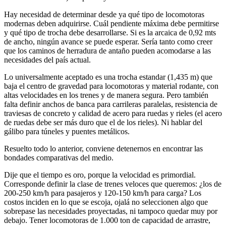
Hay necesidad de determinar desde ya qué tipo de locomotoras
modernas deben adquirirse. Cuál pendiente máxima debe permitirse
y qué tipo de trocha debe desarrollarse. Si es la arcaica de 0,92 mts
de ancho, ningún avance se puede esperar. Sería tanto como creer
que los caminos de herradura de antaño pueden acomodarse a las
necesidades del país actual.
Lo universalmente aceptado es una trocha estandar (1,435 m) que
baja el centro de gravedad para locomotoras y material rodante, con
altas velocidades en los trenes y de manera segura. Pero también
falta definir anchos de banca para carrileras paralelas, resistencia de
traviesas de concreto y calidad de acero para ruedas y rieles (el acero
de ruedas debe ser más duro que el de los rieles). Ni hablar del
gálibo para túneles y puentes metálicos.
Resuelto todo lo anterior, conviene detenernos en encontrar las
bondades comparativas del medio.
Dije que el tiempo es oro, porque la velocidad es primordial.
Corresponde definir la clase de trenes veloces que queremos: ¿los de
200-250 km/h para pasajeros y 120-150 km/h para carga? Los
costos inciden en lo que se escoja, ojalá no seleccionen algo que
sobrepase las necesidades proyectadas, ni tampoco quedar muy por
debajo. Tener locomotoras de 1.000 ton de capacidad de arrastre,