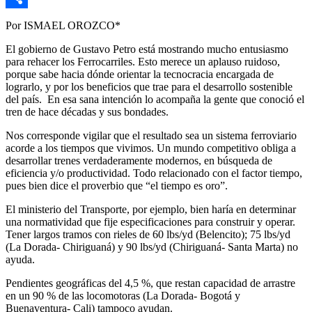
Link
Compartir
Por ISMAEL OROZCO*
El gobierno de Gustavo Petro está mostrando mucho entusiasmo
para rehacer los Ferrocarriles. Esto merece un aplauso ruidoso,
porque sabe hacia dónde orientar la tecnocracia encargada de
lograrlo, y por los beneficios que trae para el desarrollo sostenible
del país. En esa sana intención lo acompaña la gente que conoció el
tren de hace décadas y sus bondades.
Nos corresponde vigilar que el resultado sea un sistema ferroviario
acorde a los tiempos que vivimos. Un mundo competitivo obliga a
desarrollar trenes verdaderamente modernos, en búsqueda de
eficiencia y/o productividad. Todo relacionado con el factor tiempo,
pues bien dice el proverbio que “el tiempo es oro”.
El ministerio del Transporte, por ejemplo, bien haría en determinar
una normatividad que fije especificaciones para construir y operar.
Tener largos tramos con rieles de 60 lbs/yd (Belencito); 75 lbs/yd
(La Dorada- Chiriguaná) y 90 lbs/yd (Chiriguaná- Santa Marta) no
ayuda.
Pendientes geográficas del 4,5 %, que restan capacidad de arrastre
en un 90 % de las locomotoras (La Dorada- Bogotá y
Buenaventura- Cali) tampoco ayudan.