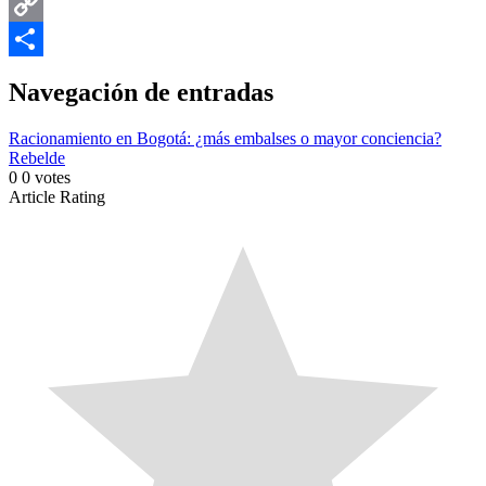
Email
Copy
Link
Compartir
Navegación de entradas
Racionamiento en Bogotá: ¿más embalses o mayor conciencia?
Rebelde
0
0
votes
Article Rating