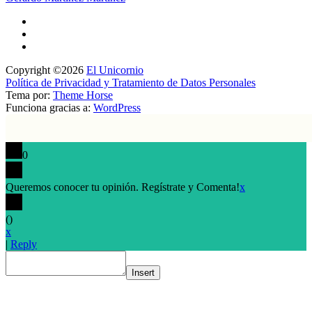
Copyright ©2026
El Unicornio
Política de Privacidad y Tratamiento de Datos Personales
Tema por:
Theme Horse
Funciona gracias a:
WordPress
0
Queremos conocer tu opinión. Regístrate y Comenta!
x
(
)
x
|
Reply
Insert