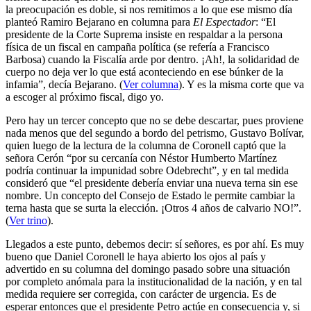
la preocupación es doble, si nos remitimos a lo que ese mismo día
planteó Ramiro Bejarano en columna para
El Espectador
: “El
presidente de la Corte Suprema insiste en respaldar a la persona
física de un fiscal en campaña política (se refería a Francisco
Barbosa) cuando la Fiscalía arde por dentro. ¡Ah!, la solidaridad de
cuerpo no deja ver lo que está aconteciendo en ese búnker de la
infamia”, decía Bejarano. (
Ver columna
). Y es la misma corte que va
a escoger al próximo fiscal, digo yo.
Pero hay un tercer concepto que no se debe descartar, pues proviene
nada menos que del segundo a bordo del petrismo, Gustavo Bolívar,
quien luego de la lectura de la columna de Coronell captó que la
señora Cerón “por su cercanía con Néstor Humberto Martínez
podría continuar la impunidad sobre Odebrecht”, y en tal medida
consideró que “el presidente debería enviar una nueva terna sin ese
nombre. Un concepto del Consejo de Estado le permite cambiar la
terna hasta que se surta la elección. ¡Otros 4 años de calvario NO!”.
(
Ver trino
).
Llegados a este punto, debemos decir: sí señores, es por ahí. Es muy
bueno que Daniel Coronell le haya abierto los ojos al país y
advertido en su columna del domingo pasado sobre una situación
por completo anómala para la institucionalidad de la nación, y en tal
medida requiere ser corregida, con carácter de urgencia. Es de
esperar entonces que el presidente Petro actúe en consecuencia y, si