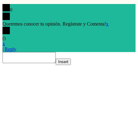
0
Queremos conocer tu opinión. Regístrate y Comenta!
x
(
)
x
|
Reply
Insert