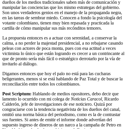
dueños de los medios tradicionales saben más de comunicación y
manipular las conciencias que los mismo estrategas del gobierno.
Son unos verdaderos genios en el manejo de la propaganda negra,
en las tareas de sembrar miedo. Conocen a fondo la psicología del
votante colombiano, tienen muy bien repasada y practicada la
cartilla de cómo manipular sus más recónditos temores.
La propuesta entonces es a actuar con serenidad, a conservar la
calma, a no perder la majestad presidencial, a no rebajarse casando
peleas con actores de poca monta, pues con esa actitud a veces
victimista lo único que están logrando es crecer a un contrincante al
que de pronto sería más fácil o estratégico derrotarlo por la vía de
invitarlo al diálogo.
Digamos entonces que hoy el palo no está para las cucharas
beligerantes, menos si se está hablando de Paz Total y de buscar la
reconciliación entre todos los colombianos.
Post Scriptum:
Hablando de medios opositores, debo decir que
lamento lo ocurrido con mi colega de
Noticias Caracol,
Ricardo
Calderón, jefe de investigaciones de ese noticiero. Quizá por
congraciarse con la tendencia negativista de los dueños del canal,
omitió una norma básica del periodismo, como es la de contrastar
sus fuentes. Si antes de emitir el informe donde advertían del
supuesto ingreso de dineros de un narco a la campaña de Petro en