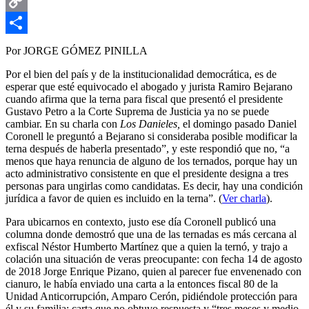
Email
Copy
Link
Compartir
Por JORGE GÓMEZ PINILLA
Por el bien del país y de la institucionalidad democrática, es de
esperar que esté equivocado el abogado y jurista Ramiro Bejarano
cuando afirma que la terna para fiscal que presentó el presidente
Gustavo Petro a la Corte Suprema de Justicia ya no se puede
cambiar. En su charla con
Los Danieles,
el domingo pasado Daniel
Coronell le preguntó a Bejarano si consideraba posible modificar la
terna después de haberla presentado”, y este respondió que no, “a
menos que haya renuncia de alguno de los ternados, porque hay un
acto administrativo consistente en que el presidente designa a tres
personas para ungirlas como candidatas. Es decir, hay una condición
jurídica a favor de quien es incluido en la terna”. (
Ver charla
).
Para ubicarnos en contexto, justo ese día Coronell publicó una
columna donde demostró que una de las ternadas es más cercana al
exfiscal Néstor Humberto Martínez que a quien la ternó, y trajo a
colación una situación de veras preocupante: con fecha 14 de agosto
de 2018 Jorge Enrique Pizano, quien al parecer fue envenenado con
cianuro, le había enviado una carta a la entonces fiscal 80 de la
Unidad Anticorrupción, Amparo Cerón, pidiéndole protección para
él y su familia; carta que no obtuvo respuesta y “tres meses y medio