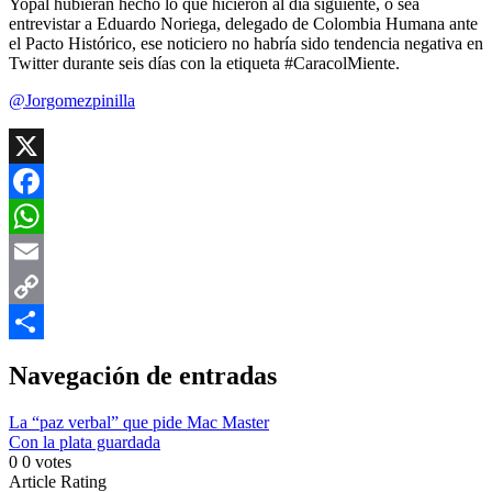
Yopal hubieran hecho lo que hicieron al día siguiente, o sea
entrevistar a Eduardo Noriega, delegado de Colombia Humana ante
el Pacto Histórico, ese noticiero no habría sido tendencia negativa en
Twitter durante seis días con la etiqueta #CaracolMiente.
@Jorgomezpinilla
X
Facebook
WhatsApp
Email
Copy
Link
Compartir
Navegación de entradas
La “paz verbal” que pide Mac Master
Con la plata guardada
0
0
votes
Article Rating