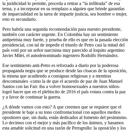
la juridicidad lo permite, proceda a retirar a “la infiltrada” de esa
terna, y a incorporar en su remplazo a alguien que brinde garantías
de imparcialidad en la tarea de impartir justicia, sea hombre o mujer,
esto es secundario.
Pero habría una segunda recomendación para nuestro presidente,
también con carácter urgente. En Colombia hay un sentimiento
antipetrista muy fuerte, y prueba de ello es que en la pasada elección
presidencial, con tal de impedir el triunfo de Petro casi la mitad del
país votó por un señor narcisista muy parecido al loquito argentino
Javier Milei, el autodenominado ingeniero Rodolfo Hernández.
Ese sentimiento anti-Petro es reforzado a diario por la poderosa
propaganda negra que se produce desde las cloacas de la oposición,
la misma que acudiendo a consignas religiosas y a mentiras
descomunales -como la de que el acuerdo de paz de Juan Manuel
Santos con las Farc iba a volver homosexuales a nuestros niños-
logró hacer que en el plebiscito de 2016 el país votara contra la paz
y a favor de continuar la guerra.
¿A dónde vamos con esto? A que creemos que se requiere que el
presidente le baje a su tono confrontacional con aquellos medios
opositores que, sin duda, están dedicados al fomento del pesimismo.
Lo decimos con el mejor y más pacífico de los ánimos, y basamos
esta amable solicitud en una razón de Perogrullo: la oposición y los