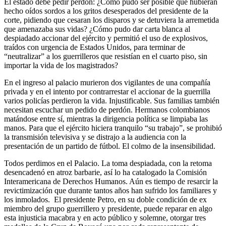
El estado debe pedir perdón: ¿Cómo pudo ser posible que hubieran
hecho oídos sordos a los gritos desesperados del presidente de la
corte, pidiendo que cesaran los disparos y se detuviera la arremetida
que amenazaba sus vidas? ¿Cómo pudo dar carta blanca al
despiadado accionar del ejército y permitió el uso de explosivos,
traídos con urgencia de Estados Unidos, para terminar de
“neutralizar” a los guerrilleros que resistían en el cuarto piso, sin
importar la vida de los magistrados?
En el ingreso al palacio murieron dos vigilantes de una compañía
privada y en el intento por contrarrestar el accionar de la guerrilla
varios policías perdieron la vida. Injustificable. Sus familias también
necesitan escuchar un pedido de perdón. Hermanos colombianos
matándose entre sí, mientras la dirigencia política se limpiaba las
manos. Para que el ejército hiciera tranquilo “su trabajo”, se prohibió
la transmisión televisiva y se distrajo a la audiencia con la
presentación de un partido de fútbol. El colmo de la insensibilidad.
Todos perdimos en el Palacio. La toma despiadada, con la retoma
desencadenó en atroz barbarie, así lo ha catalogado la Comisión
Interamericana de Derechos Humanos. Aún es tiempo de resarcir la
revictimización que durante tantos años han sufrido los familiares y
los inmolados. El presidente Petro, en su doble condición de ex
miembro del grupo guerrillero y presidente, puede reparar en algo
esta injusticia macabra y en acto público y solemne, otorgar tres