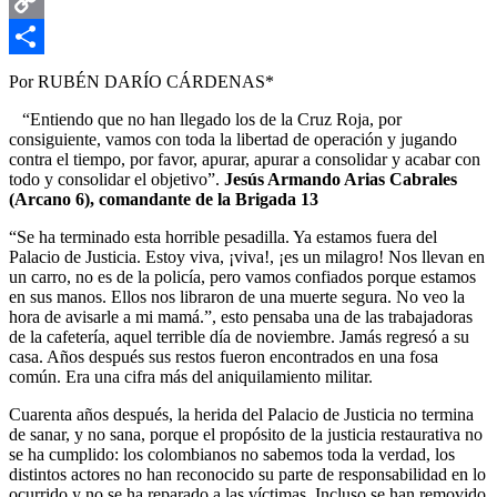
Email
Copy
Link
Compartir
Por RUBÉN DARÍO CÁRDENAS*
“Entiendo que no han llegado los de la Cruz Roja, por
consiguiente, vamos con toda la libertad de operación y jugando
contra el tiempo, por favor, apurar, apurar a consolidar y acabar con
todo y consolidar el objetivo”.
Jesús Armando Arias Cabrales
(Arcano 6), comandante de la Brigada 13
“Se ha terminado esta horrible pesadilla. Ya estamos fuera del
Palacio de Justicia. Estoy viva, ¡viva!, ¡es un milagro! Nos llevan en
un carro, no es de la policía, pero vamos confiados porque estamos
en sus manos. Ellos nos libraron de una muerte segura. No veo la
hora de avisarle a mi mamá.”, esto pensaba una de las trabajadoras
de la cafetería, aquel terrible día de noviembre. Jamás regresó a su
casa. Años después sus restos fueron encontrados en una fosa
común. Era una cifra más del aniquilamiento militar.
Cuarenta años después, la herida del Palacio de Justicia no termina
de sanar, y no sana, porque el propósito de la justicia restaurativa no
se ha cumplido: los colombianos no sabemos toda la verdad, los
distintos actores no han reconocido su parte de responsabilidad en lo
ocurrido y no se ha reparado a las víctimas. Incluso se han removido