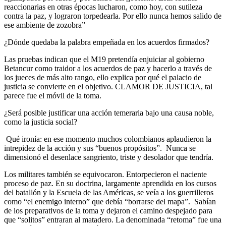
reaccionarias en otras épocas lucharon, como hoy, con sutileza
contra la paz, y lograron torpedearla. Por ello nunca hemos salido de
ese ambiente de zozobra”
¿Dónde quedaba la palabra empeñada en los acuerdos firmados?
Las pruebas indican que el M19 pretendía enjuiciar al gobierno
Betancur como traidor a los acuerdos de paz y hacerlo a través de
los jueces de más alto rango, ello explica por qué el palacio de
justicia se convierte en el objetivo. CLAMOR DE JUSTICIA, tal
parece fue el móvil de la toma.
¿Será posible justificar una acción temeraria bajo una causa noble,
como la justicia social?
Qué ironía: en ese momento muchos colombianos aplaudieron la
intrepidez de la acción y sus “buenos propósitos”. Nunca se
dimensionó el desenlace sangriento, triste y desolador que tendría.
Los militares también se equivocaron. Entorpecieron el naciente
proceso de paz. En su doctrina, largamente aprendida en los cursos
del batallón y la Escuela de las Américas, se veía a los guerrilleros
como “el enemigo interno” que debía “borrarse del mapa”. Sabían
de los preparativos de la toma y dejaron el camino despejado para
que “solitos” entraran al matadero. La denominada “retoma” fue una