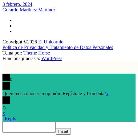
3 febrero, 2024
Gerardo Martinez Martinez
Copyright ©2026
El Unicornio
Política de Privacidad y Tratamiento de Datos Personales
Tema por:
Theme Horse
Funciona gracias a:
WordPress
0
Queremos conocer tu opinión. Regístrate y Comenta!
x
(
)
x
|
Reply
Insert