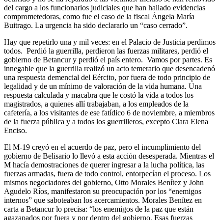
del cargo a los funcionarios judiciales que han hallado evidencias
comprometedoras, como fue el caso de la fiscal Ángela María
Buitrago. La urgencia ha sido declararlo un “caso cerrado”.
Hay que repetirlo una y mil veces: en el Palacio de Justicia perdimos
todos. Perdió la guerrilla, perdieron las fuerzas militares, perdió el
gobierno de Betancur y perdió el país entero. Vamos por partes. Es
innegable que la guerrilla realizó un acto temerario que desencadenó
una respuesta demencial del Eército, por fuera de todo principio de
legalidad y de un mínimo de valoración de la vida humana. Una
respuesta calculada y macabra que le costó la vida a todos los
magistrados, a quienes allí trabajaban, a los empleados de la
cafetería, a los visitantes de ese fatídico 6 de noviembre, a miembros
de la fuerza pública y a todos los guerrilleros, excepto Clara Elena
Enciso.
El M-19 creyó en el acuerdo de paz, pero el incumplimiento del
gobierno de Belisario lo llevó a esta acción desesperada. Mientras el
M hacía demostraciones de querer ingresar a la lucha política, las
fuerzas armadas, fuera de todo control, entorpecían el proceso. Los
mismos negociadores del gobierno, Otto Morales Benítez y John
Agudelo Ríos, manifestaron su preocupación por los “enemigos
internos” que saboteaban los acercamientos. Morales Benítez en
carta a Betancur lo precisa: “los enemigos de la paz que están
agazapados por fuera y por dentro del gobierno. Esas fuerzas