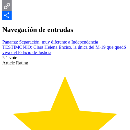
Email
Copy
Link
Compartir
Navegación de entradas
Panamá: Separación, muy diferente a Independencia
TESTIMONIO: Clara Helena Enciso, la única del M-19 que quedó
viva del Palacio de Justicia
5
1
vote
Article Rating