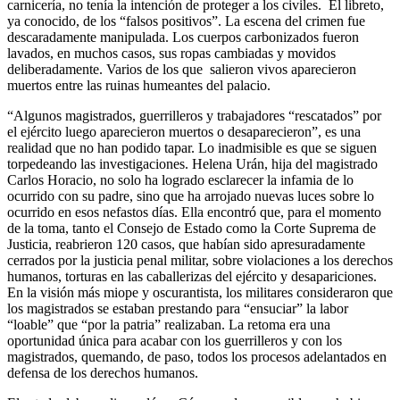
carnicería, no tenía la intención de proteger a los civiles. El libreto,
ya conocido, de los “falsos positivos”. La escena del crimen fue
descaradamente manipulada. Los cuerpos carbonizados fueron
lavados, en muchos casos, sus ropas cambiadas y movidos
deliberadamente. Varios de los que salieron vivos aparecieron
muertos entre las ruinas humeantes del palacio.
“Algunos magistrados, guerrilleros y trabajadores “rescatados” por
el ejército luego aparecieron muertos o desaparecieron”, es una
realidad que no han podido tapar. Lo inadmisible es que se siguen
torpedeando las investigaciones. Helena Urán, hija del magistrado
Carlos Horacio, no solo ha logrado esclarecer la infamia de lo
ocurrido con su padre, sino que ha arrojado nuevas luces sobre lo
ocurrido en esos nefastos días. Ella encontró que, para el momento
de la toma, tanto el Consejo de Estado como la Corte Suprema de
Justicia, reabrieron 120 casos, que habían sido apresuradamente
cerrados por la justicia penal militar, sobre violaciones a los derechos
humanos, torturas en las caballerizas del ejército y desapariciones.
En la visión más miope y oscurantista, los militares consideraron que
los magistrados se estaban prestando para “ensuciar” la labor
“loable” que “por la patria” realizaban. La retoma era una
oportunidad única para acabar con los guerrilleros y con los
magistrados, quemando, de paso, todos los procesos adelantados en
defensa de los derechos humanos.