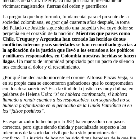
medallas de la Cruz de Boyacá una por cada representante de
víctimas: magistrados, fuerzas del orden y guerrilleros.
La pregunta que hoy formulo, fundamental para el presente de la
sociedad colombiana, es ¿por qué cuarenta años después, la toma
del Palacio de Justicia sigue siendo una tragedia viva cuyo dolor se
perpetúa en el corazón de la nación?
Mientras que países como
Chile, Uruguay y Argentina han cerrado las heridas de sus
conflictos internos y sus sociedades se han reconciliado gracias a
la aplicación de la justicia que llevó a los estrados a los políticos
y militares responsables, en Colombia nuestras heridas se hacen
llagas.
Un manto de impunidad propiciado por un pacto de silencio
nos condena al dolor y el resentimiento.
¿Por qué fue declarado inocente el coronel Alfonso Plazas Vega, si
en su propia casa se encontraron grabaciones que lo comprometían
con los desaparecidos? Esta laxitud de la justicia es muy dañina, en
palabras de Helena Urán: “
si se hubiera confrontado, si hubiera
llamado a rendir cuentas a los responsables, con seguridad no se
hubiera profundizado en el genocidio de la Unión Patriótica ni en
los
“
falsos positivos”.
Es esperanzador lo hecho por la JEP, ha empezado a dar pasos
correctos, pero sigue siendo tímida y parcializada respecto a los
miembros de la sociedad civil que han sido promotores del
conflicto. La justicia de hoy no ha sido digna heredera de la que fue