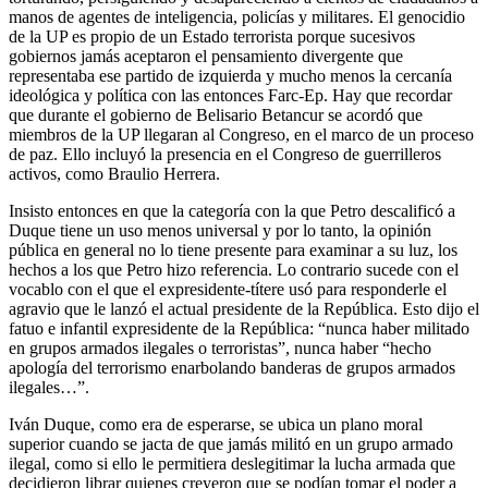
manos de agentes de inteligencia, policías y militares. El genocidio
de la UP es propio de un Estado terrorista porque sucesivos
gobiernos jamás aceptaron el pensamiento divergente que
representaba ese partido de izquierda y mucho menos la cercanía
ideológica y política con las entonces Farc-Ep. Hay que recordar
que durante el gobierno de Belisario Betancur se acordó que
miembros de la UP llegaran al Congreso, en el marco de un proceso
de paz. Ello incluyó la presencia en el Congreso de guerrilleros
activos, como Braulio Herrera.
Insisto entonces en que la categoría con la que Petro descalificó a
Duque tiene un uso menos universal y por lo tanto, la opinión
pública en general no lo tiene presente para examinar a su luz, los
hechos a los que Petro hizo referencia. Lo contrario sucede con el
vocablo con el que el expresidente-títere usó para responderle el
agravio que le lanzó el actual presidente de la República. Esto dijo el
fatuo e infantil expresidente de la República: “nunca haber militado
en grupos armados ilegales o terroristas”, nunca haber “hecho
apología del terrorismo enarbolando banderas de grupos armados
ilegales…”.
Iván Duque, como era de esperarse, se ubica un plano moral
superior cuando se jacta de que jamás militó en un grupo armado
ilegal, como si ello le permitiera deslegitimar la lucha armada que
decidieron librar quienes creyeron que se podían tomar el poder a