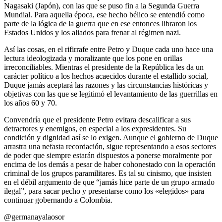
Nagasaki (Japón), con las que se puso fin a la Segunda Guerra
Mundial. Para aquella época, ese hecho bélico se entendió como
parte de la lógica de la guerra que en ese entonces libraron los
Estados Unidos y los aliados para frenar al régimen nazi.
Así las cosas, en el rifirrafe entre Petro y Duque cada uno hace una
lectura ideologizada y moralizante que los pone en orillas
irreconciliables. Mientras el presidente de la República les da un
carácter político a los hechos acaecidos durante el estallido social,
Duque jamás aceptará las razones y las circunstancias históricas y
objetivas con las que se legitimó el levantamiento de las guerrillas en
los años 60 y 70.
Convendría que el presidente Petro evitara descalificar a sus
detractores y enemigos, en especial a los expresidentes. Su
condición y dignidad así se lo exigen. Aunque el gobierno de Duque
arrastra una nefasta recordación, sigue representando a esos sectores
de poder que siempre estarán dispuestos a ponerse moralmente por
encima de los demás a pesar de haber cohonestado con la operación
criminal de los grupos paramilitares. Es tal su cinismo, que insisten
en el débil argumento de que “jamás hice parte de un grupo armado
ilegal”, para sacar pecho y presentarse como los «elegidos» para
continuar gobernando a Colombia.
@germanayalaosor