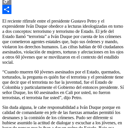
Email
Copy
Link
Compartir
El reciente rifirrafe entre el presidente Gustavo Petro y el
expresidente Iván Duque obedece a lecturas ideologizadas en torno
a dos conceptos: terrorismo y terrorismo de Estado. El jefe del
Estado llamó “terrorista” a Iván Duque por cuenta de los crímenes
que cometieron agentes estatales que, bajo sus órdenes y mando,
violaron los derechos humanos. Las cifras hablan de 60 ciudadanos
asesinados, violación de mujeres, torturas y afectaciones en los ojos
a otros 60 jóvenes que se movilizaron en el contexto del estallido
social.
“Cuando mueren 60 jóvenes asesinados por el Estado, quemados,
torturados, la pregunta es quién fue el terrorista y el presidente tiene
que decir que el terrorista no fue la juventud, fue el Estado de
Colombia y particularmente el Gobierno del entonces presidente. Sí
señor Duque, los 60 asesinados en Cali por usted, no fueron
terroristas, el terrorista fue usted”, dijo Petro.
Sin duda alguna, le cabe responsabilidad a Iván Duque porque en
calidad de comandante en jefe de las fuerzas armadas permitió los
desmanes y la comisión de los crímenes. Pudo ser diferente si
hubiese asumido la actitud de dialogar y escuchar a los jóvenes, en
lugar de pensar que le iban a dar un golpe de Estado. Bajo esa