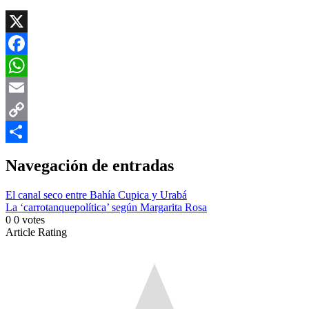
X
Facebook
WhatsApp
Email
Copy
Link
Compartir
Navegación de entradas
El canal seco entre Bahía Cupica y Urabá
La ‘carrotanquepolítica’ según Margarita Rosa
0
0
votes
Article Rating