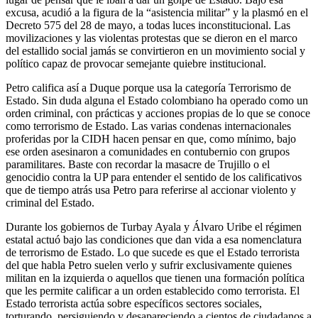
excusa, acudió a la figura de la “asistencia militar” y la plasmó en el
Decreto 575 del 28 de mayo, a todas luces inconstitucional. Las
movilizaciones y las violentas protestas que se dieron en el marco
del estallido social jamás se convirtieron en un movimiento social y
político capaz de provocar semejante quiebre institucional.
Petro califica así a Duque porque usa la categoría Terrorismo de
Estado. Sin duda alguna el Estado colombiano ha operado como un
orden criminal, con prácticas y acciones propias de lo que se conoce
como terrorismo de Estado. Las varias condenas internacionales
proferidas por la CIDH hacen pensar en que, como mínimo, bajo
ese orden asesinaron a comunidades en contubernio con grupos
paramilitares. Baste con recordar la masacre de Trujillo o el
genocidio contra la UP para entender el sentido de los calificativos
que de tiempo atrás usa Petro para referirse al accionar violento y
criminal del Estado.
Durante los gobiernos de Turbay Ayala y Álvaro Uribe el régimen
estatal actuó bajo las condiciones que dan vida a esa nomenclatura
de terrorismo de Estado. Lo que sucede es que el Estado terrorista
del que habla Petro suelen verlo y sufrir exclusivamente quienes
militan en la izquierda o aquellos que tienen una formación política
que les permite calificar a un orden establecido como terrorista. El
Estado terrorista actúa sobre específicos sectores sociales,
torturando, persiguiendo y desapareciendo a cientos de ciudadanos a