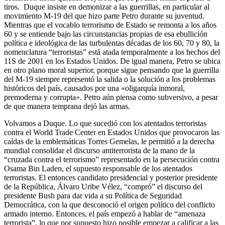
tiros. Duque insiste en demonizar a las guerrillas, en particular al
movimiento M-19 del que hizo parte Petro durante su juventud.
Mientras que el vocablo terrorismo de Estado se remonta a los años
60 y se entiende bajo las circunstancias propias de esa ebullición
política e ideológica de las turbulentas décadas de los 60, 70 y 80, la
nomenclatura “terroristas” está atada temporalmente a los hechos del
11S de 2001 en los Estados Unidos. De igual manera, Petro se ubica
en otro plano moral superior, porque sigue pensando que la guerrilla
del M-19 siempre representó la salida o la solución a los problemas
históricos del país, causados por una «oligarquía inmoral,
premoderna y corrupta». Petro aún piensa como subversivo, a pesar
de que manera temprana dejó las armas.
Volvamos a Duque. Lo que sucedió con los atentados terroristas
contra el World Trade Center en Estados Unidos que provocaron las
caídas de la emblemáticas Torres Gemelas, le permitió a la derecha
mundial consolidar el discurso antiterrorista de la mano de la
“cruzada contra el terrorismo” representado en la persecución contra
Osama Bin Laden, el supuesto responsable de los atentados
terroristas. El entonces candidato presidencial y posterior presidente
de la República, Álvaro Uribe Vélez, “compró” el discurso del
presidente Bush para dar vida a su Política de Seguridad
Democrática, con la que desconoció el origen político del conflicto
armado interno. Entonces, el país empezó a hablar de “amenaza
terrorista”, lo que por supuesto hizo posible empezar a calificar a las