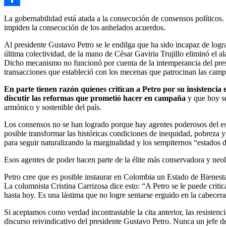
Link
Compartir
La gobernabilidad está atada a la consecución de consensos políticos. 
impiden la consecución de los anhelados acuerdos.
Al presidente Gustavo Petro se le endilga que ha sido incapaz de lograr
última colectividad, de la mano de César Gaviria Trujillo eliminó el al
Dicho mecanismo no funcionó por cuenta de la intemperancia del presid
transacciones que estableció con los mecenas que patrocinan las camp
En parte tienen razón quienes critican a Petro por su insistencia
discutir las reformas que prometió hacer en campaña
y que hoy se
armónico y sostenible del país.
Los consensos no se han logrado porque hay agentes poderosos del est
posible transformar las históricas condiciones de inequidad, pobreza
para seguir naturalizando la marginalidad y los sempiternos “estados d
Esos agentes de poder hacen parte de la élite más conservadora y neoli
Petro cree que es posible instaurar en Colombia un Estado de Bienestar
La columnista Cristina Carrizosa dice esto: “A Petro se le puede critic
hasta hoy. Es una lástima que no logre sentarse erguido en la cabecera
Si aceptamos como verdad incontrastable la cita anterior, las resistenc
discurso reivindicativo del presidente Gustavo Petro. Nunca un jefe d