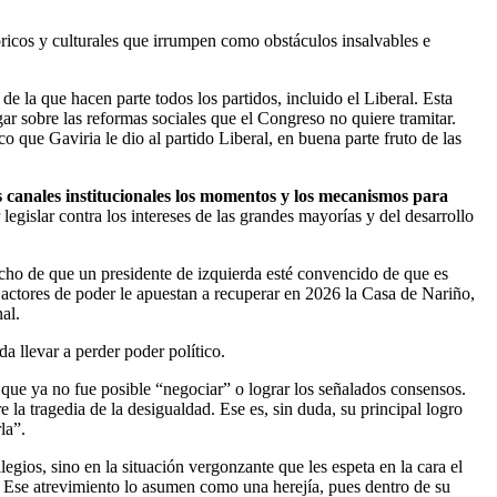
tóricos y culturales que irrumpen como obstáculos insalvables e
de la que hacen parte todos los partidos, incluido el Liberal. Esta
gar sobre las reformas sociales que el Congreso no quiere tramitar.
 que Gaviria le dio al partido Liberal, en buena parte fruto de las
os canales institucionales los momentos y los mecanismos para
egislar contra los intereses de las grandes mayorías y del desarrollo
echo de que un presidente de izquierda esté convencido de que es
actores de poder le apuestan a recuperar en 2026 la Casa de Nariño,
nal.
a llevar a perder poder político.
s que ya no fue posible “negociar” o lograr los señalados consensos.
 la tragedia de la desigualdad. Ese es, sin duda, su principal logro
la”.
egios, sino en la situación vergonzante que les espeta en la cara el
e. Ese atrevimiento lo asumen como una herejía, pues dentro de su