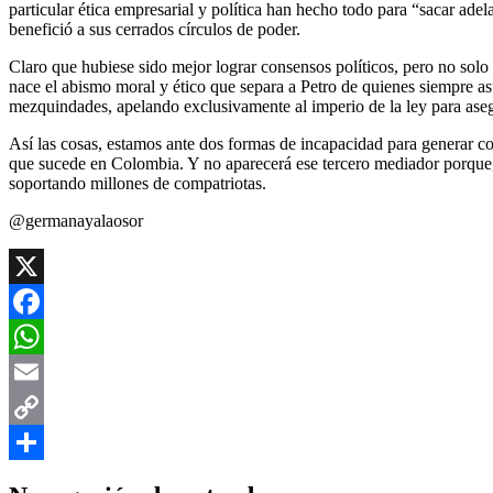
particular ética empresarial y política han hecho todo para “sacar ade
benefició a sus cerrados círculos de poder.
Claro que hubiese sido mejor lograr consensos políticos, pero no solo 
nace el abismo moral y ético que separa a Petro de quienes siempre as
mezquindades, apelando exclusivamente al imperio de la ley para ase
Así las cosas, estamos ante dos formas de incapacidad para generar co
que sucede en Colombia. Y no aparecerá ese tercero mediador porque,
soportando millones de compatriotas.
@germanayalaosor
X
Facebook
WhatsApp
Email
Copy
Link
Compartir