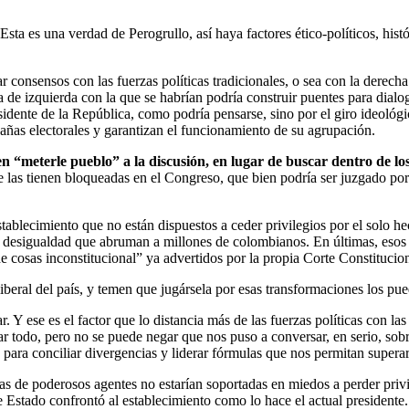
Esta es una verdad de Perogrullo, así haya factores ético-políticos, his
 consensos con las fuerzas políticas tradicionales, o sea con la derecha 
a de izquierda con la que se habrían podría construir puentes para dialo
ente de la República, como podría pensarse, sino por el giro ideológico
añas electorales y garantizan el funcionamiento de su agrupación.
 en “meterle pueblo” a la discusión, en lugar de buscar dentro de l
 las tienen bloqueadas en el Congreso, que bien podría ser juzgado por l
ablecimiento que no están dispuestos a ceder privilegios por el solo h
 y desigualdad que abruman a millones de colombianos. En últimas, esos 
e cosas inconstitucional” ya advertidos por la propia Corte Constitucio
beral del país, y temen que jugársela por esas transformaciones los pued
. Y ese es el factor que lo distancia más de las fuerzas políticas con la
ar todo, pero no se puede negar que nos puso a conversar, en serio, sobre
 para conciliar divergencias y liderar fórmulas que nos permitan superar
ias de poderosos agentes no estarían soportadas en miedos a perder privil
e Estado confrontó al establecimiento como lo hace el actual president