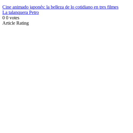
Cine animado japonés: la belleza de lo cotidiano en tres filmes
La talanquera Petro
0
0
votes
Article Rating