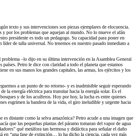
ngún texto y sus intervenciones son piezas ejemplares de elocuencia.
ades y por los problemas que aquejan al mundo. No lo mueve el afán
nuestro presidente es todo un pedagogo. Su capacidad para poner en
n líder de talla universal. No tenemos en nuestro pasado inmediato a
El problema –lo dijo en su última intervención en la Asamblea General
 países. Petro le dice con claridad a todo el planeta que estamos
ene en sus manos los grandes capitales, las armas, los ejércitos y los
leguemos a un punto de no retorno- y es inadmisible seguir esperando
la energía eléctrica para transitar hacia la energía solar. Es el
bosques y de los acuíferos. Hoy por hoy, la lucha es entre quienes
nes esgrimen la bandera de la vida, el giro ineludible y urgente hacia
ue es distante como la selva amazónica? Petro acude a una imagen que
e hacía que las pequeñas plantas del páramo tomaran del vapor de agua
voladores” qué metáfora tan hermosa y didáctica para señalar el daño
tá en “una fase de extinción… lo ha dicho la ciencia, cada vez más