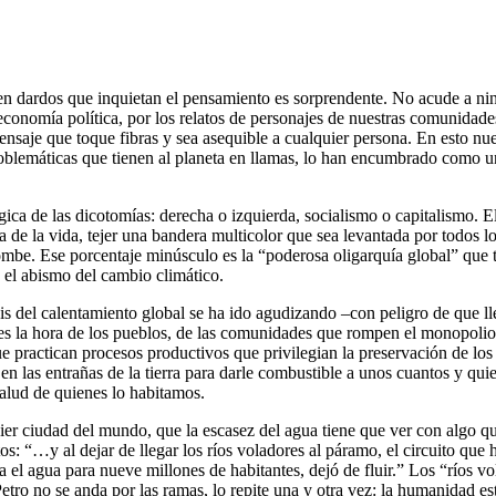
 en dardos que inquietan el pensamiento es sorprendente. No acude a ni
 la economía política, por los relatos de personajes de nuestras comunid
 mensaje que toque fibras y sea asequible a cualquier persona. En esto 
 problemáticas que tienen al planeta en llamas, lo han encumbrado como u
ica de las dicotomías: derecha o izquierda, socialismo o capitalismo. 
de la vida, tejer una bandera multicolor que sea levantada por todos los
ombe. Ese porcentaje minúsculo es la “poderosa oligarquía global” que ti
 el abismo del cambio climático.
is del calentamiento global se ha ido agudizando –con peligro de que l
s la hora de los pueblos, de las comunidades que rompen el monopolio de 
 practican procesos productivos que privilegian la preservación de los 
en las entrañas de la tierra para darle combustible a unos cuantos y quie
salud de quienes lo habitamos.
ier ciudad del mundo, que la escasez del agua tiene que ver con algo q
tos: “…y al dejar de llegar los ríos voladores al páramo, el circuito qu
era el agua para nueve millones de habitantes, dejó de fluir.” Los “ríos 
tro no se anda por las ramas, lo repite una y otra vez: la humanidad es