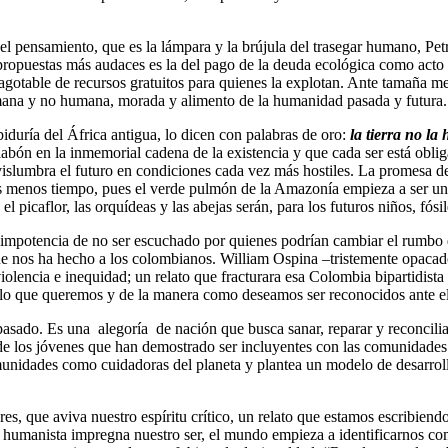
 el pensamiento, que es la lámpara y la brújula del trasegar humano, Pet
ropuestas más audaces es la del pago de la deuda ecológica como acto d
agotable de recursos gratuitos para quienes la explotan. Ante tamaña mez
humana y no humana, morada y alimento de la humanidad pasada y futura.
iduría del África antigua, lo dicen con palabras de oro:
la tierra no la
abón en la inmemorial cadena de la existencia y que cada ser está oblig
, vislumbra el futuro en condiciones cada vez más hostiles. La promesa 
nos tiempo, pues el verde pulmón de la Amazonía empieza a ser un desi
l picaflor, las orquídeas y las abejas serán, para los futuros niños, fós
la impotencia de no ser escuchado por quienes podrían cambiar el rumbo
que nos ha hecho a los colombianos. William Ospina –tristemente opacad
iolencia e inequidad; un relato que fracturara esa Colombia bipartidist
e lo que queremos y de la manera como deseamos ser reconocidos ante 
asado. Es una alegoría de nación que busca sanar, reparar y reconcilia
ón de los jóvenes que han demostrado ser incluyentes con las comunidades
nidades como cuidadoras del planeta y plantea un modelo de desarrollo 
es, que aviva nuestro espíritu crítico, un relato que estamos escribien
umanista impregna nuestro ser, el mundo empieza a identificarnos como e