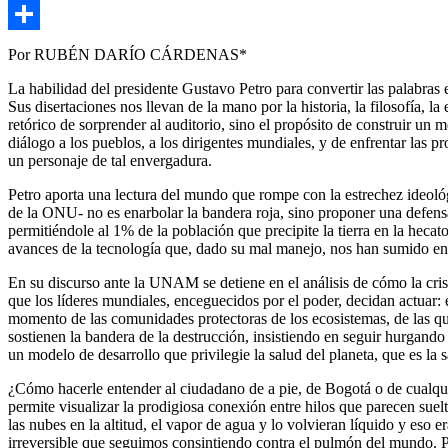
Copy
Link
Compartir
Por RUBÉN DARÍO CÁRDENAS*
La habilidad del presidente Gustavo Petro para convertir las palabras
Sus disertaciones nos llevan de la mano por la historia, la filosofía,
retórico de sorprender al auditorio, sino el propósito de construir un
diálogo a los pueblos, a los dirigentes mundiales, y de enfrentar las
un personaje de tal envergadura.
Petro aporta una lectura del mundo que rompe con la estrechez ideológ
de la ONU- no es enarbolar la bandera roja, sino proponer una defensa 
permitiéndole al 1% de la población que precipite la tierra en la hecat
avances de la tecnología que, dado su mal manejo, nos han sumido en
En su discurso ante la UNAM se detiene en el análisis de cómo la cris
que los líderes mundiales, enceguecidos por el poder, decidan actuar: e
momento de las comunidades protectoras de los ecosistemas, de las que
sostienen la bandera de la destrucción, insistiendo en seguir hurgando 
un modelo de desarrollo que privilegie la salud del planeta, que es la 
¿Cómo hacerle entender al ciudadano de a pie, de Bogotá o de cualqu
permite visualizar la prodigiosa conexión entre hilos que parecen suel
las nubes en la altitud, el vapor de agua y lo volvieran líquido y eso 
irreversible que seguimos consintiendo contra el pulmón del mundo. Pe