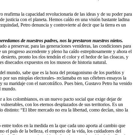
ro reafirma la capacidad revolucionaria de las ideas y de su poder para
e justicia con el planeta. Hemos caído en una visión bastante ladina
quindad, Petro denuncia y controvierte al decir que la tierra es un
 heredamos de nuestros padres, nos la prestaron nuestros nietos.
ado a preservar, para las generaciones venideras, las condiciones para
de un progreso ascendente y pleno ha caído estrepitosamente y ahora el
erto, pronto los ríos tendrán el color y el hedor de las cloacas, y
iles disecados expuestos en los museos de historia natural.
 del mundo, sabe que es la hora del protagonismo de los pueblos y
o por sus miopías electorales- reclamaba en sus célebres ensayos la
a y su maridaje con el narcotráfico. Pues bien, Gustavo Petro ha venido
el mundo.
r a los colombianos, es un nuevo pacto social que exige dejar de
 vulnerables, con los eternos desplazados de sus territorios. Es un
distinto: “El libre mercado no era la libertad, como decían, sino la
do entre todos en la medida en la que cada uno aporta al cambio que
l país de la belleza, el emporio de la vida, los cuidadores del