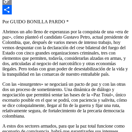
Email
Copy
Link
Compartir
Por GUIDO BONILLA PARDO *
Abrimos un año lleno de esperanzas por la conquista de una «era de
paz», cómo planteó el candidato Gustavo Petro, actual presidente de
Colombia, que, después de varios meses de intenso trabajo, hoy
vemos despuntar con la declaración del cese bilateral del fuego del
Estado con cinco grandes organizaciones criminales, tres con
elementos que permiten, todavía, considerarlas alzadas en armas, y
dos, articuladas al negocio del narcotráfico y otras economías
ilegales. Pero todas con gran poder de desestabilización de la vida y
la tranquilidad en las comarcas de nuestro entrañable país.
Con las «insurgentes» se negociará un pacto de paz y con las otras
dos un proceso de sometimiento. Una dinámica de diálogo y
negociación que permitirá sentar las bases de la «Paz Total», único
escenario posible en el que se podrá, con paciencia y salivita, cómo
se dice coloquialmente, llegar al fin de la guerra y fijar una ruta,
relativamente segura, de fortalecimiento de la precaria democracia
colombiana.
A estos dos sectores armados, para que la paz total funcione como
escenario de convivencia, habrá que garantizarles sus intereses