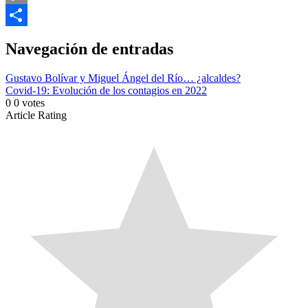
Copy
Link
Compartir
Navegación de entradas
Gustavo Bolívar y Miguel Ángel del Río… ¿alcaldes?
Covid-19: Evolución de los contagios en 2022
0
0
votes
Article Rating