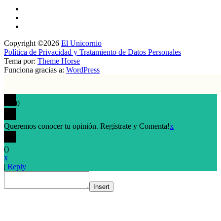
Copyright ©2026
El Unicornio
Política de Privacidad y Tratamiento de Datos Personales
Tema por:
Theme Horse
Funciona gracias a:
WordPress
0
Queremos conocer tu opinión. Regístrate y Comenta!
x
(
)
x
|
Reply
Insert