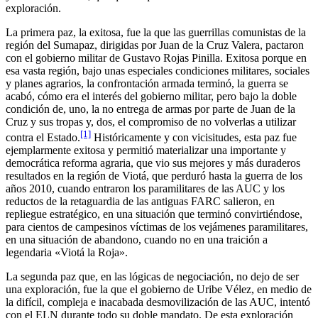
exploración.
La primera paz, la exitosa, fue la que las guerrillas comunistas de la
región del Sumapaz, dirigidas por Juan de la Cruz Valera, pactaron
con el gobierno militar de Gustavo Rojas Pinilla. Exitosa porque en
esa vasta región, bajo unas especiales condiciones militares, sociales
y planes agrarios, la confrontación armada terminó, la guerra se
acabó, cómo era el interés del gobierno militar, pero bajo la doble
condición de, uno, la no entrega de armas por parte de Juan de la
Cruz y sus tropas y, dos, el compromiso de no volverlas a utilizar
[1]
contra el Estado.
Históricamente y con vicisitudes, esta paz fue
ejemplarmente exitosa y permitió materializar una importante y
democrática reforma agraria, que vio sus mejores y más duraderos
resultados en la región de Viotá, que perduró hasta la guerra de los
años 2010, cuando entraron los paramilitares de las AUC y los
reductos de la retaguardia de las antiguas FARC salieron, en
repliegue estratégico, en una situación que terminó convirtiéndose,
para cientos de campesinos víctimas de los vejámenes paramilitares,
en una situación de abandono, cuando no en una traición a
legendaria «Viotá la Roja».
La segunda paz que, en las lógicas de negociación, no dejo de ser
una exploración, fue la que el gobierno de Uribe Vélez, en medio de
la difícil, compleja e inacabada desmovilización de las AUC, intentó
con el ELN durante todo su doble mandato. De esta exploración