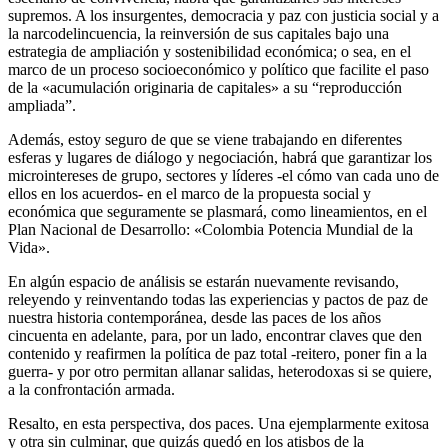
supremos. A los insurgentes, democracia y paz con justicia social y a
la narcodelincuencia, la reinversión de sus capitales bajo una
estrategia de ampliación y sostenibilidad económica; o sea, en el
marco de un proceso socioeconómico y político que facilite el paso
de la «acumulación originaria de capitales» a su “reproducción
ampliada”.
Además, estoy seguro de que se viene trabajando en diferentes
esferas y lugares de diálogo y negociación, habrá que garantizar los
microintereses de grupo, sectores y líderes -el cómo van cada uno de
ellos en los acuerdos- en el marco de la propuesta social y
económica que seguramente se plasmará, como lineamientos, en el
Plan Nacional de Desarrollo: «Colombia Potencia Mundial de la
Vida».
En algún espacio de análisis se estarán nuevamente revisando,
releyendo y reinventando todas las experiencias y pactos de paz de
nuestra historia contemporánea, desde las paces de los años
cincuenta en adelante, para, por un lado, encontrar claves que den
contenido y reafirmen la política de paz total -reitero, poner fin a la
guerra- y por otro permitan allanar salidas, heterodoxas si se quiere,
a la confrontación armada.
Resalto, en esta perspectiva, dos paces. Una ejemplarmente exitosa
y otra sin culminar, que quizás quedó en los atisbos de la