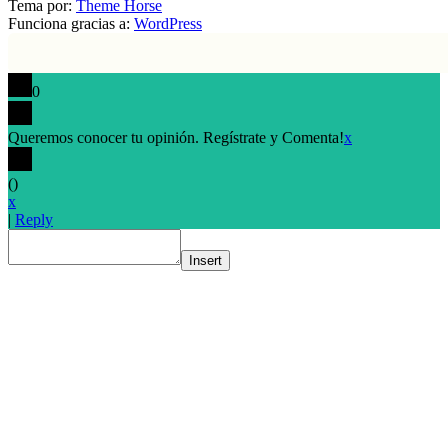
Tema por:
Theme Horse
Funciona gracias a:
WordPress
0
Queremos conocer tu opinión. Regístrate y Comenta!
x
(
)
x
|
Reply
Insert