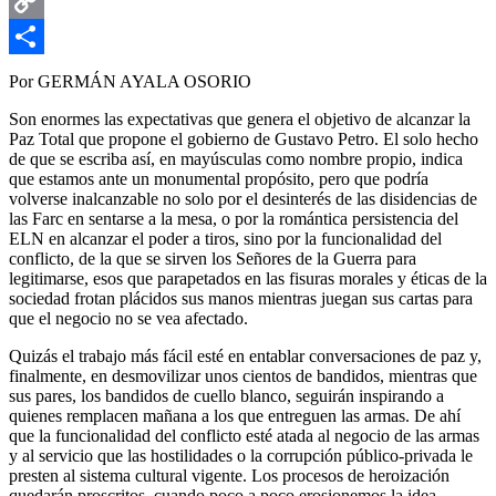
Email
Copy
Link
Compartir
Por GERMÁN AYALA OSORIO
Son enormes las expectativas que genera el objetivo de alcanzar la
Paz Total que propone el gobierno de Gustavo Petro. El solo hecho
de que se escriba así, en mayúsculas como nombre propio, indica
que estamos ante un monumental propósito, pero que podría
volverse inalcanzable no solo por el desinterés de las disidencias de
las Farc en sentarse a la mesa, o por la romántica persistencia del
ELN en alcanzar el poder a tiros, sino por la funcionalidad del
conflicto, de la que se sirven los Señores de la Guerra para
legitimarse, esos que parapetados en las fisuras morales y éticas de la
sociedad frotan plácidos sus manos mientras juegan sus cartas para
que el negocio no se vea afectado.
Quizás el trabajo más fácil esté en entablar conversaciones de paz y,
finalmente, en desmovilizar unos cientos de bandidos, mientras que
sus pares, los bandidos de cuello blanco, seguirán inspirando a
quienes remplacen mañana a los que entreguen las armas. De ahí
que la funcionalidad del conflicto esté atada al negocio de las armas
y al servicio que las hostilidades o la corrupción público-privada le
presten al sistema cultural vigente. Los procesos de heroización
quedarán proscritos, cuando poco a poco erosionemos la idea