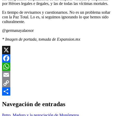
por Héroes legales e ilegales, y las de todas las víctimas mortales.
Es tiempo de revisarnos y cuestionarnos. No es un problema soñar
con la Paz Total. Lo es, si seguimos ignorando lo que hemos sido
culturalmente.
@germanayalaosor
* Imagen de portada, tomada de Expansion.mx
X
Facebook
WhatsApp
Email
Copy
Link
Compartir
Navegación de entradas
Petro, Maduro y la negociación de Monómeros