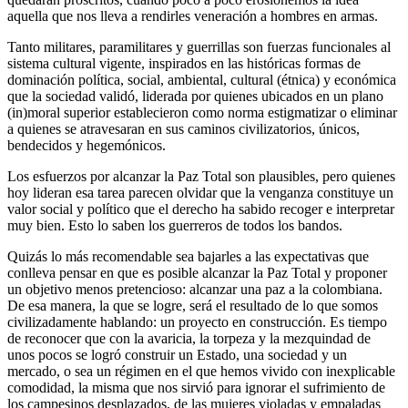
aquella que nos lleva a rendirles veneración a hombres en armas.
Tanto militares, paramilitares y guerrillas son fuerzas funcionales al
sistema cultural vigente, inspirados en las históricas formas de
dominación política, social, ambiental, cultural (étnica) y económica
que la sociedad validó, liderada por quienes ubicados en un plano
(in)moral superior establecieron como norma estigmatizar o eliminar
a quienes se atravesaran en sus caminos civilizatorios, únicos,
bendecidos y hegemónicos.
Los esfuerzos por alcanzar la Paz Total son plausibles, pero quienes
hoy lideran esa tarea parecen olvidar que la venganza constituye un
valor social y político que el derecho ha sabido recoger e interpretar
muy bien. Esto lo saben los guerreros de todos los bandos.
Quizás lo más recomendable sea bajarles a las expectativas que
conlleva pensar en que es posible alcanzar la Paz Total y proponer
un objetivo menos pretencioso: alcanzar una paz a la colombiana.
De esa manera, la que se logre, será el resultado de lo que somos
civilizadamente hablando: un proyecto en construcción. Es tiempo
de reconocer que con la avaricia, la torpeza y la mezquindad de
unos pocos se logró construir un Estado, una sociedad y un
mercado, o sea un régimen en el que hemos vivido con inexplicable
comodidad, la misma que nos sirvió para ignorar el sufrimiento de
los campesinos desplazados, de las mujeres violadas y empaladas