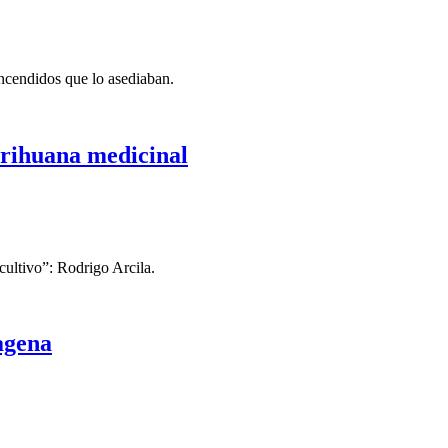
encendidos que lo asediaban.
arihuana medicinal
cultivo”: Rodrigo Arcila.
agena