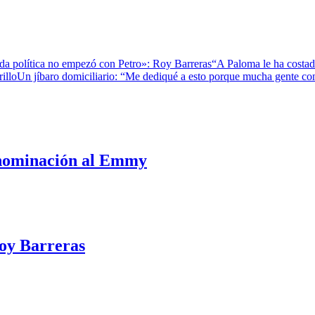
da política no empezó con Petro»: Roy Barreras
“A Paloma le ha costado
illo
Un jíbaro domiciliario: “Me dediqué a esto porque mucha gente c
u nominación al Emmy
Roy Barreras