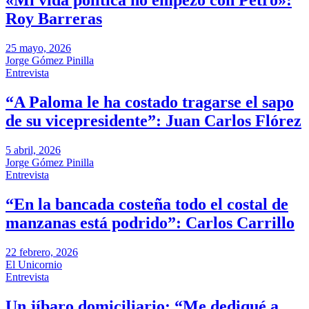
«Mi vida política no empezó con Petro»:
Roy Barreras
25 mayo, 2026
Jorge Gómez Pinilla
Entrevista
“A Paloma le ha costado tragarse el sapo
de su vicepresidente”: Juan Carlos Flórez
5 abril, 2026
Jorge Gómez Pinilla
Entrevista
“En la bancada costeña todo el costal de
manzanas está podrido”: Carlos Carrillo
22 febrero, 2026
El Unicornio
Entrevista
Un jíbaro domiciliario: “Me dediqué a