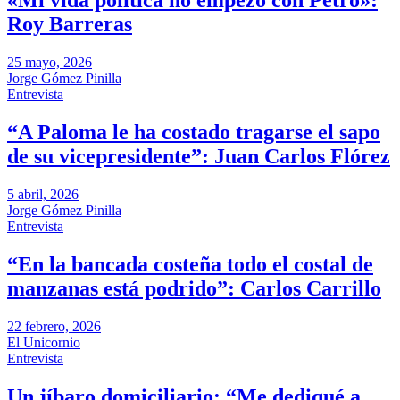
«Mi vida política no empezó con Petro»:
Roy Barreras
25 mayo, 2026
Jorge Gómez Pinilla
Entrevista
“A Paloma le ha costado tragarse el sapo
de su vicepresidente”: Juan Carlos Flórez
5 abril, 2026
Jorge Gómez Pinilla
Entrevista
“En la bancada costeña todo el costal de
manzanas está podrido”: Carlos Carrillo
22 febrero, 2026
El Unicornio
Entrevista
Un jíbaro domiciliario: “Me dediqué a