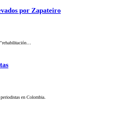
levados por Zapateiro
e "rehabilitación…
tas
 periodistas en Colombia.