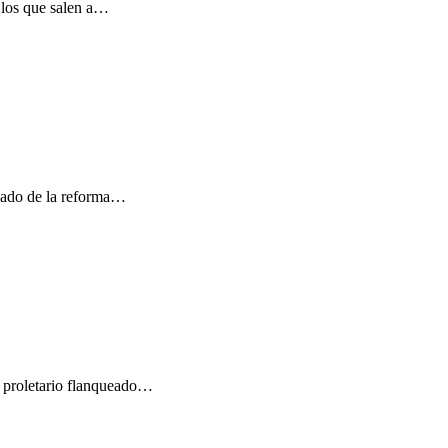
n los que salen a…
culado de la reforma…
ey proletario flanqueado…