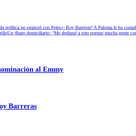
da política no empezó con Petro»: Roy Barreras
“A Paloma le ha costado
illo
Un jíbaro domiciliario: “Me dediqué a esto porque mucha gente c
u nominación al Emmy
Roy Barreras