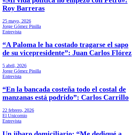
«Mi vida política no empezó con Petro»:
Roy Barreras
25 mayo, 2026
Jorge Gómez Pinilla
Entrevista
“A Paloma le ha costado tragarse el sapo
de su vicepresidente”: Juan Carlos Flórez
5 abril, 2026
Jorge Gómez Pinilla
Entrevista
“En la bancada costeña todo el costal de
manzanas está podrido”: Carlos Carrillo
22 febrero, 2026
El Unicornio
Entrevista
Un jíbaro domiciliario: “Me dediqué a