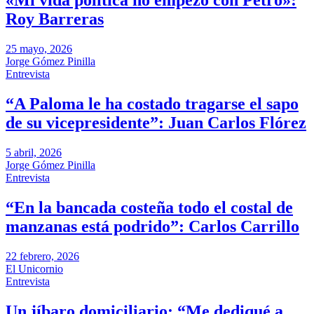
«Mi vida política no empezó con Petro»:
Roy Barreras
25 mayo, 2026
Jorge Gómez Pinilla
Entrevista
“A Paloma le ha costado tragarse el sapo
de su vicepresidente”: Juan Carlos Flórez
5 abril, 2026
Jorge Gómez Pinilla
Entrevista
“En la bancada costeña todo el costal de
manzanas está podrido”: Carlos Carrillo
22 febrero, 2026
El Unicornio
Entrevista
Un jíbaro domiciliario: “Me dediqué a