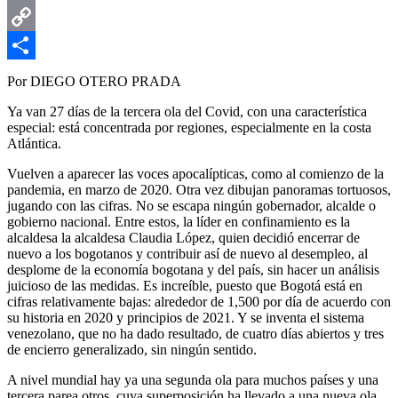
Email
Copy
Link
Compartir
Por DIEGO OTERO PRADA
Ya van 27 días de la tercera ola del Covid, con una característica
especial: está concentrada por regiones, especialmente en la costa
Atlántica.
Vuelven a aparecer las voces apocalípticas, como al comienzo de la
pandemia, en marzo de 2020. Otra vez dibujan panoramas tortuosos,
jugando con las cifras. No se escapa ningún gobernador, alcalde o
gobierno nacional. Entre estos, la líder en confinamiento es la
alcaldesa la alcaldesa Claudia López, quien decidió encerrar de
nuevo a los bogotanos y contribuir así de nuevo al desempleo, al
desplome de la economía bogotana y del país, sin hacer un análisis
juicioso de las medidas. Es increíble, puesto que Bogotá está en
cifras relativamente bajas: alrededor de 1,500 por día de acuerdo con
su historia en 2020 y principios de 2021. Y se inventa el sistema
venezolano, que no ha dado resultado, de cuatro días abiertos y tres
de encierro generalizado, sin ningún sentido.
A nivel mundial hay ya una segunda ola para muchos países y una
tercera parea otros, cuya superposición ha llevado a una nueva ola