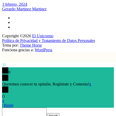
3 febrero, 2024
Gerardo Martinez Martinez
Copyright ©2026
El Unicornio
Política de Privacidad y Tratamiento de Datos Personales
Tema por:
Theme Horse
Funciona gracias a:
WordPress
11
0
Queremos conocer tu opinión. Regístrate y Comenta!
x
(
)
x
|
Reply
Insert