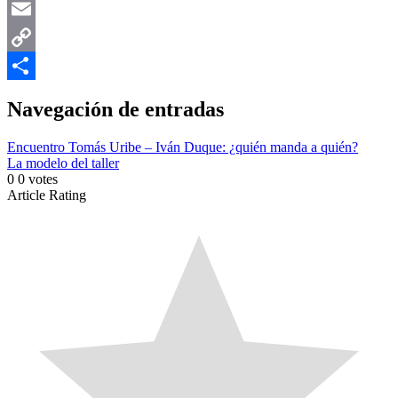
WhatsApp
Email
Copy
Link
Compartir
Navegación de entradas
Encuentro Tomás Uribe – Iván Duque: ¿quién manda a quién?
La modelo del taller
0
0
votes
Article Rating