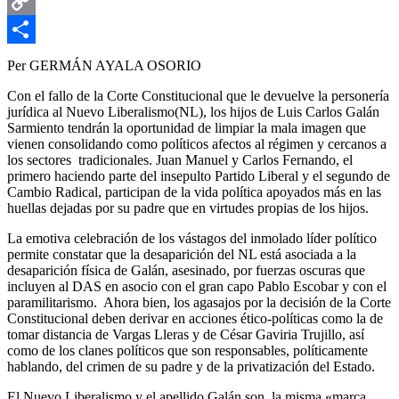
Email
Copy
Link
Compartir
Per GERMÁN AYALA OSORIO
Con el fallo de la Corte Constitucional que le devuelve la personería
jurídica al Nuevo Liberalismo(NL), los hijos de Luis Carlos Galán
Sarmiento tendrán la oportunidad de limpiar la mala imagen que
vienen consolidando como políticos afectos al régimen y cercanos a
los sectores tradicionales. Juan Manuel y Carlos Fernando, el
primero haciendo parte del insepulto Partido Liberal y el segundo de
Cambio Radical, participan de la vida política apoyados más en las
huellas dejadas por su padre que en virtudes propias de los hijos.
La emotiva celebración de los vástagos del inmolado líder político
permite constatar que la desaparición del NL está asociada a la
desaparición física de Galán, asesinado, por fuerzas oscuras que
incluyen al DAS en asocio con el gran capo Pablo Escobar y con el
paramilitarismo. Ahora bien, los agasajos por la decisión de la Corte
Constitucional deben derivar en acciones ético-políticas como la de
tomar distancia de Vargas Lleras y de César Gaviria Trujillo, así
como de los clanes políticos que son responsables, políticamente
hablando, del crimen de su padre y de la privatización del Estado.
El Nuevo Liberalismo y el apellido Galán son la misma «marca