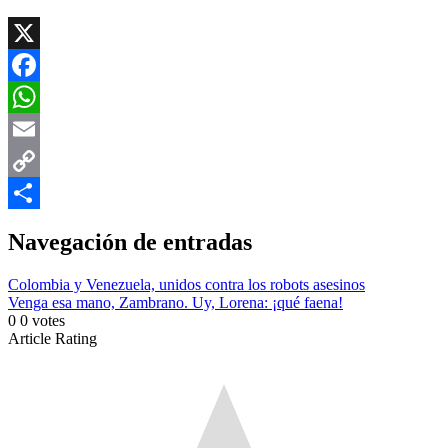
X
Facebook
WhatsApp
Email
Copy
Link
Compartir
Navegación de entradas
Colombia y Venezuela, unidos contra los robots asesinos
Venga esa mano, Zambrano. Uy, Lorena: ¡qué faena!
0
0
votes
Article Rating