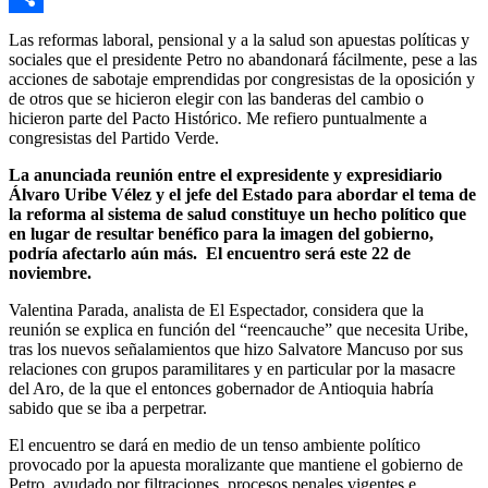
Link
Compartir
Las reformas laboral, pensional y a la salud son apuestas políticas y
sociales que el presidente Petro no abandonará fácilmente, pese a las
acciones de sabotaje emprendidas por congresistas de la oposición y
de otros que se hicieron elegir con las banderas del cambio o
hicieron parte del Pacto Histórico. Me refiero puntualmente a
congresistas del Partido Verde.
La anunciada reunión entre el expresidente y expresidiario
Álvaro Uribe Vélez y el jefe del Estado para abordar el tema de
la reforma al sistema de salud constituye un hecho político que
en lugar de resultar benéfico para la imagen del gobierno,
podría afectarlo aún más. El encuentro será este 22 de
noviembre.
Valentina Parada, analista de El Espectador, considera que la
reunión se explica en función del “reencauche” que necesita Uribe,
tras los nuevos señalamientos que hizo Salvatore Mancuso por sus
relaciones con grupos paramilitares y en particular por la masacre
del Aro, de la que el entonces gobernador de Antioquia habría
sabido que se iba a perpetrar.
El encuentro se dará en medio de un tenso ambiente político
provocado por la apuesta moralizante que mantiene el gobierno de
Petro, ayudado por filtraciones, procesos penales vigentes e