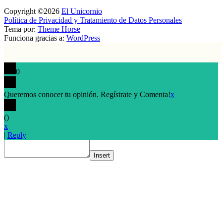
Copyright ©2026
El Unicornio
Política de Privacidad y Tratamiento de Datos Personales
Tema por:
Theme Horse
Funciona gracias a:
WordPress
0
Queremos conocer tu opinión. Regístrate y Comenta!
x
(
)
x
|
Reply
Insert