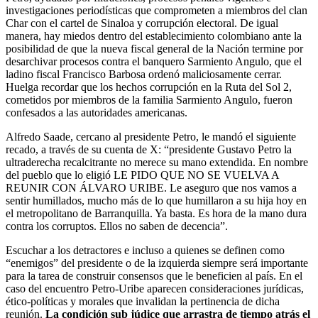
investigaciones periodísticas que comprometen a miembros del clan
Char con el cartel de Sinaloa y corrupción electoral. De igual
manera, hay miedos dentro del establecimiento colombiano ante la
posibilidad de que la nueva fiscal general de la Nación termine por
desarchivar procesos contra el banquero Sarmiento Angulo, que el
ladino fiscal Francisco Barbosa ordenó maliciosamente cerrar.
Huelga recordar que los hechos corrupción en la Ruta del Sol 2,
cometidos por miembros de la familia Sarmiento Angulo, fueron
confesados a las autoridades americanas.
Alfredo Saade, cercano al presidente Petro, le mandó el siguiente
recado, a través de su cuenta de X: “presidente Gustavo Petro la
ultraderecha recalcitrante no merece su mano extendida. En nombre
del pueblo que lo eligió LE PIDO QUE NO SE VUELVA A
REUNIR CON ÁLVARO URIBE. Le aseguro que nos vamos a
sentir humillados, mucho más de lo que humillaron a su hija hoy en
el metropolitano de Barranquilla. Ya basta. Es hora de la mano dura
contra los corruptos. Ellos no saben de decencia”.
Escuchar a los detractores e incluso a quienes se definen como
“enemigos” del presidente o de la izquierda siempre será importante
para la tarea de construir consensos que le beneficien al país. En el
caso del encuentro Petro-Uribe aparecen consideraciones jurídicas,
ético-políticas y morales que invalidan la pertinencia de dicha
reunión.
La condición sub júdice que arrastra de tiempo atrás el