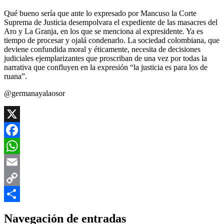
Qué bueno sería que ante lo expresado por Mancuso la Corte
Suprema de Justicia desempolvara el expediente de las masacres del
Aro y La Granja, en los que se menciona al expresidente. Ya es
tiempo de procesar y ojalá condenarlo. La sociedad colombiana, que
deviene confundida moral y éticamente, necesita de decisiones
judiciales ejemplarizantes que proscriban de una vez por todas la
narrativa que confluyen en la expresión “la justicia es para los de
ruana”.
@germanayalaosor
X
Facebook
WhatsApp
Email
Copy
Link
Compartir
Navegación de entradas