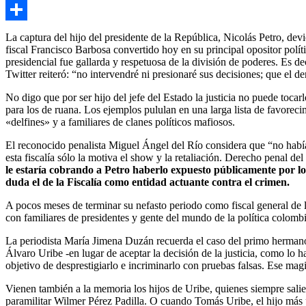
Copy
Link
Compartir
La captura del hijo del presidente de la República, Nicolás Petro, dev
fiscal Francisco Barbosa convertido hoy en su principal opositor polít
presidencial fue gallarda y respetuosa de la división de poderes. Es de
Twitter reiteró: “no intervendré ni presionaré sus decisiones; que el d
No digo que por ser hijo del jefe del Estado la justicia no puede tocar
para los de ruana. Los ejemplos pululan en una larga lista de favorecim
«delfines» y a familiares de clanes políticos mafiosos.
El reconocido penalista Miguel Ángel del Río considera que “no había 
esta fiscalía sólo la motiva el show y la retaliación. Derecho penal d
le estaría cobrando a Petro haberlo expuesto públicamente por lo
duda el de la Fiscalía como entidad actuante contra el crimen.
A pocos meses de terminar su nefasto periodo como fiscal general de l
con familiares de presidentes y gente del mundo de la política colombia
La periodista María Jimena Duzán recuerda el caso del primo hermano
Álvaro Uribe -en lugar de aceptar la decisión de la justicia, como lo 
objetivo de desprestigiarlo e incriminarlo con pruebas falsas. Ese mag
Vienen también a la memoria los hijos de Uribe, quienes siempre sali
paramilitar Wilmer Pérez Padilla. O cuando Tomás Uribe, el hijo más 