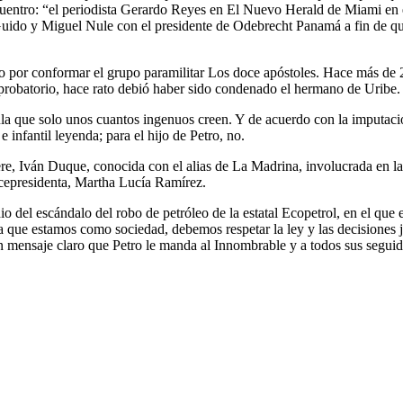
uentro: “el periodista Gerardo Reyes en El Nuevo Herald de Miami en e
do y Miguel Nule con el presidente de Odebrecht Panamá a fin de que se
o por conformar el grupo paramilitar Los doce apóstoles. Hace más de 2
probatorio, hace rato debió haber sido condenado el hermano de Uribe. 
la que solo unos cuantos ingenuos creen. Y de acuerdo con la imputació
e infantil leyenda; para el hijo de Petro, no.
re, Iván Duque, conocida con el alias de La Madrina, involucrada en la
icepresidenta, Martha Lucía Ramírez.
io del escándalo del robo de petróleo de la estatal Ecopetrol, en el que 
a que estamos como sociedad, debemos respetar la ley y las decisiones ju
 un mensaje claro que Petro le manda al Innombrable y a todos sus segui