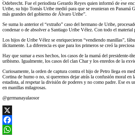
Odebrecht. Fue el periodista Gerardo Reyes quien informó de ese enc
Uribe, su hijo Tomás Uribe medió para que se reunieran en Panamá Gui
más grandes del gobierno de Álvaro Uribe”.
Se suma lo anterior el “extraño” caso del hermano de Uribe, procesad
condenar o de absolver a Santiago Uribe Vélez. Con todo el material 
Los hijos de Uribe Vélez se enriquecieron “vendiendo manillas”, fábu
ilícitamente. La diferencia es que para los primeros se creó la preciosa 
Hay que sumar a esos hechos, los casos de la mamá del presidente-títe
uribismo. Igualmente, los casos del clan Char y los enredos de la exv
Curiosamente, la orden de captura contra el hijo de Petro llega en med
Cortina de humo o no, si queremos dejar atrás la confusión moral en l
estadista, al respetar la división de poderes y no como padre. Ese es
en manillas milagrosas.
@germanayalaosor
X
Facebook