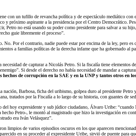
iene con un tufillo de revancha política y de espectáculo mediático con 
ico y próximo aspirante a la presidencia por el Centro Democrático. Pese 
cir, Petro no está usando su poder como presidente para salvar a su hijo
erecho guie libremente el proceso”.
lo. No. Por el contrario, nadie puede estar por encima de la ley, pero es
ientos a familias políticas de la derecha infame que ha gobernado al paí
necesidad de capturar a Nicolás Petro. Si la fiscalía tiene elementos 
el enemigo”. Si desde el derecho no había necesidad de mandar a capturar
s hechos de corrupción en la SAE y en la UNP y tantos otros en lo
a nación, Barbosa, ficha del uribismo, golpea duro al presidente Petro 
na, tratados por la Fiscalía a lo largo de su historia, con guantes de sed
 del hoy expresidente y sub júdice ciudadano, Álvaro Uribe: “cuando Ma
ha hecho Petro-, le montó al magistrado que hizo la investigación en co
istrado era Iván Velásquez”.
eron limpios de varios episodios oscuros en los que aparecen mencionad
parecido en su proceder al expresidente Uribe, sirvió de puente para q