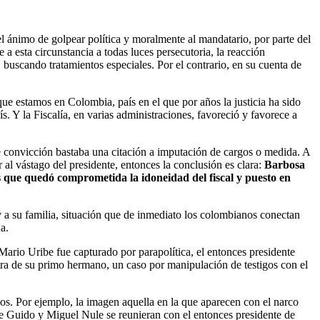
el ánimo de golpear política y moralmente al mandatario, por parte del
a esta circunstancia a todas luces persecutoria, la reacción
, buscando tratamientos especiales. Por el contrario, en su cuenta de
 que estamos en Colombia, país en el que por años la justicia ha sido
s. Y la Fiscalía, en varias administraciones, favoreció y favorece a
de convicción bastaba una citación a imputación de cargos o medida. A
 al vástago del presidente, entonces la conclusión es clara:
Barbosa
s que quedó comprometida la idoneidad del fiscal y puesto en
y a su familia, situación que de inmediato los colombianos conectan
a.
rio Uribe fue capturado por parapolítica, el entonces presidente
ntra de su primo hermano, un caso por manipulación de testigos con el
os. Por ejemplo, la imagen aquella en la que aparecen con el narco
ue Guido y Miguel Nule se reunieran con el entonces presidente de