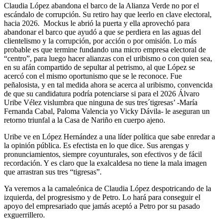
Claudia López abandona el barco de la Alianza Verde no por el
escándalo de corrupción. Su retiro hay que leerlo en clave electoral,
hacia 2026. Mockus le abrió la puerta y ella aprovechó para
abandonar el barco que ayudó a que se perdiera en las aguas del
clientelismo y la corrupción, por acción o por omisión. Lo más
probable es que termine fundando una micro empresa electoral de
“centro”, para luego hacer alianzas con el uribismo o con quien sea,
en su afán compartido de sepultar al petrismo, al que López se
acercó con el mismo oportunismo que se le reconoce. Fue
peñalosista, y en tal medida ahora se acerca al uribismo, convencida
de que su candidatura podría potenciarse si para el 2026 Álvaro
Uribe Vélez vislumbra que ninguna de sus tres´tigresas’ -María
Fernanda Cabal, Paloma Valencia yo Vicky Dávila- le aseguran un
retorno triunfal a la Casa de Nariño en cuerpo ajeno.
Uribe ve en López Hernández a una líder política que sabe enredar a
la opinión pública. Es efectista en lo que dice. Sus arengas y
pronunciamientos, siempre coyunturales, son efectivos y de fácil
recordación. Y es claro que la exalcaldesa no tiene la mala imagen
que arrastran sus tres “tigresas”.
Ya veremos a la camaleónica de Claudia López despotricando de la
izquierda, del progresismo y de Petro. Lo hará para conseguir el
apoyo del empresariado que jamás aceptó a Petro por su pasado
exguerrillero.