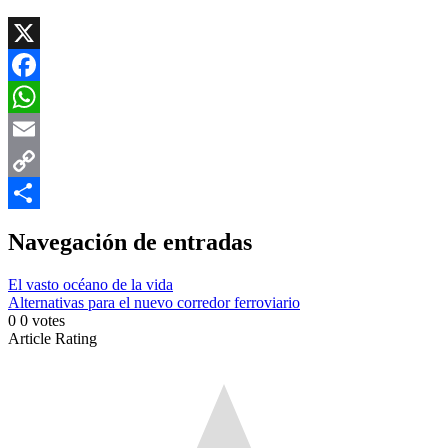
X
Facebook
WhatsApp
Email
Copy
Link
Compartir
Navegación de entradas
El vasto océano de la vida
Alternativas para el nuevo corredor ferroviario
0
0
votes
Article Rating