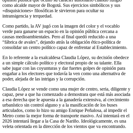
como alcalde mayor de Bogotá. Sus ejercicios simbólicos y sus
«disquisiciones» filosóficas le sirvieron para ocultar su
intransigencia y terquedad.
Como partido, la AV jugó con la imagen del color y el vocablo
verde para ganarse un espacio en la opinión pública cercana a
causas medioambientales. Pero al final quedó reducido a una
“fábrica de avales”, dejando atrás la obligación ético-política de
consolidar un centro político capaz de enfrentar al Establecimiento.
En lo referente a la exalcaldesa Claudia López, su decisión obedece
a un simple cálculo político y electoral propio de su talante. Ella
sabe jugar con las coyunturas y dar fuertes golpes de opinión para
engañar a los electores que todavía la ven como una alternativa de
poder, alejada de las intrigas y la corrupción.
Claudia López se vende como una mujer de centro, seria, diligente y
capaz, pese a que ha comenzado a demostrara que está más asociada
a esa derecha que le apuesta a la ganadería extensiva, al crecimiento
urbanístico sin control alguno y a la masificación de los buses
articulados, como lo hizo su amigo Enrique Peñalosa, al impedir el
Metro como la mejor forma de transporte masivo. Así intentará en el
2026 intentará llegar a la Casa de Nariño. Ideológicamente, es una
veleta orientada en la dirección de los vientos que va encontrando.