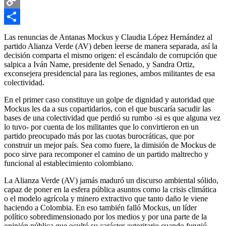
Email
Copy
Link
Compartir
Las renuncias de Antanas Mockus y Claudia López Hernández al
partido Alianza Verde (AV) deben leerse de manera separada, así la
decisión comparta el mismo origen: el escándalo de corrupción que
salpica a Iván Name, presidente del Senado, y Sandra Ortiz,
exconsejera presidencial para las regiones, ambos militantes de esa
colectividad.
En el primer caso constituye un golpe de dignidad y autoridad que
Mockus les da a sus copartidarios, con el que buscaría sacudir las
bases de una colectividad que perdió su rumbo -si es que alguna vez
lo tuvo- por cuenta de los militantes que lo convirtieron en un
partido preocupado más por las cuotas burocráticas, que por
construir un mejor país. Sea como fuere, la dimisión de Mockus de
poco sirve para recomponer el camino de un partido maltrecho y
funcional al establecimiento colombiano.
La Alianza Verde (AV) jamás maduró un discurso ambiental sólido,
capaz de poner en la esfera pública asuntos como la crisis climática
o el modelo agrícola y minero extractivo que tanto daño le viene
haciendo a Colombia. En eso también falló Mockus, un líder
político sobredimensionado por los medios y por una parte de la
opinión pública que ocultó su carácter autoritario cuando fungió