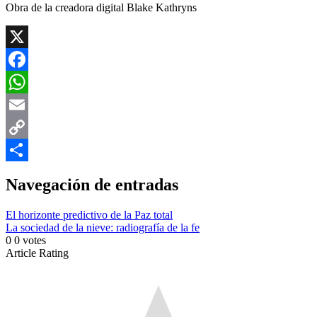
Obra de la creadora digital Blake Kathryns
X
Facebook
WhatsApp
Email
Copy
Link
Compartir
Navegación de entradas
El horizonte predictivo de la Paz total
La sociedad de la nieve: radiografía de la fe
0
0
votes
Article Rating