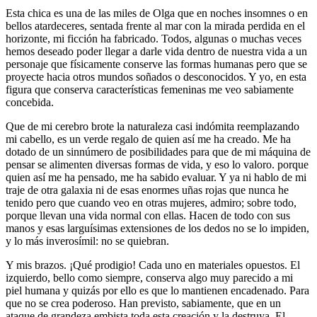
Link
Compartir
Esta chica es una de las miles de Olga que en noches insomnes o en
bellos atardeceres, sentada frente al mar con la mirada perdida en el
horizonte, mi ficción ha fabricado. Todos, algunas o muchas veces
hemos deseado poder llegar a darle vida dentro de nuestra vida a un
personaje que físicamente conserve las formas humanas pero que se
proyecte hacia otros mundos soñados o desconocidos. Y yo, en esta
figura que conserva características femeninas me veo sabiamente
concebida.
Que de mi cerebro brote la naturaleza casi indómita reemplazando
mi cabello, es un verde regalo de quien así me ha creado. Me ha
dotado de un sinnúmero de posibilidades para que de mi máquina de
pensar se alimenten diversas formas de vida, y eso lo valoro. porque
quien así me ha pensado, me ha sabido evaluar. Y ya ni hablo de mi
traje de otra galaxia ni de esas enormes uñas rojas que nunca he
tenido pero que cuando veo en otras mujeres, admiro; sobre todo,
porque llevan una vida normal con ellas. Hacen de todo con sus
manos y esas larguísimas extensiones de los dedos no se lo impiden,
y lo más inverosímil: no se quiebran.
Y mis brazos. ¡Qué prodigio! Cada uno en materiales opuestos. El
izquierdo, bello como siempre, conserva algo muy parecido a mi
piel humana y quizás por ello es que lo mantienen encadenado. Para
que no se crea poderoso. Han previsto, sabiamente, que en un
ataque de grandeza embista toda esta creación y la destruya. El