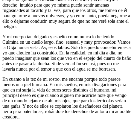
derecho, intuido para que yo misma pueda sentir amenas
rugosidades al tocarlo y tal vez, para que los otros, me tomen de él
para guiarme a nuevos universos, y yo entre tanto, pueda negarme a
ello o dejarme conducir, muy segura de que no me veré sola ante el
peligro.
Y mi cuerpo tan delgado y esbelto como nunca lo he tenido.
Culmina en un cuello largo, fino, sensual y muy provocador. Vamos,
la Olga nunca vista. Ay, esos labios. Solo los puedo concebir en esta
yo que alguien ha construido. En la realidad, en mi día a día, no
puedo imaginar que sean los que veo en el espejo del cuarto de baño
antes de pasar a la ducha. Si de verdad fuesen así, pues no me
lavaría nunca por el temor a que con el agua se me borrasen.
En cuanto a la tez de mi rostro, me encanta porque todo parece
menos una piel humana. En mis sueños, en mis divagaciones para
que en mí surja la vida de otros seres distintos al humano, mi
principal deseo es que cuando alguien me acaricie note que vengo
de un mundo lejano: de ahí mis ojos, que para los terrícolas serían
una gafas. Y no; de ellos se copiaron los diseñadores del planeta
tierra para patentarlas, robándole los derechos de autor a mi adorable
creadora.