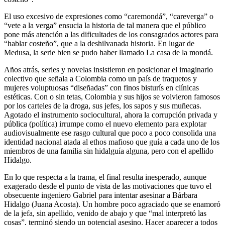
El uso excesivo de expresiones como “caremondá”, “careverga” o
“vete a la verga” ensucia la historia de tal manera que el público
pone más atención a las dificultades de los consagrados actores para
“hablar costeño”, que a la deshilvanada historia. En lugar de
Medusa, la serie bien se pudo haber llamado La casa de la mondá.
Años atrás, series y novelas insistieron en posicionar el imaginario
colectivo que señala a Colombia como un país de traquetos y
mujeres voluptuosas “diseñadas” con finos bisturís en clínicas
estéticas. Con o sin tetas, Colombia y sus hijos se volvieron famosos
por los carteles de la droga, sus jefes, los sapos y sus muñecas.
Agotado el instrumento sociocultural, ahora la corrupción privada y
pública (política) irrumpe como el nuevo elemento para explotar
audiovisualmente ese rasgo cultural que poco a poco consolida una
identidad nacional atada al ethos mafioso que guía a cada uno de los
miembros de una familia sin hidalguía alguna, pero con el apellido
Hidalgo.
En lo que respecta a la trama, el final resulta inesperado, aunque
exagerado desde el punto de vista de las motivaciones que tuvo el
obsecuente ingeniero Gabriel para intentar asesinar a Bárbara
Hidalgo (Juana Acosta). Un hombre poco agraciado que se enamoró
de la jefa, sin apellido, venido de abajo y que “mal interpretó las
cosas”, terminó siendo un potencial asesino. Hacer aparecer a todos