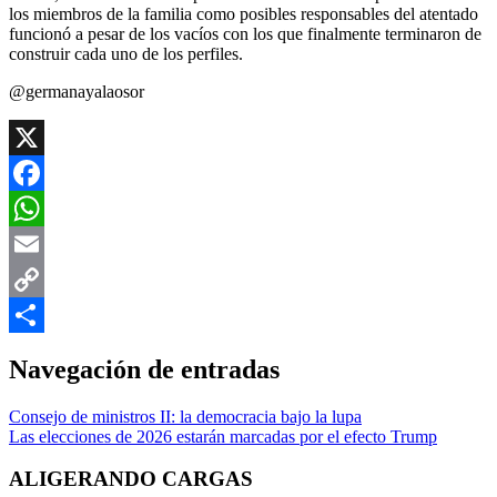
los miembros de la familia como posibles responsables del atentado
funcionó a pesar de los vacíos con los que finalmente terminaron de
construir cada uno de los perfiles.
@germanayalaosor
X
Facebook
WhatsApp
Email
Copy
Link
Compartir
Navegación de entradas
Consejo de ministros II: la democracia bajo la lupa
Las elecciones de 2026 estarán marcadas por el efecto Trump
ALIGERANDO CARGAS