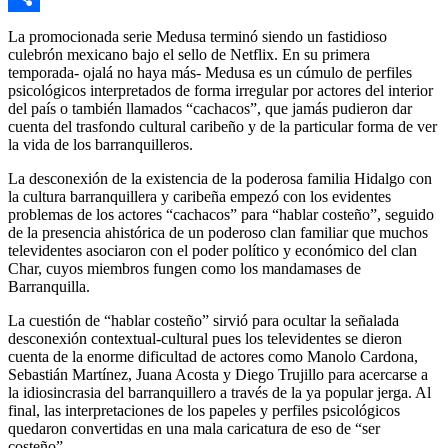
Link
Compartir
La promocionada serie Medusa terminó siendo un fastidioso
culebrón mexicano bajo el sello de Netflix. En su primera
temporada- ojalá no haya más- Medusa es un cúmulo de perfiles
psicológicos interpretados de forma irregular por actores del interior
del país o también llamados “cachacos”, que jamás pudieron dar
cuenta del trasfondo cultural caribeño y de la particular forma de ver
la vida de los barranquilleros.
La desconexión de la existencia de la poderosa familia Hidalgo con
la cultura barranquillera y caribeña empezó con los evidentes
problemas de los actores “cachacos” para “hablar costeño”, seguido
de la presencia ahistórica de un poderoso clan familiar que muchos
televidentes asociaron con el poder político y económico del clan
Char, cuyos miembros fungen como los mandamases de
Barranquilla.
La cuestión de “hablar costeño” sirvió para ocultar la señalada
desconexión contextual-cultural pues los televidentes se dieron
cuenta de la enorme dificultad de actores como Manolo Cardona,
Sebastián Martínez, Juana Acosta y Diego Trujillo para acercarse a
la idiosincrasia del barranquillero a través de la ya popular jerga. Al
final, las interpretaciones de los papeles y perfiles psicológicos
quedaron convertidas en una mala caricatura de eso de “ser
costeño”.