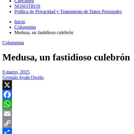
Caricatura
NOSOTROS
Política de Privacidad y Tratamiento de Datos Personales
Inicio
Columnista
Medusa, un fastidioso culebrón
Columnista
Medusa, un fastidioso culebrón
8 marzo, 2025
Germán Ayala Osorio
X
Facebook
WhatsApp
Email
Copy