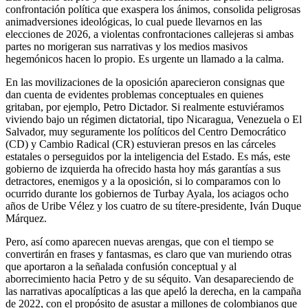
confrontación política que exaspera los ánimos, consolida peligrosas
animadversiones ideológicas, lo cual puede llevarnos en las
elecciones de 2026, a violentas confrontaciones callejeras si ambas
partes no morigeran sus narrativas y los medios masivos
hegemónicos hacen lo propio. Es urgente un llamado a la calma.
En las movilizaciones de la oposición aparecieron consignas que
dan cuenta de evidentes problemas conceptuales en quienes
gritaban, por ejemplo, Petro Dictador. Si realmente estuviéramos
viviendo bajo un régimen dictatorial, tipo Nicaragua, Venezuela o El
Salvador, muy seguramente los políticos del Centro Democrático
(CD) y Cambio Radical (CR) estuvieran presos en las cárceles
estatales o perseguidos por la inteligencia del Estado. Es más, este
gobierno de izquierda ha ofrecido hasta hoy más garantías a sus
detractores, enemigos y a la oposición, si lo comparamos con lo
ocurrido durante los gobiernos de Turbay Ayala, los aciagos ocho
años de Uribe Vélez y los cuatro de su títere-presidente, Iván Duque
Márquez.
Pero, así como aparecen nuevas arengas, que con el tiempo se
convertirán en frases y fantasmas, es claro que van muriendo otras
que aportaron a la señalada confusión conceptual y al
aborrecimiento hacia Petro y de su séquito. Van desapareciendo de
las narrativas apocalípticas a las que apeló la derecha, en la campaña
de 2022, con el propósito de asustar a millones de colombianos que