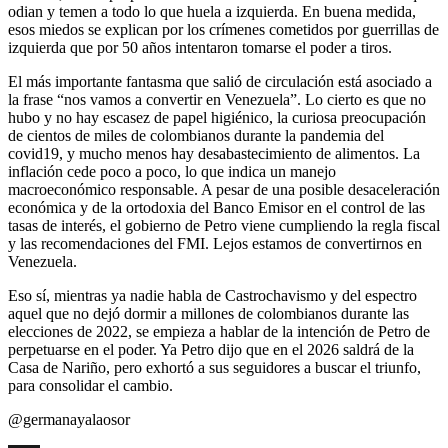
odian y temen a todo lo que huela a izquierda. En buena medida,
esos miedos se explican por los crímenes cometidos por guerrillas de
izquierda que por 50 años intentaron tomarse el poder a tiros.
El más importante fantasma que salió de circulación está asociado a
la frase “nos vamos a convertir en Venezuela”. Lo cierto es que no
hubo y no hay escasez de papel higiénico, la curiosa preocupación
de cientos de miles de colombianos durante la pandemia del
covid19, y mucho menos hay desabastecimiento de alimentos. La
inflación cede poco a poco, lo que indica un manejo
macroeconómico responsable. A pesar de una posible desaceleración
económica y de la ortodoxia del Banco Emisor en el control de las
tasas de interés, el gobierno de Petro viene cumpliendo la regla fiscal
y las recomendaciones del FMI. Lejos estamos de convertirnos en
Venezuela.
Eso sí, mientras ya nadie habla de Castrochavismo y del espectro
aquel que no dejó dormir a millones de colombianos durante las
elecciones de 2022, se empieza a hablar de la intención de Petro de
perpetuarse en el poder. Ya Petro dijo que en el 2026 saldrá de la
Casa de Nariño, pero exhortó a sus seguidores a buscar el triunfo,
para consolidar el cambio.
@germanayalaosor