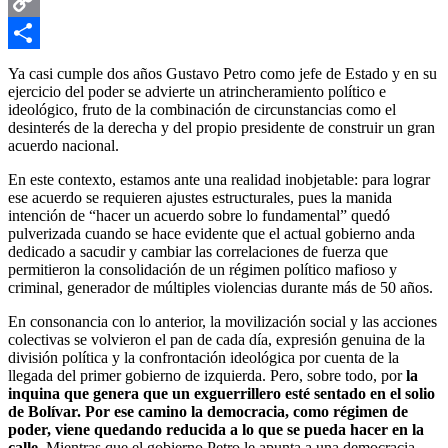
Email
Copy
Link
Compartir
Ya casi cumple dos años Gustavo Petro como jefe de Estado y en su
ejercicio del poder se advierte un atrincheramiento político e
ideológico, fruto de la combinación de circunstancias como el
desinterés de la derecha y del propio presidente de construir un gran
acuerdo nacional.
En este contexto, estamos ante una realidad inobjetable: para lograr
ese acuerdo se requieren ajustes estructurales, pues la manida
intención de “hacer un acuerdo sobre lo fundamental” quedó
pulverizada cuando se hace evidente que el actual gobierno anda
dedicado a sacudir y cambiar las correlaciones de fuerza que
permitieron la consolidación de un régimen político mafioso y
criminal, generador de múltiples violencias durante más de 50 años.
En consonancia con lo anterior, la movilización social y las acciones
colectivas se volvieron el pan de cada día, expresión genuina de la
división política y la confrontación ideológica por cuenta de la
llegada del primer gobierno de izquierda. Pero, sobre todo, por
la
inquina que genera que un exguerrillero esté sentado en el solio
de Bolívar. Por ese camino la democracia, como régimen de
poder, viene quedando reducida a lo que se pueda hacer en la
calle.
Mientras que el gobierno Petro le apunta a una democracia