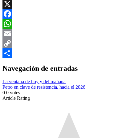
X
Facebook
WhatsApp
Email
Copy
Link
Compartir
Navegación de entradas
La ventana de hoy y del mañana
Petro en clave de resistencia, hacia el 2026
0
0
votes
Article Rating