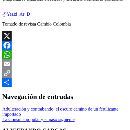
@Yezid_Ar_D
Tomado de revista Cambio Colombia
X
Facebook
WhatsApp
Email
Copy
Link
Compartir
Navegación de entradas
Adulteración y contrabando: el oscuro camino de un fertilizante
importado
La Consulta popular y el paso siguiente