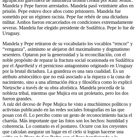
agrupación guerrillera de naturaleza urbana creada por Raúl Sendic.
Mandela y Pepe fueron arrestados. Mandela pasó veintisiete años en
prisión. Pepe estuvo doce años como prisionero. Mandela fue
sometido por un régimen racista. Pepe fue rehén de una dictadura
militar. Ambos fueron encarcelados en condiciones extremadamente
severas. Mandela fue elegido presidente de Sudáfrica. Pepe lo fue de
Uruguay.
Mandela y Pepe retiraron de su vocabulario los vocablos “rencor” y
“venganza”, asimismo se alejaron del maximalismo y dogmatismo
sesentero. Optaron por la generosidad y la reconciliación, con el
noble propósito de reparar la fractura social ocasionada en Sudáfrica
por el
Apartheid
y el pernicioso antagonismo originado en Uruguay
por la brutal dictadura. La grandeza es una rara cualidad. Es un
atributo aristocrático que no está asociado a la riqueza o la cuna de
nacimiento, sino a una afirmación ética y filosófica como lo explicó
Nietzsche a través de su obra aforística. Mandela procedía de la
nobleza tribal, mientras que Mujica era un proletario, pero los dos
fueron grandes.
A raíz del deceso de Pepe Mujica he visto a muchísimos políticos y
activistas publicando en las redes sociales fotografías en las que
posan con él. Lo percibo como un gesto de reconocimiento hacia el
charrúa. Más importante que las fotos son los hechos: humildad y
coherencia. Lo contrario es el postureo. Ocurre con los creyentes
que calculan asegurar un lugar en el cielo si logran hacerse una