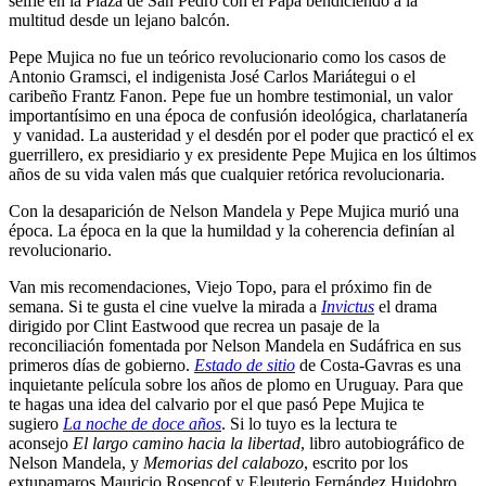
selfie en la Plaza de San Pedro con el Papa bendiciendo a la
multitud desde un lejano balcón.
Pepe Mujica no fue un teórico revolucionario como los casos de
Antonio Gramsci, el indigenista José Carlos Mariátegui o el
caribeño Frantz Fanon. Pepe fue un hombre testimonial, un valor
importantísimo en una época de confusión ideológica, charlatanería
y vanidad. La austeridad y el desdén por el poder que practicó el ex
guerrillero, ex presidiario y ex presidente Pepe Mujica en los últimos
años de su vida valen más que cualquier retórica revolucionaria.
Con la desaparición de Nelson Mandela y Pepe Mujica murió una
época. La época en la que la humildad y la coherencia definían al
revolucionario.
Van mis recomendaciones, Viejo Topo, para el próximo fin de
semana. Si te gusta el cine vuelve la mirada a
Invictus
el drama
dirigido por Clint Eastwood que recrea un pasaje de la
reconciliación fomentada por Nelson Mandela en Sudáfrica en sus
primeros días de gobierno.
Estado de sitio
de Costa-Gavras es una
inquietante película sobre los años de plomo en Uruguay. Para que
te hagas una idea del calvario por el que pasó Pepe Mujica te
sugiero
La noche de doce años
. Si lo tuyo es la lectura te
aconsejo
El largo camino hacia la libertad
, libro autobiográfico de
Nelson Mandela, y
Memorias del calabozo
, escrito por los
extupamaros Mauricio Rosencof y Eleuterio Fernández Huidobro.