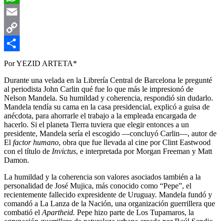
WhatsApp
Email
Copy
Link
Compartir
Por YEZID ARTETA*
Durante una velada en la Librería Central de Barcelona le pregunté
al periodista John Carlin qué fue lo que más le impresionó de
Nelson Mandela. Su humildad y coherencia, respondió sin dudarlo.
Mandela tendía su cama en la casa presidencial, explicó a guisa de
anécdota, para ahorrarle el trabajo a la empleada encargada de
hacerlo. Si el planeta Tierra tuviera que elegir entonces a un
presidente, Mandela sería el escogido —concluyó Carlin—, autor de
El
factor humano
, obra que fue llevada al cine por Clint Eastwood
con el título de
Invictus
, e interpretada por Morgan Freeman y Matt
Damon.
La humildad y la coherencia son valores asociados también a la
personalidad de José Mujica, más conocido como “Pepe”, el
recientemente fallecido expresidente de Uruguay. Mandela fundó y
comandó a La Lanza de la Nación, una organización guerrillera que
combatió el
Apartheid.
Pepe hizo parte de Los Tupamaros, la