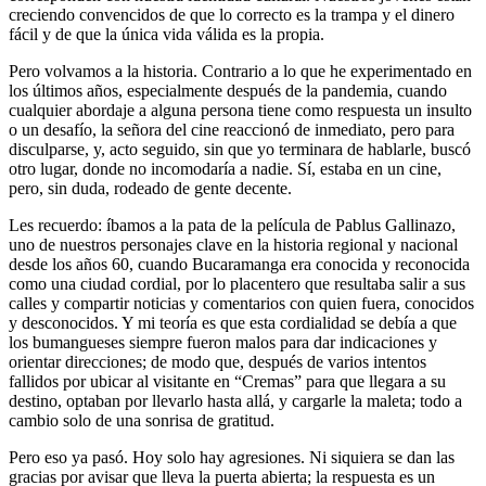
creciendo convencidos de que lo correcto es la trampa y el dinero
fácil y de que la única vida válida es la propia.
Pero volvamos a la historia. Contrario a lo que he experimentado en
los últimos años, especialmente después de la pandemia, cuando
cualquier abordaje a alguna persona tiene como respuesta un insulto
o un desafío, la señora del cine reaccionó de inmediato, pero para
disculparse, y, acto seguido, sin que yo terminara de hablarle, buscó
otro lugar, donde no incomodaría a nadie. Sí, estaba en un cine,
pero, sin duda, rodeado de gente decente.
Les recuerdo: íbamos a la pata de la película de Pablus Gallinazo,
uno de nuestros personajes clave en la historia regional y nacional
desde los años 60, cuando Bucaramanga era conocida y reconocida
como una ciudad cordial, por lo placentero que resultaba salir a sus
calles y compartir noticias y comentarios con quien fuera, conocidos
y desconocidos. Y mi teoría es que esta cordialidad se debía a que
los bumangueses siempre fueron malos para dar indicaciones y
orientar direcciones; de modo que, después de varios intentos
fallidos por ubicar al visitante en “Cremas” para que llegara a su
destino, optaban por llevarlo hasta allá, y cargarle la maleta; todo a
cambio solo de una sonrisa de gratitud.
Pero eso ya pasó. Hoy solo hay agresiones. Ni siquiera se dan las
gracias por avisar que lleva la puerta abierta; la respuesta es un