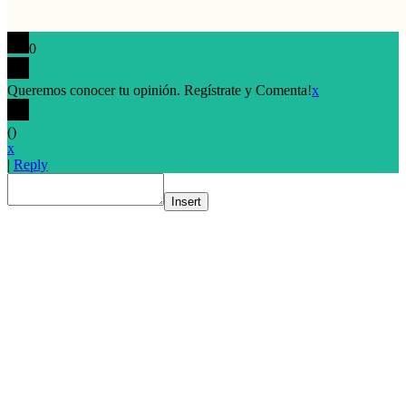
0
Queremos conocer tu opinión. Regístrate y Comenta!
x
(
)
x
|
Reply
Insert