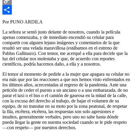
Email
Copy
Link
Compartir
Por PUNO ARDILA
La señora se sentó justo delante de nosotros, cuando la película
apenas comenzaba, y de inmediato encendió su celular para
compartir con alguien lejano imágenes y comentarios de la que
resultó ser una velada maravillosa (estábamos en el estreno de
Pablus Gallinazo). Con temor, me acerqué a ella para decirle que la
luz del celular nos molestaba y que, de acuerdo con reportes
científicos, podría hacernos daño, a ella y a nosotros.
El temor al momento de pedirle a la mujer que apagara su celular no
era más que por las reacciones a que nos hemos visto enfrentados en
los últimos años, acrecentadas al regreso de la pandemia. Ante una
petición de ceder el puesto a un anciano o a una embarazada, de no
parar el taxi o el bus o el camión de gaseosa en la mitad de la calle,
con la excusa del derecho al trabajo, de bajar el volumen de su
equipo, de no transitar en su moto por la zona peatonal, de respetar
la fila, etcétera, etcétera, las respuestas son solo agresiones e
insultos, generalmente verbales, pero uno no sabe hasta dónde
pueda llegar la gente en nuestra sociedad cuando se le pide respeto
—con respeto— por nuestros derechos.