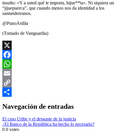
insulto: «Y a usted qué le importa, hijue**ta». Ni siquiera un
“jijuepuerca”, que cuando menos nos da identidad a los
santandereanos.
@PunoArdila
(Tomado de Vanguardia)
X
Facebook
WhatsApp
Email
Copy
Link
Compartir
Navegación de entradas
El caso Uribe y el desgaste de la justicia
¿El Banco de la República ha hecho lo necesario?
0
0
votes