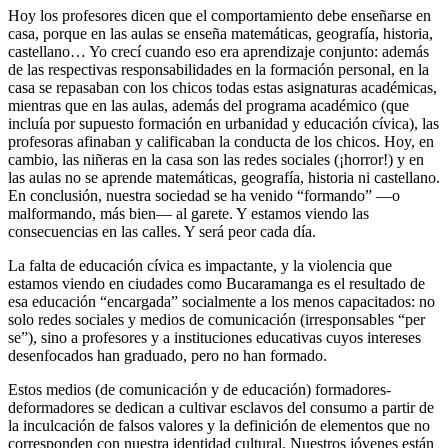
Hoy los profesores dicen que el comportamiento debe enseñarse en
casa, porque en las aulas se enseña matemáticas, geografía, historia,
castellano… Yo crecí cuando eso era aprendizaje conjunto: además
de las respectivas responsabilidades en la formación personal, en la
casa se repasaban con los chicos todas estas asignaturas académicas,
mientras que en las aulas, además del programa académico (que
incluía por supuesto formación en urbanidad y educación cívica), las
profesoras afinaban y calificaban la conducta de los chicos. Hoy, en
cambio, las niñeras en la casa son las redes sociales (¡horror!) y en
las aulas no se aprende matemáticas, geografía, historia ni castellano.
En conclusión, nuestra sociedad se ha venido “formando” —o
malformando, más bien— al garete. Y estamos viendo las
consecuencias en las calles. Y será peor cada día.
La falta de educación cívica es impactante, y la violencia que
estamos viendo en ciudades como Bucaramanga es el resultado de
esa educación “encargada” socialmente a los menos capacitados: no
solo redes sociales y medios de comunicación (irresponsables “per
se”), sino a profesores y a instituciones educativas cuyos intereses
desenfocados han graduado, pero no han formado.
Estos medios (de comunicación y de educación) formadores-
deformadores se dedican a cultivar esclavos del consumo a partir de
la inculcación de falsos valores y la definición de elementos que no
corresponden con nuestra identidad cultural. Nuestros jóvenes están