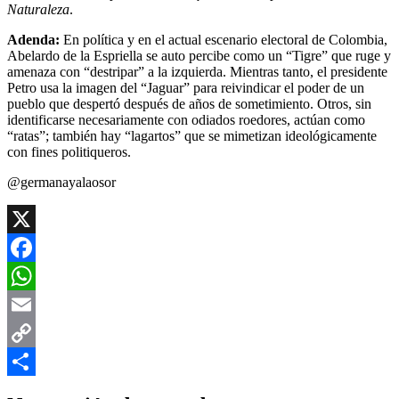
Naturaleza
.
Adenda:
En política y en el actual escenario electoral de Colombia,
Abelardo de la Espriella se auto percibe como un “Tigre” que ruge y
amenaza con “destripar” a la izquierda. Mientras tanto, el presidente
Petro usa la imagen del “Jaguar” para reivindicar el poder de un
pueblo que despertó después de años de sometimiento. Otros, sin
identificarse necesariamente con odiados roedores, actúan como
“ratas”; también hay “lagartos” que se mimetizan ideológicamente
con fines politiqueros.
@germanayalaosor
X
Facebook
WhatsApp
Email
Copy
Link
Compartir