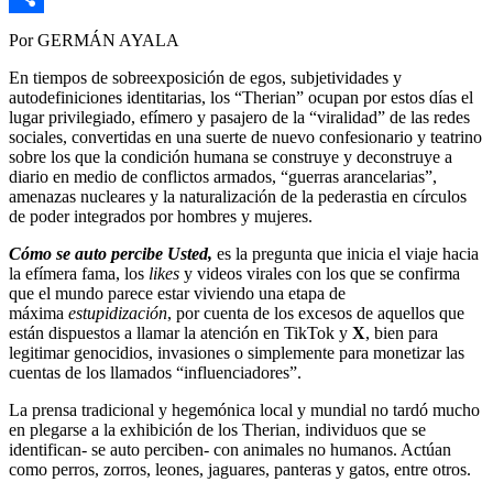
Link
Compartir
Por GERMÁN AYALA
En tiempos de sobreexposición de egos, subjetividades y
autodefiniciones identitarias, los “Therian” ocupan por estos días el
lugar privilegiado, efímero y pasajero de la “viralidad” de las redes
sociales, convertidas en una suerte de nuevo confesionario y teatrino
sobre los que la condición humana se construye y deconstruye a
diario en medio de conflictos armados, “guerras arancelarias”,
amenazas nucleares y la naturalización de la pederastia en círculos
de poder integrados por hombres y mujeres.
Cómo se auto percibe Usted,
es la pregunta que inicia el viaje hacia
la efímera fama, los
likes
y videos virales con los que se confirma
que el mundo parece estar viviendo una etapa de
máxima
estupidización
, por cuenta de los excesos de aquellos que
están dispuestos a llamar la atención en TikTok y
X
, bien para
legitimar genocidios, invasiones o simplemente para monetizar las
cuentas de los llamados “influenciadores”.
La prensa tradicional y hegemónica local y mundial no tardó mucho
en plegarse a la exhibición de los Therian, individuos que se
identifican- se auto perciben- con animales no humanos. Actúan
como perros, zorros, leones, jaguares, panteras y gatos, entre otros.