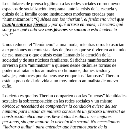
Los titulares de prensa legitiman a las redes sociales como nuevos
espacios de socialización temprana, ante la crisis de la escuela y
quizás de la familia como instituciones modernas creadas para
“humanizarnos”: “
Quiénes son los ‘therian’, el fenómeno viral
que
triunfa entre los jóvenes
y por qué arrasa en redes; Therians: qué
son y por qué cada
vez más jóvenes se suman
a esta tendencia
viral”.
Unos reducen el “fenómeno” a una moda, mientras otros lo asocian
a expresiones no contestatarias de jóvenes que se divierten actuando
de esa manera o que quizás están llamando la atención de la
sociedad y de sus núcleos familiares. Si dichas manifestaciones
sirvieran para “animalizar” a quienes desde disímiles formas de
poder maltratan a los animales no humanos, domesticados y
salvajes, entonces podría pensarse en que los “famosos” Therian
están a poco de darle vida a un movimiento animalista de nuevo
cuño.
Lo cierto es que los Therian comparten con las “nuevas” identidades
sexuales la sobreexposición en las redes sociales y un mismo
olvido:
la necesidad de comprender la condición aviesa del ser
humano para iniciar de manera consciente un proceso universal de
construcción ética que nos lleve todos los días a ser mejores
personas, sin que importe la orientación sexual. No necesitamos
“ladrar o aullar” para entender que hacemos parte de la