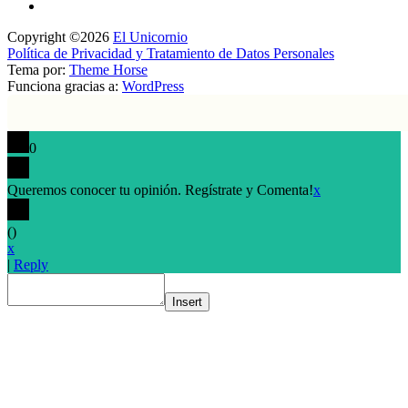
Copyright ©2026
El Unicornio
Política de Privacidad y Tratamiento de Datos Personales
Tema por:
Theme Horse
Funciona gracias a:
WordPress
0
Queremos conocer tu opinión. Regístrate y Comenta!
x
(
)
x
|
Reply
Insert