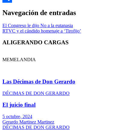
Link
Compartir
Navegación de entradas
El Congreso le dijo No a la eutanasia
RTVC y el cándido homenaje a ‘Tirofijo’
ALIGERANDO CARGAS
MEMELANDIA
Las Décimas de Don Gerardo
DÉCIMAS DE DON GERARDO
El juicio final
5 octubre, 2024
Gerardo Martinez Martinez
DÉCIMAS DE DON GERARDO