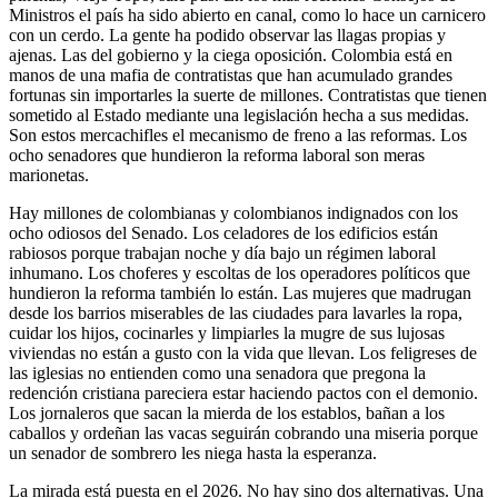
Ministros el país ha sido abierto en canal, como lo hace un carnicero
con un cerdo. La gente ha podido observar las llagas propias y
ajenas. Las del gobierno y la ciega oposición. Colombia está en
manos de una mafia de contratistas que han acumulado grandes
fortunas sin importarles la suerte de millones. Contratistas que tienen
sometido al Estado mediante una legislación hecha a sus medidas.
Son estos mercachifles el mecanismo de freno a las reformas. Los
ocho senadores que hundieron la reforma laboral son meras
marionetas.
Hay millones de colombianas y colombianos indignados con los
ocho odiosos del Senado. Los celadores de los edificios están
rabiosos porque trabajan noche y día bajo un régimen laboral
inhumano. Los choferes y escoltas de los operadores políticos que
hundieron la reforma también lo están. Las mujeres que madrugan
desde los barrios miserables de las ciudades para lavarles la ropa,
cuidar los hijos, cocinarles y limpiarles la mugre de sus lujosas
viviendas no están a gusto con la vida que llevan. Los feligreses de
las iglesias no entienden como una senadora que pregona la
redención cristiana pareciera estar haciendo pactos con el demonio.
Los jornaleros que sacan la mierda de los establos, bañan a los
caballos y ordeñan las vacas seguirán cobrando una miseria porque
un senador de sombrero les niega hasta la esperanza.
La mirada está puesta en el 2026. No hay sino dos alternativas. Una