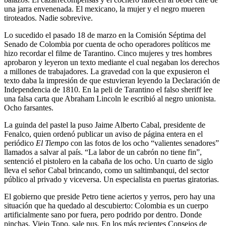
una jarra envenenada. El mexicano, la mujer y el negro mueren
tiroteados. Nadie sobrevive.
Lo sucedido el pasado 18 de marzo en la Comisión Séptima del
Senado de Colombia por cuenta de ocho operadores políticos me
hizo recordar el filme de Tarantino. Cinco mujeres y tres hombres
aprobaron y leyeron un texto mediante el cual negaban los derechos
a millones de trabajadores. La gravedad con la que expusieron el
texto daba la impresión de que estuvieran leyendo la Declaración de
Independencia de 1810. En la peli de Tarantino el falso sheriff lee
una falsa carta que Abraham Lincoln le escribió al negro unionista.
Ocho farsantes.
La guinda del pastel la puso Jaime Alberto Cabal, presidente de
Fenalco, quien ordenó publicar un aviso de página entera en el
periódico
El Tiempo
con las fotos de los ocho “valientes senadores”
llamados a salvar al país. “La labor de un cabrón no tiene fin”,
sentenció el pistolero en la cabaña de los ocho. Un cuarto de siglo
lleva el señor Cabal brincando, como un saltimbanqui, del sector
público al privado y viceversa. Un especialista en puertas giratorias.
El gobierno que preside Petro tiene aciertos y yerros, pero hay una
situación que ha quedado al descubierto: Colombia es un cuerpo
artificialmente sano por fuera, pero podrido por dentro. Donde
pinchas, Viejo Topo, sale pus. En los más recientes Consejos de