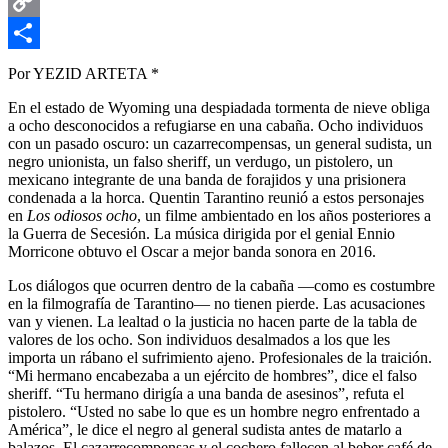
Email
Copy
Link
Compartir
Por YEZID ARTETA *
En el estado de Wyoming una despiadada tormenta de nieve obliga
a ocho desconocidos a refugiarse en una cabaña. Ocho individuos
con un pasado oscuro: un cazarrecompensas, un general sudista, un
negro unionista, un falso sheriff, un verdugo, un pistolero, un
mexicano integrante de una banda de forajidos y una prisionera
condenada a la horca. Quentin Tarantino reunió a estos personajes
en
Los odiosos ocho
, un filme ambientado en los años posteriores a
la Guerra de Secesión. La música dirigida por el genial Ennio
Morricone obtuvo el Oscar a mejor banda sonora en 2016.
Los diálogos que ocurren dentro de la cabaña —como es costumbre
en la filmografía de Tarantino— no tienen pierde. Las acusaciones
van y vienen. La lealtad o la justicia no hacen parte de la tabla de
valores de los ocho. Son individuos desalmados a los que les
importa un rábano el sufrimiento ajeno. Profesionales de la traición.
“Mi hermano encabezaba a un ejército de hombres”, dice el falso
sheriff. “Tu hermano dirigía a una banda de asesinos”, refuta el
pistolero. “Usted no sabe lo que es un hombre negro enfrentado a
América”, le dice el negro al general sudista antes de matarlo a
balazos. El cazarrecompensas y el cochero fallecen al beber café de