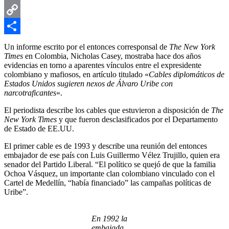
Email
Copy
Link
Compartir
Un informe escrito por el entonces corresponsal de
The New York
Times
en Colombia, Nicholas Casey, mostraba hace dos años
evidencias en torno a aparentes vínculos entre el expresidente
colombiano y mafiosos, en artículo titulado «
Cables diplomáticos de
Estados Unidos sugieren nexos de Álvaro Uribe con
narcotraficantes
«.
El periodista describe los cables que estuvieron a disposición de
The
New York Times
y que fueron desclasificados por el Departamento
de Estado de EE.UU.
El primer cable es de 1993 y describe una reunión del entonces
embajador de ese país con Luis Guillermo Vélez Trujillo, quien era
senador del Partido Liberal. “El político se quejó de que la familia
Ochoa Vásquez, un importante clan colombiano vinculado con el
Cartel de Medellín, “había financiado” las campañas políticas de
Uribe”.
En 1992 la
embajada