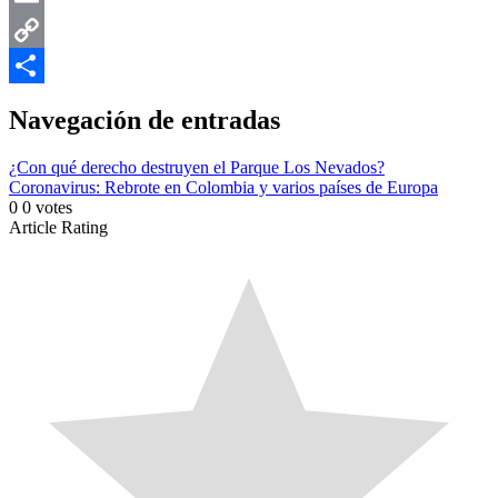
Email
Copy
Link
Compartir
Navegación de entradas
¿Con qué derecho destruyen el Parque Los Nevados?
Coronavirus: Rebrote en Colombia y varios países de Europa
0
0
votes
Article Rating