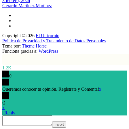
3 febrero, 2024
Gerardo Martinez Martinez
Copyright ©2026
El Unicornio
Política de Privacidad y Tratamiento de Datos Personales
Tema por:
Theme Horse
Funciona gracias a:
WordPress
1.2K
0
Queremos conocer tu opinión. Regístrate y Comenta!
x
(
)
x
|
Reply
Insert