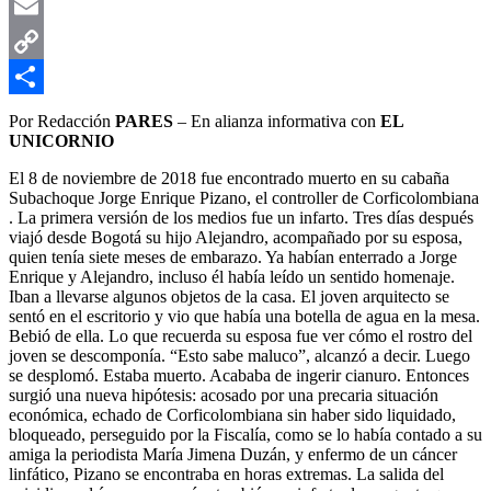
WhatsApp
Email
Copy
Link
Compartir
Por Redacción
PARES
– En alianza informativa con
EL
UNICORNIO
El 8 de noviembre de 2018 fue encontrado muerto en su cabaña
Subachoque Jorge Enrique Pizano, el controller de Corficolombiana
. La primera versión de los medios fue un infarto. Tres días después
viajó desde Bogotá su hijo Alejandro, acompañado por su esposa,
quien tenía siete meses de embarazo. Ya habían enterrado a Jorge
Enrique y Alejandro, incluso él había leído un sentido homenaje.
Iban a llevarse algunos objetos de la casa. El joven arquitecto se
sentó en el escritorio y vio que había una botella de agua en la mesa.
Bebió de ella. Lo que recuerda su esposa fue ver cómo el rostro del
joven se descomponía. “Esto sabe maluco”, alcanzó a decir. Luego
se desplomó. Estaba muerto. Acababa de ingerir cianuro. Entonces
surgió una nueva hipótesis: acosado por una precaria situación
económica, echado de Corficolombiana sin haber sido liquidado,
bloqueado, perseguido por la Fiscalía, como se lo había contado a su
amiga la periodista María Jimena Duzán, y enfermo de un cáncer
linfático, Pizano se encontraba en horas extremas. La salida del