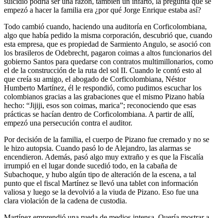
suicidio podría ser una razón, también un infarto, la pregunta que se
empezó a hacer la familia era ¿por qué Jorge Enrique estaba así?
Todo cambió cuando, haciendo una auditoría en Corficolombiana,
algo que había pedido la misma corporación, descubrió que, cuando
esta empresa, que es propiedad de Sarmiento Angulo, se asoció con
los brasileros de Odebrecht, pagaron coimas a altos funcionarios del
gobierno Santos para quedarse con contratos multimillonarios, como
el de la construcción de la ruta del sol II. Cuando le contó esto al
que creía su amigo, el abogado de Corficolombiana, Néstor
Humberto Martínez, él le respondió, como pudimos escuchar los
colombianos gracias a las grabaciones que el mismo Pizano había
hecho: “Jijiji, esos son coimas, marica”; reconociendo que esas
prácticas se hacían dentro de Corficolombiana. A partir de allí,
empezó una persecución contra el auditor.
Por decisión de la familia, el cuerpo de Pizano fue cremado y no se
le hizo autopsia. Cuando pasó lo de Alejandro, las alarmas se
encendieron. Además, pasó algo muy extraño y es que la Fiscalía
irrumpió en el lugar donde sucedió todo, en la cabaña de
Subachoque, y hubo algún tipo de alteración de la escena, a tal
punto que el fiscal Martínez se llevó una tablet con información
valiosa y luego se la devolvió a la viuda de Pizano. Eso fue una
clara violación de la cadena de custodia.
Martínez emprendió una rueda de medios intensa. Quería mostrar a