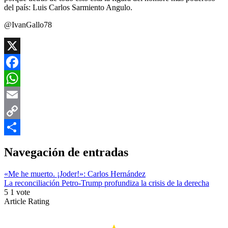
del país: Luis Carlos Sarmiento Angulo.
@IvanGallo78
X
Facebook
WhatsApp
Email
Copy
Link
Compartir
Navegación de entradas
«Me he muerto. ¡Joder!»: Carlos Hernández
La reconciliación Petro-Trump profundiza la crisis de la derecha
5
1
vote
Article Rating