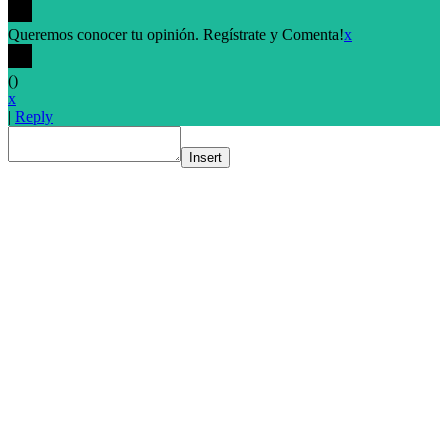
Queremos conocer tu opinión. Regístrate y Comenta!
x
(
)
x
|
Reply
Insert