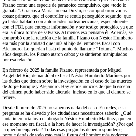
Pizano como una especie de paranoico compulsivo, que «todo lo
grababa”. Gracias a María Jimena Duzán, se comprobaron varias
cosas: primero, que el controller se sentía perseguido; segundo, que
ya había hablado con autoridades norteamericanas, especialmente
con el FBI, para entregar información y ser testigo protegido, ya que
era la única forma de salvarse. Al menos eso pensaba él. Además, se
comprobó que la relación de la familia Pizano con Néstor Humberto
era más por la amistad que unía al hijo del entonces fiscal con
Alejandro. Lo querían hasta el punto de llamarle “Totuma”. Muchos
años después, los Pizano ataron cabos y se sintieron manipulados
por esa relación.
En febrero de 2025 la familia Pizano, representada por Miguel
Ángel del Río, demandó al exfiscal Néstor Humberto Martínez por
las dudas que tienen sobre la investigación en el caso de las muertes
de Jorge Enrique y Alejandro. Hay serios indicios de que la escena
del crimen pudo haber sido alterada, incluso en lo que al cianuro se
refiere.
Desde febrero de 2025 no sabemos nada del caso. En redes, esta
pregunta se ha elevado y los ciudadanos necesitamos saberlo. ¿Qué
tanta injerencia tuvo el abogado Néstor Humberto Martínez, que en
ese momento era fiscal, a la hora de hacer la investigación? ¿Por qué
la querían engavetar? Todas esas preguntas deben responderse,
porque detrás de todo esto está la figura del hombre más poderoso