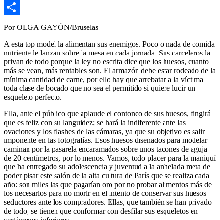
Copy
Link
Compartir
Por OLGA GAYÓN/Bruselas
A esta top model la alimentan sus enemigos. Poco o nada de comida
nutriente le lanzan sobre la mesa en cada jornada. Sus carceleros la
privan de todo porque la ley no escrita dice que los huesos, cuanto
más se vean, más rentables son. El armazón debe estar rodeado de la
mínima cantidad de carne, por ello hay que arrebatar a la víctima
toda clase de bocado que no sea el permitido si quiere lucir un
esqueleto perfecto.
Ella, ante el público que aplaude el contoneo de sus huesos, fingirá
que es feliz con su languidez; se hará la indiferente ante las
ovaciones y los flashes de las cámaras, ya que su objetivo es salir
imponente en las fotografías. Esos huesos diseñados para modelar
caminan por la pasarela encaramados sobre unos tacones de aguja
de 20 centímetros, por lo menos. Vamos, todo placer para la maniquí
que ha entregado su adolescencia y juventud a la anhelada meta de
poder pisar este salón de la alta cultura de París que se realiza cada
año: son miles las que pagarían oro por no probar alimentos más de
los necesarios para no morir en el intento de conservar sus huesos
seductores ante los compradores. Ellas, que también se han privado
de todo, se tienen que conformar con desfilar sus esqueletos en
certámenes inferiores.