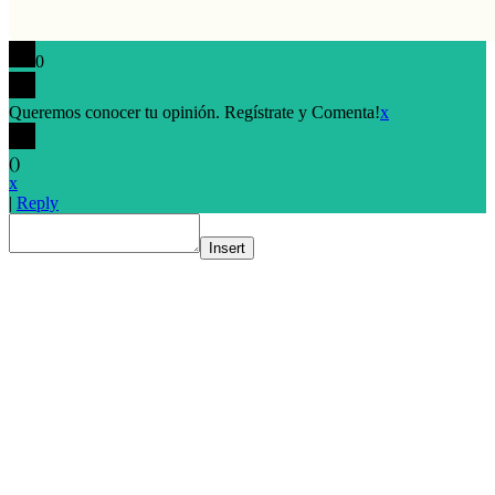
0
Queremos conocer tu opinión. Regístrate y Comenta!
x
(
)
x
|
Reply
Insert