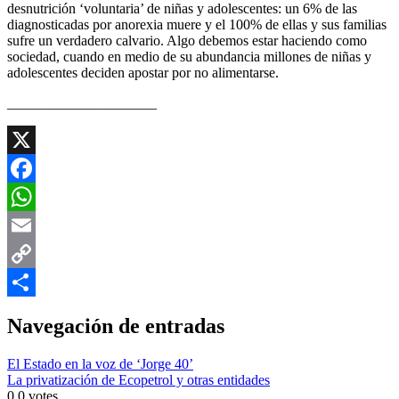
desnutrición ‘voluntaria’ de niñas y adolescentes: un 6% de las
diagnosticadas por anorexia muere y el 100% de ellas y sus familias
sufre un verdadero calvario. Algo debemos estar haciendo como
sociedad, cuando en medio de su abundancia millones de niñas y
adolescentes deciden apostar por no alimentarse.
_____________________
X
Facebook
WhatsApp
Email
Copy
Link
Compartir
Navegación de entradas
El Estado en la voz de ‘Jorge 40’
La privatización de Ecopetrol y otras entidades
0
0
votes