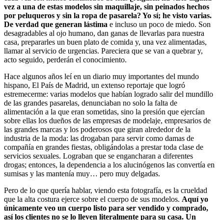
vez a una de estas modelos sin maquillaje, sin peinados hechos
por peluqueros y sin la ropa de pasarela? Yo sí; he visto varias.
De verdad que generan lástima
e incluso un poco de miedo. Son
desagradables al ojo humano, dan ganas de llevarlas para nuestra
casa, prepararles un buen plato de comida y, una vez alimentadas,
llamar al servicio de urgencias. Pareciera que se van a quebrar y,
acto seguido, perderán el conocimiento.
Hace algunos años leí en un diario muy importantes del mundo
hispano, El País de Madrid, un extenso reportaje que logró
estremecerme: varias modelos que habían logrado salir del mundillo
de las grandes pasarelas, denunciaban no solo la falta de
alimentación a la que eran sometidas, sino la presión que ejercían
sobre ellas los dueños de las empresas de modelaje, empresarios de
las grandes marcas y los poderosos que giran alrededor de la
industria de la moda: las drogaban para servir como damas de
compañía en grandes fiestas, obligándolas a prestar toda clase de
servicios sexuales. Lograban que se engancharan a diferentes
drogas; entonces, la dependencia a los alucinógenos las convertía en
sumisas y las mantenía muy… pero muy delgadas.
Pero de lo que quería hablar, viendo esta fotografía, es la crueldad
que la alta costura ejerce sobre el cuerpo de sus modelos.
Aquí yo
únicamente veo un cuerpo listo para ser vendido y comprado,
así los clientes no se lo lleven literalmente para su casa.
Un