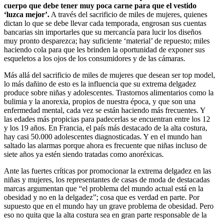
cuerpo que debe tener muy poca carne para que el vestido
‘luzca mejor’.
A través del sacrificio de miles de mujeres, quienes
dictan lo que se debe llevar cada temporada, engrosan sus cuentas
bancarias sin importarles que su mercancía para lucir los diseños
muy pronto desparezca; hay suficiente ‘material’ de repuesto; miles
haciendo cola para que les brinden la oportunidad de exponer sus
esqueletos a los ojos de los consumidores y de las cámaras.
Más allá del sacrificio de miles de mujeres que desean ser top model,
lo más dañino de esto es la influencia que su extrema delgadez
produce sobre niñas y adolescentes. Trastornos alimentarios como la
bulimia y la anorexia, propios de nuestra época, y que son una
enfermedad mental, cada vez se están haciendo más frecuentes. Y
las edades más propicias para padecerlas se encuentran entre los 12
y los 19 años. En Francia, el país más destacado de la alta costura,
hay casi 50.000 adolescentes diagnosticadas. Y en el mundo han
saltado las alarmas porque ahora es frecuente que niñas incluso de
siete años ya estén siendo tratadas como anoréxicas.
Ante las fuertes críticas por promocionar la extrema delgadez en las
niñas y mujeres, los representantes de casas de moda de destacadas
marcas argumentan que “el problema del mundo actual está en la
obesidad y no en la delgadez”; cosa que es verdad en parte. Por
supuesto que en el mundo hay un grave problema de obesidad. Pero
eso no quita que la alta costura sea en gran parte responsable de la